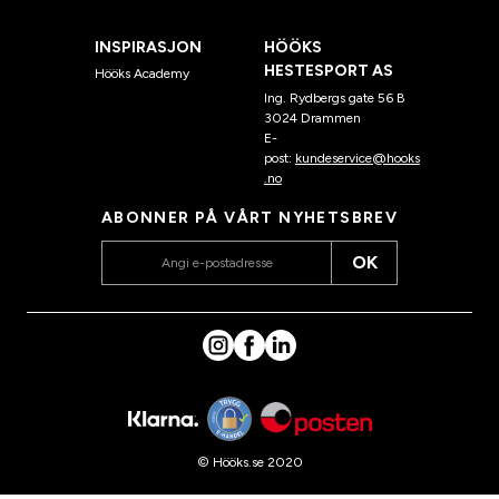
INSPIRASJON
HÖÖKS
HESTESPORT AS
Hööks Academy
Ing. Rydbergs gate 56 B
3024 Drammen
E-
post:
kundeservice@hooks
.no
ABONNER PÅ VÅRT NYHETSBREV
OK
© Hööks.se 2020