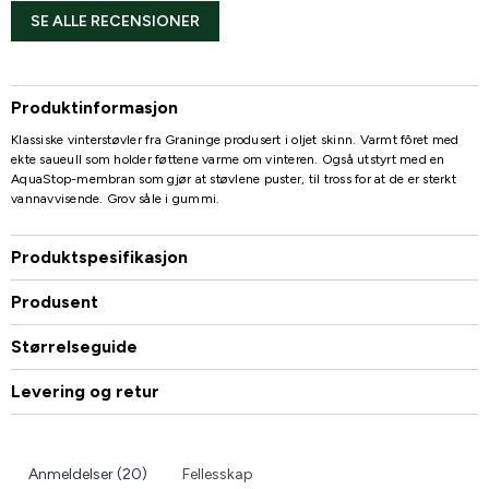
SE ALLE RECENSIONER
Produktinformasjon
Klassiske vinterstøvler fra Graninge produsert i oljet skinn. Varmt fôret med
ekte saueull som holder føttene varme om vinteren. Også utstyrt med en
AquaStop-membran som gjør at støvlene puster, til tross for at de er sterkt
vannavvisende. Grov såle i gummi.
Produktspesifikasjon
Produsent
Størrelseguide
Levering og retur
Anmeldelser (20)
Fellesskap