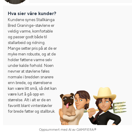
Hva sier våre kunder?
Kundene synes Stallkänga
Bred Graninge-støvlene er
veldig varme, komfortable
og passer godt både til
stallarbeid og ridning.
Mange setter pris på at de er
myke men robuste, og at de
holder føttene varme selv
under kalde forhold. Noen
nevner at støvlene føles
normale i bredden snarere
enn brede, og størrelsene
kan være litt små, så det kan
være lurt å gå opp en
størrelse. Alt i alt er de en
favoritt blant vinterstøvler
for brede føtter og stallbruk.
Oppsummert med AI av GAMIFIERA.®