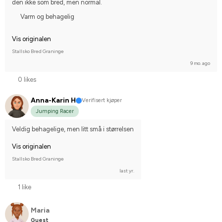
den ikke som bred, men normal.
Varm og behagelig
Vis originalen
Stallsko Bred Graninge
9 mo. ago
0 likes
Anna-Karin H
Verifisert kjøper
Jumping Racer
Veldig behagelige, men litt små i størrelsen
Vis originalen
Stallsko Bred Graninge
last yr.
1 like
Maria
Guest