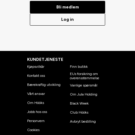
Bli medlem
Log in
KUNDETJENESTE
Kjøpsvilkår
Finn butikk
EUs forsikring om
Kontakt oss
overensstemmelse
Bærekraftig utvikling
Vanlige spørsmål
Vårt ansvar
Om Jula Holding
Om Hööks
Black Week
Jobb hos oss
Club Hööks
Personvern
Avbryt bestilling
Cookies