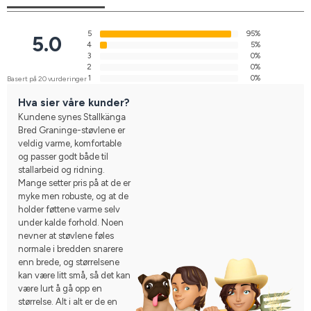
5
95%
5.0
4
5%
3
0%
2
0%
1
0%
Basert på 20 vurderinger
Hva sier våre kunder?
Kundene synes Stallkänga
Bred Graninge-støvlene er
veldig varme, komfortable
og passer godt både til
stallarbeid og ridning.
Mange setter pris på at de er
myke men robuste, og at de
holder føttene varme selv
under kalde forhold. Noen
nevner at støvlene føles
normale i bredden snarere
enn brede, og størrelsene
kan være litt små, så det kan
være lurt å gå opp en
størrelse. Alt i alt er de en