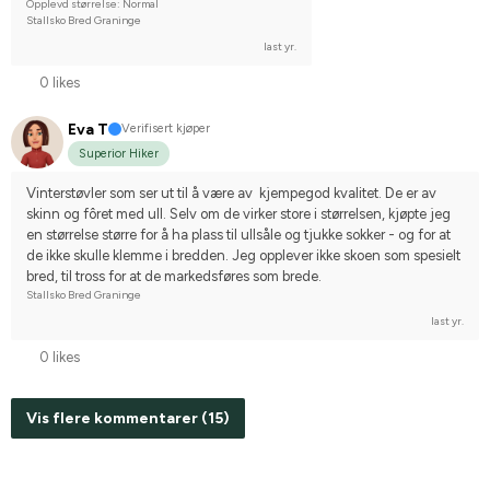
Opplevd størrelse: Normal
Stallsko Bred Graninge
last yr.
0 likes
Eva T
Verifisert kjøper
Superior Hiker
Vinterstøvler som ser ut til å være av  kjempegod kvalitet. De er av 
skinn og fôret med ull. Selv om de virker store i størrelsen, kjøpte jeg 
en størrelse større for å ha plass til ullsåle og tjukke sokker - og for at 
de ikke skulle klemme i bredden. Jeg opplever ikke skoen som spesielt 
bred, til tross for at de markedsføres som brede.
Stallsko Bred Graninge
last yr.
0 likes
Vis flere kommentarer (15)