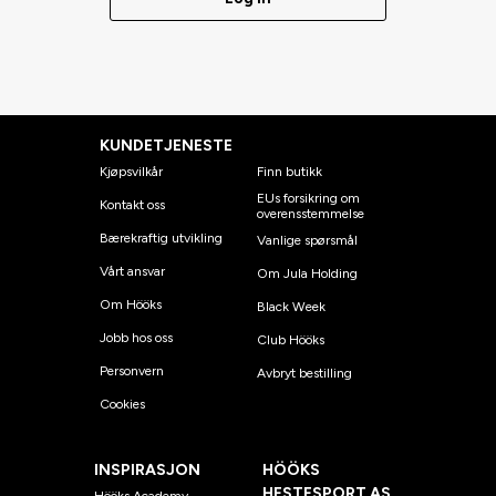
KUNDETJENESTE
Kjøpsvilkår
Finn butikk
EUs forsikring om
Kontakt oss
overensstemmelse
Bærekraftig utvikling
Vanlige spørsmål
Vårt ansvar
Om Jula Holding
Om Hööks
Black Week
Jobb hos oss
Club Hööks
Personvern
Avbryt bestilling
Cookies
INSPIRASJON
HÖÖKS
HESTESPORT AS