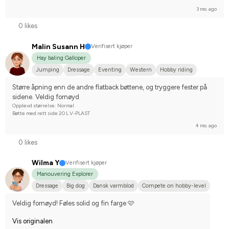
3 mo. ago
0 likes
Malin Susann H
Verifisert kjøper
Hay baling Galloper
Jumping
Dressage
Eventing
Western
Hobby riding
Kallblodstravare
I do not compete
Større åpning enn de andre flatback bøttene, og tryggere fester på 
sidene. Veldig fornøyd
Opplevd størrelse: Normal
Bøtte med rett side 20 L V-PLAST
4 mo. ago
0 likes
Wilma Y
Verifisert kjøper
Manouvering Explorer
Dressage
Big dog
Dansk varmblod
Compete on hobby-level
Veldig fornøyd! Føles solid og fin farge 🩷
Vis originalen