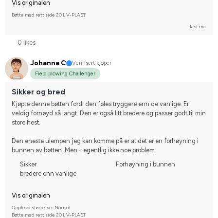
Vis originalen
Bøtte med rett side 20 L V-PLAST
last mo.
0 likes
Johanna C
Verifisert kjøper
Field plowing Challenger
Sikker og bred
Kjøpte denne bøtten fordi den føles tryggere enn de vanlige. Er 
veldig fornøyd så langt. Den er også litt bredere og passer godt til min 
store hest.
Den eneste ulempen jeg kan komme på er at det er en forhøyning i 
bunnen av bøtten. Men - egentlig ikke noe problem.
Sikker
Forhøyning i bunnen
bredere enn vanlige
Vis originalen
Opplevd størrelse: Normal
Bøtte med rett side 20 L V-PLAST