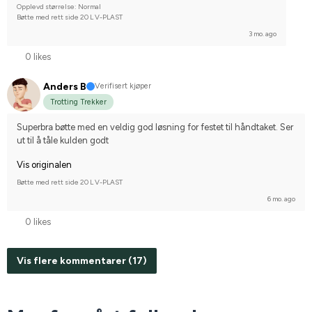
Opplevd størrelse: Normal
Bøtte med rett side 20 L V-PLAST
3 mo. ago
0 likes
Anders B
Verifisert kjøper
Trotting Trekker
Superbra bøtte med en veldig god løsning for festet til håndtaket. Ser 
ut til å tåle kulden godt
Vis originalen
Bøtte med rett side 20 L V-PLAST
6 mo. ago
0 likes
Vis flere kommentarer (17)