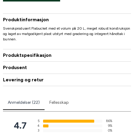
Produktinformasjon
Svenskprodusert Flabucket med et volum på 20 L, meget robust konstruksjon
og laget av matgodkjent plast utstyrt med gradering og integrert håndtak i
bunnen.
Produktspesifikasjon
Produsent
Levering og retur
Anmeldelser (22)
Fellesskap
5
86%
4.7
4
9%
3
0%