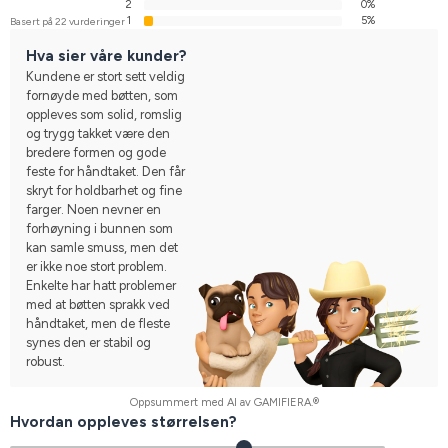
2
0%
1
5%
Basert på 22 vurderinger
Hva sier våre kunder?
Kundene er stort sett veldig
fornøyde med bøtten, som
oppleves som solid, romslig
og trygg takket være den
bredere formen og gode
feste for håndtaket. Den får
skryt for holdbarhet og fine
farger. Noen nevner en
forhøyning i bunnen som
kan samle smuss, men det
er ikke noe stort problem.
Enkelte har hatt problemer
med at bøtten sprakk ved
håndtaket, men de fleste
synes den er stabil og
robust.
Oppsummert med AI av GAMIFIERA.®
Hvordan oppleves størrelsen?