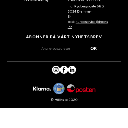
Hööks Academy
Ing. Rydbergs gate 56 B
3024 Drammen
E-
post:
kundeservice@hooks
.no
ABONNER PÅ VÅRT NYHETSBREV
OK
© Hööks.se 2020