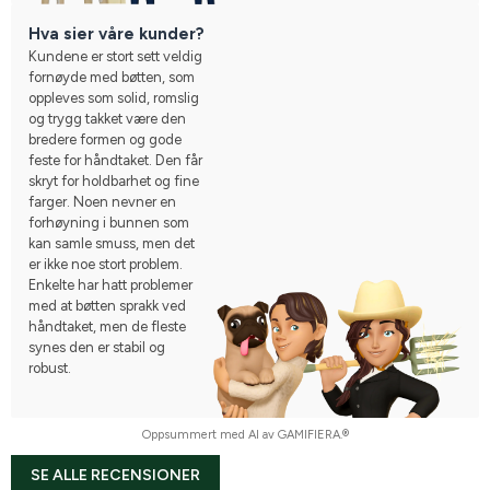
Hva sier våre kunder?
Kundene er stort sett veldig
fornøyde med bøtten, som
oppleves som solid, romslig
og trygg takket være den
bredere formen og gode
feste for håndtaket. Den får
skryt for holdbarhet og fine
farger. Noen nevner en
forhøyning i bunnen som
kan samle smuss, men det
er ikke noe stort problem.
Enkelte har hatt problemer
med at bøtten sprakk ved
håndtaket, men de fleste
synes den er stabil og
robust.
Oppsummert med AI av GAMIFIERA.®
SE ALLE RECENSIONER