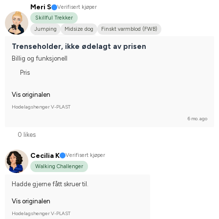
Meri S
Verifisert kjøper
Skillful Trekker
Jumping
Midsize dog
Finskt varmblod (FWB)
Compete on hobby-level
Trenseholder, ikke ødelagt av prisen
Billig og funksjonell
Pris
Vis originalen
Hodelagshenger V-PLAST
6 mo. ago
0 likes
Cecilia K
Verifisert kjøper
Walking Challenger
Hadde gjerne fått skruer til.
Vis originalen
Hodelagshenger V-PLAST