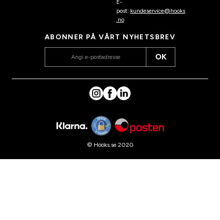
E-
post:
kundeservice@hooks
.no
ABONNER PÅ VÅRT NYHETSBREV
OK
© Hööks.se 2020