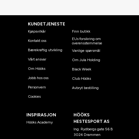
KUNDETJENESTE
Kjøpsvilkår
Finn butikk
EUs forsikring om
Kontakt oss
overensstemmelse
Bærekraftig utvikling
Vanlige spørsmål
Vårt ansvar
Om Jula Holding
Om Hööks
Black Week
Jobb hos oss
Club Hööks
Personvern
Avbryt bestilling
Cookies
INSPIRASJON
HÖÖKS
HESTESPORT AS
Hööks Academy
Ing. Rydbergs gate 56 B
3024 Drammen