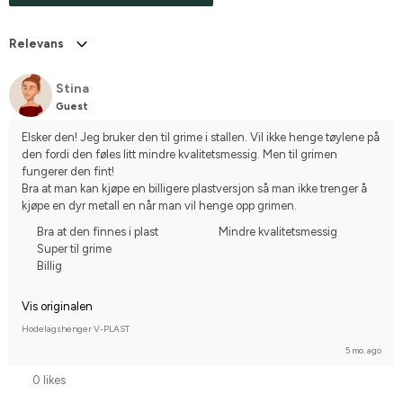
Relevans
Stina
Guest
Elsker den! Jeg bruker den til grime i stallen. Vil ikke henge tøylene på 
den fordi den føles litt mindre kvalitetsmessig. Men til grimen 
fungerer den fint!
Bra at man kan kjøpe en billigere plastversjon så man ikke trenger å 
kjøpe en dyr metall en når man vil henge opp grimen.
Bra at den finnes i plast
Mindre kvalitetsmessig
Super til grime
Billig
Vis originalen
Hodelagshenger V-PLAST
5 mo. ago
0 likes