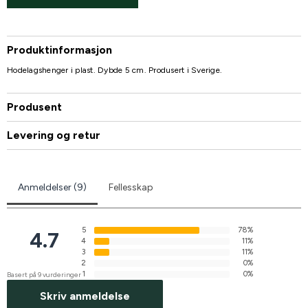
Produktinformasjon
Hodelagshenger i plast. Dybde 5 cm. Produsert i Sverige.
Produsent
Levering og retur
Anmeldelser (9)
Fellesskap
5
78%
4.7
4
11%
3
11%
2
0%
1
0%
Basert på 9 vurderinger
Skriv anmeldelse