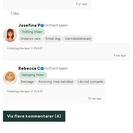
2 yr. ago
1 like
Josefine P
Verifisert kjøper
Trotting Hiker
Distance race
Small dog
Varmblodstravare
Compete on hobby-level
Hodelagshenger V-PLAST
4 mo. ago
Rebecca C
Verifisert kjøper
Galloping Hiker
Dressage
Korsning med halvblod
I do not compete
Hodelagshenger V-PLAST
10 mo. ago
Vis flere kommentarer (4)