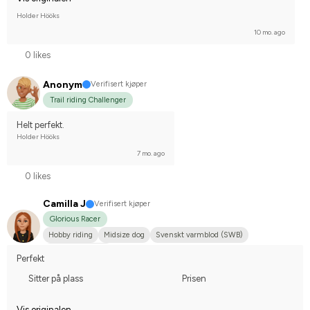
Holder Hööks
10 mo. ago
0 likes
Anonym
Verifisert kjøper
Trail riding Challenger
Helt perfekt.
Holder Hööks
7 mo. ago
0 likes
Camilla J
Verifisert kjøper
Glorious Racer
Hobby riding
Midsize dog
Svenskt varmblod (SWB)
I do not compete
Perfekt
Sitter på plass
Prisen
Vis originalen