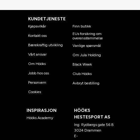
KUNDETJENESTE
Kjøpsvilkår
Finn butikk
EUs forsikring om
Kontakt oss
overensstemmelse
Bærekraftig utvikling
Vanlige spørsmål
Vårt ansvar
Om Jula Holding
Om Hööks
Black Week
Jobb hos oss
Club Hööks
Personvern
Avbryt bestilling
Cookies
INSPIRASJON
HÖÖKS
HESTESPORT AS
Hööks Academy
Ing. Rydbergs gate 56 B
3024 Drammen
E-