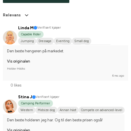
Relevans
Linda M
Verifisert kjøper
Capable Rider
Jumping
Dressage
Eventing
Small dog
Svenskt varmblod (SWB)
Welshponny
I do not compete
Den beste hengeren på markedet.
Vis originalen
Holder Hööks
6 mo. ago
0 likes
Stina J
Verifisert kjøper
Camping Performer
Western
Midsize dog
Annan häst
Compete on advanced-level
Den beste holderen jeg har. Og til den beste prisen også!
Vis originalen