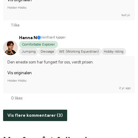
Holder Hööks
last yr.
1 like
Hanna N
Verifisert kjøper
Comfortable Explorer
Jumping
Dressage
WE (Working Equestrian)
Hobby riding
Small dog
Annan häst
Compete on hobby-level
Den eneste som har fungert for oss, verdt prisen.
Vis originalen
Holder Hööks
2 yr. ago
0 likes
Vis flere kommentarer (3)