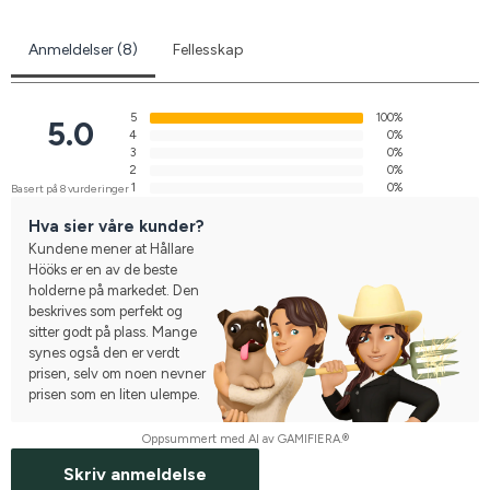
Anmeldelser (8)
Fellesskap
5
100%
5.0
4
0%
3
0%
2
0%
1
0%
Basert på 8 vurderinger
Hva sier våre kunder?
Kundene mener at Hållare
Hööks er en av de beste
holderne på markedet. Den
beskrives som perfekt og
sitter godt på plass. Mange
synes også den er verdt
prisen, selv om noen nevner
prisen som en liten ulempe.
Oppsummert med AI av GAMIFIERA.®
Skriv anmeldelse