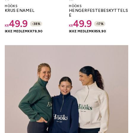
HÖÖKS
HÖÖKS
KRUS ENAMEL
HENGERFESTEBESKYTTELS
E
49.9
49.9
-
38
%
-
17
%
KR
KR
IKKE MEDLEM
KR
79,90
IKKE MEDLEM
KR
59,90