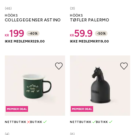
(48)
(31)
HÖÖKS
HÖÖKS
COLLEGEGENSER ASTINO
TØFLER PALERMO
199
59.9
-
40
%
-
50
%
KR
KR
IKKE MEDLEM
KR
329,00
IKKE MEDLEM
KR
119,00
NETTBUTIKK
BUTIKK
NETTBUTIKK
BUTIKK
(4)
(8)