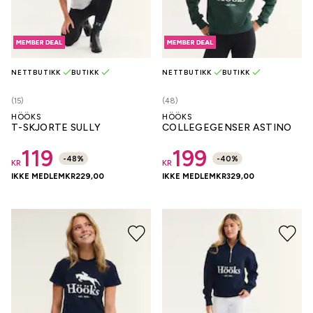
NETTBUTIKK
BUTIKK
NETTBUTIKK
BUTIKK
(15)
(48)
HÖÖKS
HÖÖKS
T-SKJORTE SULLY
COLLEGEGENSER ASTINO
119
199
-
48
%
-
40
%
KR
KR
IKKE MEDLEM
KR
229,00
IKKE MEDLEM
KR
329,00