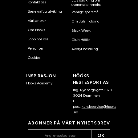
EUs forsikring om
Kontakt oss
overensstemmelse
Bærekraftig utvikling
Vanlige spørsmål
Vårt ansvar
Om Jula Holding
Om Hööks
Black Week
Jobb hos oss
Club Hööks
Personvern
Avbryt bestilling
Cookies
INSPIRASJON
HÖÖKS
HESTESPORT AS
Hööks Academy
Ing. Rydbergs gate 56 B
3024 Drammen
E-
post:
kundeservice@hooks
.no
ABONNER PÅ VÅRT NYHETSBREV
OK