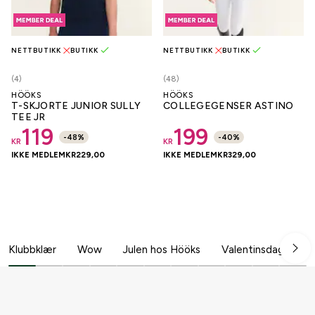
NETTBUTIKK
BUTIKK
NETTBUTIKK
BUTIKK
(4)
(48)
HÖÖKS
HÖÖKS
T-SKJORTE JUNIOR SULLY
COLLEGEGENSER ASTINO
TEE JR
119
199
-
48
%
-
40
%
KR
KR
IKKE MEDLEM
KR
229,00
IKKE MEDLEM
KR
329,00
Klubbklær
Wow
Julen hos Hööks
Valentinsdag
B