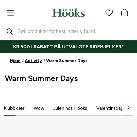
KR 500 I RABATT PÅ UTVALGTE RIDEHJELMER*
Hjem
Activity
Warm Summer Days
Warm Summer Days
Klubbklær
Wow
Julen hos Hööks
Valentinsdag
B