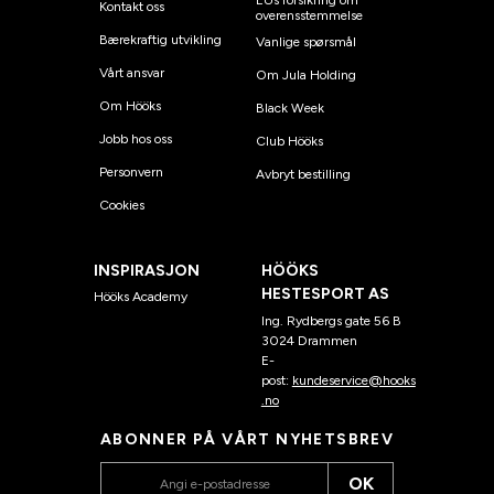
EUs forsikring om
Kontakt oss
overensstemmelse
Bærekraftig utvikling
Vanlige spørsmål
Vårt ansvar
Om Jula Holding
Om Hööks
Black Week
Jobb hos oss
Club Hööks
Personvern
Avbryt bestilling
Cookies
INSPIRASJON
HÖÖKS
HESTESPORT AS
Hööks Academy
Ing. Rydbergs gate 56 B
3024 Drammen
E-
post:
kundeservice@hooks
.no
ABONNER PÅ VÅRT NYHETSBREV
OK