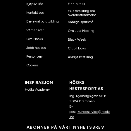
Kjøpsvilkår
Finn butikk
EUs forsikring om
Kontakt oss
overensstemmelse
Bærekraftig utvikling
Vanlige spørsmål
Vårt ansvar
Om Jula Holding
Om Hööks
Black Week
Jobb hos oss
Club Hööks
Personvern
Avbryt bestilling
Cookies
INSPIRASJON
HÖÖKS
HESTESPORT AS
Hööks Academy
Ing. Rydbergs gate 56 B
3024 Drammen
E-
post:
kundeservice@hooks
.no
ABONNER PÅ VÅRT NYHETSBREV