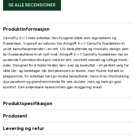
SE ALLE RECENSIONER
Produktinformasjon
CamoFly 3-i-1 med avtakbar hals fungerer både som regndekken og
fluedekken. Inspirert av naturen har Amigo® 3-i-1 CamoFly fluedekken et
unikt kamuflasjemønster i en lett, UV-beskyttende og innovativ design som
tar fluebeskyttelse til et nytt nivå. Amigo® 3-i-1 CamoFly fluedekken har en
pustende hybridkonstruksjon med en lett, vanntett overdel og luftige mesh-
sider. Designet for å holde hesten tørr, sval og beskyttet – et perfekt valg for
våte vår- og høstdager når temperaturen er lavere, men fluene fortsatt er
plagsomme. En avtakbar hals gir ekstra beskyttelse, mens Disc-frontlukking,
dyp passform og glansfremmende fôr ved skuldre, man og hale gir god
komfort. Den avtørkbare haleremmen gjør rengjøring enkel.
Produktspesifikasjon
Produsent
Levering og retur