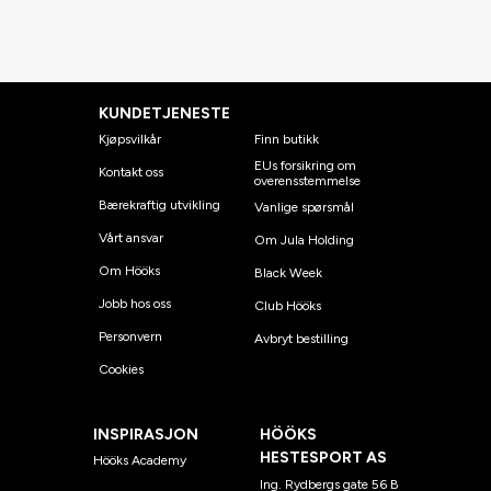
KUNDETJENESTE
Kjøpsvilkår
Finn butikk
EUs forsikring om
Kontakt oss
overensstemmelse
Bærekraftig utvikling
Vanlige spørsmål
Vårt ansvar
Om Jula Holding
Om Hööks
Black Week
Jobb hos oss
Club Hööks
Personvern
Avbryt bestilling
Cookies
INSPIRASJON
HÖÖKS
HESTESPORT AS
Hööks Academy
Ing. Rydbergs gate 56 B