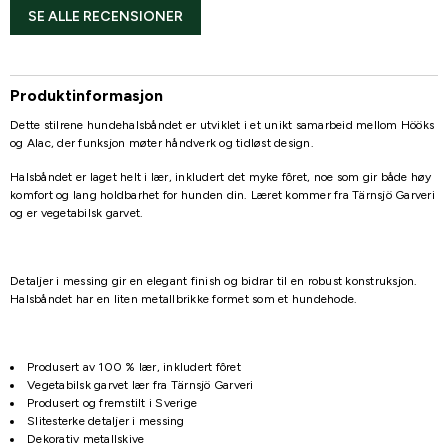
SE ALLE RECENSIONER
Produktinformasjon
Dette stilrene hundehalsbåndet er utviklet i et unikt samarbeid mellom
Hööks
og
Alac,
der funksjon møter håndverk og tidløst design.
Halsbåndet er laget helt i lær, inkludert det myke fôret, noe som gir både høy
komfort og lang holdbarhet for hunden din. Læret kommer fra
Tärnsjö Garveri
og er vegetabilsk garvet.
Detaljer i messing gir en elegant finish og bidrar til en robust konstruksjon.
Halsbåndet har en liten metallbrikke formet som et hundehode.
Produsert av 100 % lær, inkludert fôret
Vegetabilsk garvet lær fra Tärnsjö Garveri
Produsert og fremstilt i Sverige
Slitesterke detaljer i messing
Dekorativ metallskive