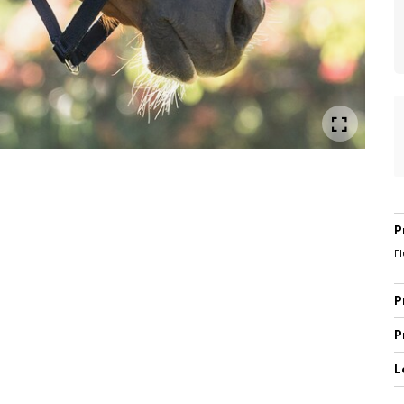
P
Fl
P
P
L