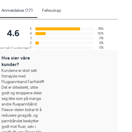
Anmeldelser (17)
Fellesskap
5
76%
4.6
4
18%
3
0%
2
6%
1
0%
sert på 17 vurderinger
Hva sier våre
kunder?
Kundene er stort sett
fornøyde med
Flugpannband Fairfield®.
Det er slitesterkt, sitter
godt og stroppene deler
seg ikke som på mange
andre fluepannbånd.
Fleece-delen bidrar til å
redusere gnagsår, og
pannbåndet beskytter
godt mot fluer, selv i