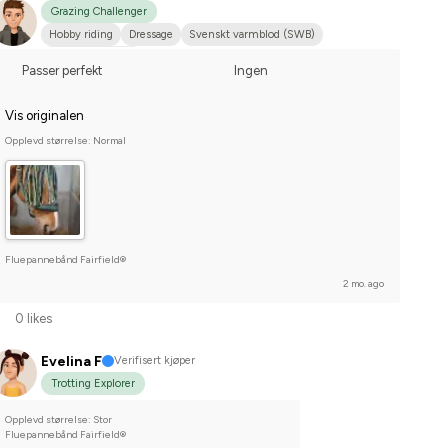
Grazing Challenger
Hobby riding
Dressage
Svenskt varmblod (SWB)
I do not compete
Passer perfekt
Ingen
Vis originalen
Opplevd størrelse: Normal
Fluepannebånd Fairfield®
2 mo. ago
0 likes
Evelina F
Verifisert kjøper
Trotting Explorer
Opplevd størrelse: Stor
Fluepannebånd Fairfield®