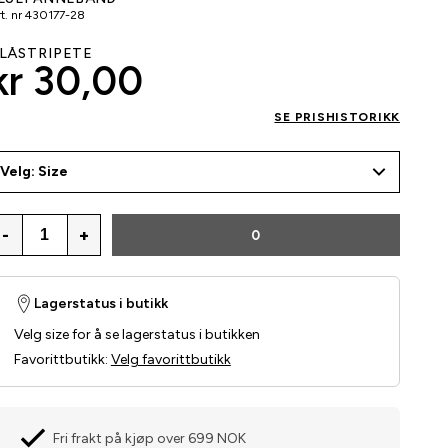
t. nr
430177-28
LÅSTRIPETE
kr 30,00
SE PRISHISTORIKK
Velg: Size
-
+
0
Lagerstatus i butikk
Velg size for å se lagerstatus i butikken
Favorittbutikk
:
Velg favorittbutikk
Fri frakt på kjøp over 699 NOK