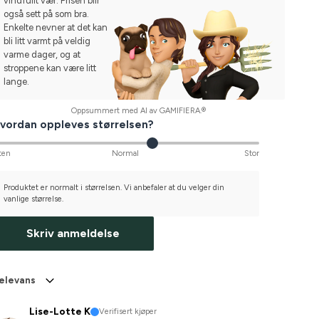
vindfullt vær. Prisen blir
også sett på som bra.
Enkelte nevner at det kan
bli litt varmt på veldig
varme dager, og at
stroppene kan være litt
lange.
Oppsummert med AI av GAMIFIERA.®
vordan oppleves størrelsen?
ten
Normal
Stor
Produktet er normalt i størrelsen. Vi anbefaler at du velger din
vanlige størrelse.
Skriv anmeldelse
elevans
Lise-Lotte K
Verifisert kjøper