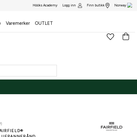
Logg inn
Finn butikk
Hööks Academy
Norway
e
Varemerker
OUTLET
7)
AIRFIELD®
LUEPANNEBÅND