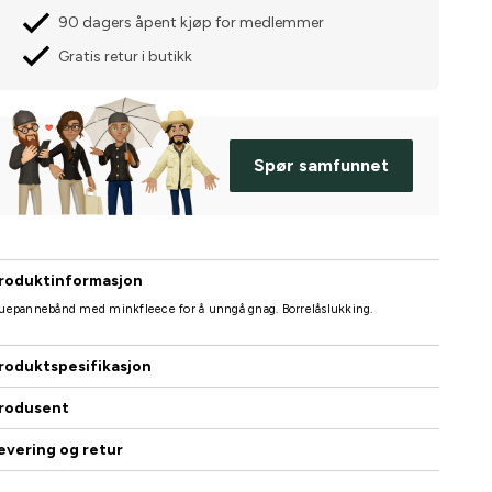
90 dagers åpent kjøp for medlemmer
Gratis retur i butikk
Spør samfunnet
roduktinformasjon
uepannebånd med minkfleece for å unngå gnag. Borrelåslukking.
roduktspesifikasjon
rodusent
evering og retur