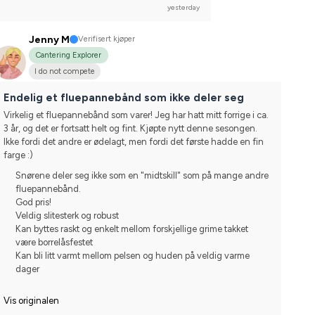
yesterday
Jenny M
Verifisert kjøper
Cantering Explorer
I do not compete
Endelig et fluepannebånd som ikke deler seg
Virkelig et fluepannebånd som varer! Jeg har hatt mitt forrige i ca. 
3 år, og det er fortsatt helt og fint. Kjøpte nytt denne sesongen. 
Ikke fordi det andre er ødelagt, men fordi det første hadde en fin 
farge :)
Snørene deler seg ikke som en "midtskill" som på mange andre
fluepannebånd.
God pris!
Veldig slitesterk og robust
Kan byttes raskt og enkelt mellom forskjellige grime takket
være borrelåsfestet
Kan bli litt varmt mellom pelsen og huden på veldig varme
dager
Vis originalen