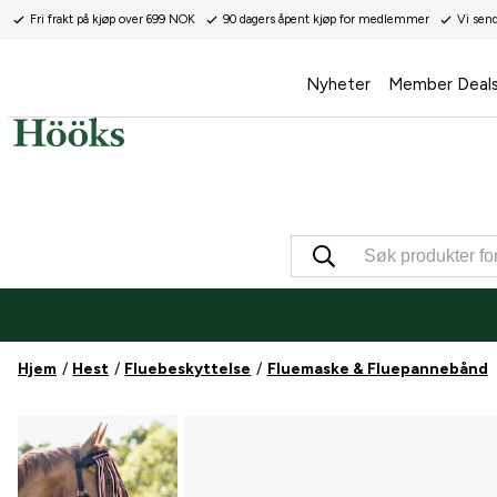
Fri frakt på kjøp over 699 NOK
90 dagers åpent kjøp for medlemmer
Vi sen
Nyheter
Member Deal
Hjem
Hest
Fluebeskyttelse
Fluemaske & Fluepannebånd