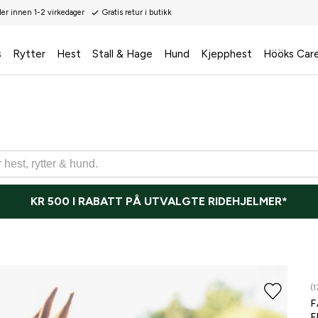
der innen 1-2 virkedager
Gratis retur i butikk
s
Rytter
Hest
Stall & Hage
Hund
Kjepphest
Hööks Car
KR 500 I RABATT PÅ UTVALGTE RIDEHJELMER*
(1
F
F