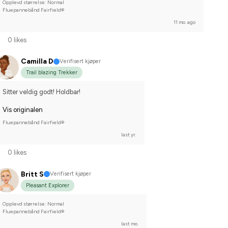
Opplevd størrelse: Normal
Fluepannebånd Fairfield®
11 mo. ago
0 likes
Camilla D
Verifisert kjøper
Trail blazing Trekker
Sitter veldig godt! Holdbar!
Vis originalen
Fluepannebånd Fairfield®
last yr.
0 likes
Britt S
Verifisert kjøper
Pleasant Explorer
Opplevd størrelse: Normal
Fluepannebånd Fairfield®
last mo.