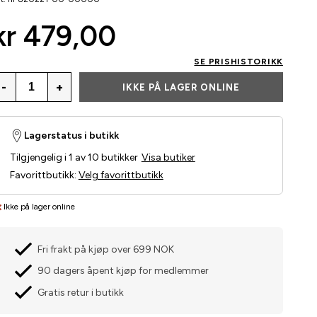
kr 479,00
SE PRISHISTORIKK
-
+
IKKE PÅ LAGER ONLINE
Lagerstatus i butikk
Tilgjengelig i 1 av 10 butikker
Visa butiker
Favorittbutikk
:
Velg favorittbutikk
Ikke på lager online
Fri frakt på kjøp over 699 NOK
90 dagers åpent kjøp for medlemmer
Gratis retur i butikk