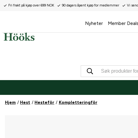
Fri frakt på kjøp over 699 NOK
90 dagers åpent kjøp for medlemmer
Vi sen
Nyheter
Member Deal
Hjem
Hest
Hestefôr
Kompletteringfôr