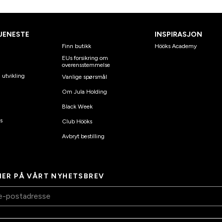
JENESTE
INSPIRASJON
Finn butikk
Hööks Academy
EUs forsikring om
overensstemmelse
 utvikling
Vanlige spørsmål
Om Jula Holding
Black Week
s
Club Hööks
Avbryt bestilling
ER PÅ VÅRT NYHETSBREV