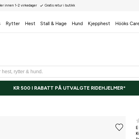
der innen 1-2 virkedager
Gratis retur i butikk
s
Rytter
Hest
Stall & Hage
Hund
Kjepphest
Hööks Car
KR 500 I RABATT PÅ UTVALGTE RIDEHJELMER*
E
K
Ar