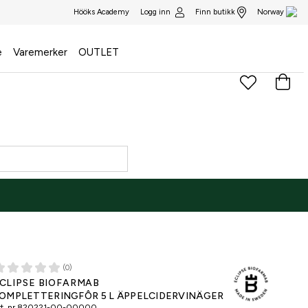
Logg inn
Finn butikk
Hööks Academy
Norway
e
Varemerker
OUTLET
(0)
CLIPSE BIOFARMAB
OMPLETTERINGFÔR 5 L ÄPPELCIDERVINÄGER
t. nr
820221-00-00000