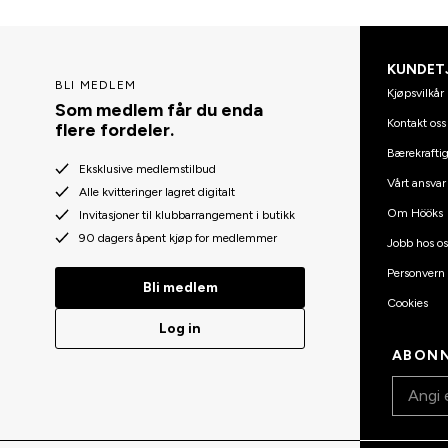
KUNDET
BLI MEDLEM
Kjøpsvilkår
Som medlem får du enda
Kontakt oss
flere fordeler.
Bærekraftig
Eksklusive medlemstilbud
Vårt ansvar
Alle kvitteringer lagret digitalt
Om Hööks
Invitasjoner til klubbarrangement i butikk
90 dagers åpent kjøp for medlemmer
Jobb hos os
Personvern
Bli medlem
Cookies
Log in
ABONN