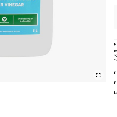
P
Re
og
eg
P
P
L