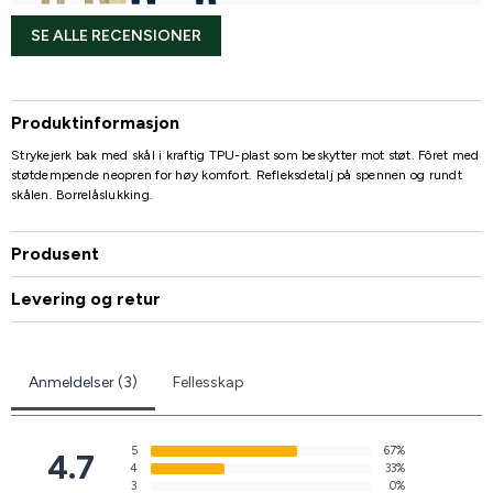
SE ALLE RECENSIONER
Produktinformasjon
Strykejerk bak med skål i kraftig TPU-plast som beskytter mot støt. Fôret med
støtdempende neopren for høy komfort. Refleksdetalj på spennen og rundt
skålen. Borrelåslukking.
Produsent
Levering og retur
Anmeldelser (3)
Fellesskap
5
67%
4.7
4
33%
3
0%