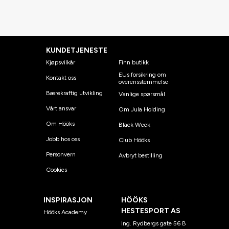
KUNDETJENESTE
Kjøpsvilkår
Finn butikk
EUs forsikring om
Kontakt oss
overensstemmelse
Bærekraftig utvikling
Vanlige spørsmål
Vårt ansvar
Om Jula Holding
Om Hööks
Black Week
Jobb hos oss
Club Hööks
Personvern
Avbryt bestilling
Cookies
INSPIRASJON
HÖÖKS
HESTESPORT AS
Hööks Academy
Ing. Rydbergs gate 56 B