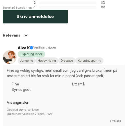
2
0%
1
0%
Basert på 3 vurderinger
Skriv anmeldelse
Relevans
Alva K
Verifisert kjøper
Exploring Rider
Jumping
Hobby riding
Dressage
Korsningsponny
I do not compete
Fine og veldig synlige, men small som jeg vanligvis bruker (men på 
andre merker) ble for små for min d ponni (cob passet godt)
Fine
Litt små
Synes godt
Vis originalen
Opplevd størrelse: Liten
Bakbeinsstryksokker Vision CRW®
5 mo. ago