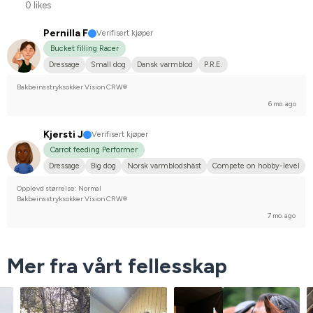
0 likes
Pernilla F
Verifisert kjøper
Bucket filling Racer
Dressage
Small dog
Dansk varmblod
P.R.E.
Compete on hobby-level
Bakbeinsstryksokker Vision CRW®
6 mo. ago
Kjersti J
Verifisert kjøper
Carrot feeding Performer
Dressage
Big dog
Norsk varmblodshäst
Compete on hobby-level
Opplevd størrelse: Normal
Bakbeinsstryksokker Vision CRW®
7 mo. ago
Mer fra vårt fellesskap