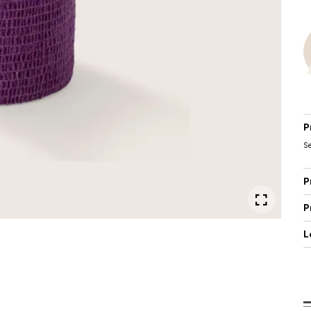
P
Se
P
P
L