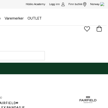
Logg inn
Finn butikk
Hööks Academy
Norway
e
Varemerker
OUTLET
6)
AIRFIELD®
LEX BANDASJE