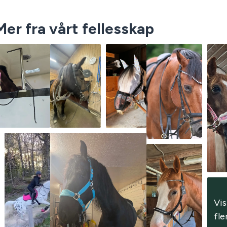
Mer fra vårt fellesskap
Vis 
fle