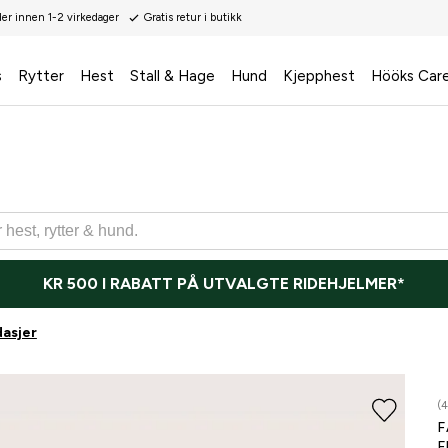
der innen 1-2 virkedager
Gratis retur i butikk
s
Rytter
Hest
Stall & Hage
Hund
Kjepphest
Hööks Car
KR 500 I RABATT PÅ UTVALGTE RIDEHJELMER*
asjer
(4
F
F