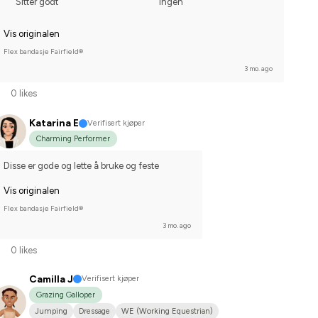
Sitter godt
Ingen
Vis originalen
Flex bandasje Fairfield®
3 mo. ago
0 likes
Katarina E
Verifisert kjøper
Charming Performer
Disse er gode og lette å bruke og feste
Vis originalen
Flex bandasje Fairfield®
3 mo. ago
0 likes
Camilla J
Verifisert kjøper
Grazing Galloper
Jumping
Dressage
WE (Working Equestrian)