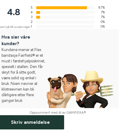
5
87%
4.8
4
7%
3
7%
2
0%
1
0%
sert på 46 vurderinger
Hva sier våre
kunder?
Kundene mener at Flex
bandasje Fairfield® er et
must i førstehjelpsskrinet,
spesielt i stallen. Den får
skryt for å sitte godt,
være solid og enkel i
bruk. Noen nevner at
klistreevnen kan bli
dårligere etter flere
ganger bruk.
Oppsummert med AI av GAMIFIERA.®
Skriv anmeldelse