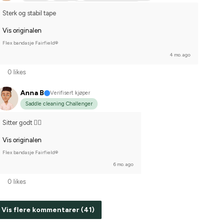
Varmblodstravare
Compete on hobby-level
Sterk og stabil tape
Vis originalen
Flex bandasje Fairfield®
4 mo. ago
0 likes
Anna B
Verifisert kjøper
Saddle cleaning Challenger
Sitter godt 👍🏼
Vis originalen
Flex bandasje Fairfield®
6 mo. ago
0 likes
Vis flere kommentarer (41)