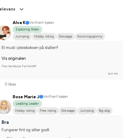
elevans
Alva K
Verifisert kjøper
Exploring Rider
Jumping
Hobby riding
Dressage
Korsningsponny
I do not compete
Et must i pleieboksen på stallen!!
Vis originalen
Flex bandasje Fairfield®
last mo.
0 likes
Rose Marie J
Verifisert kjøper
Leading Leader
Hobby riding
Free riding
Dressage
Jumping
Big dog
Svenskt varmblod (SWB)
Varmblodstravare
Bra
Compete on hobby-level
Fungerer fint og sitter godt