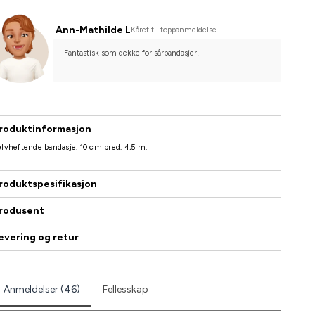
Ann-Mathilde L
Kåret til toppanmeldelse
Fantastisk som dekke for sårbandasjer!
roduktinformasjon
lvheftende bandasje. 10 cm bred. 4,5 m.
roduktspesifikasjon
rodusent
evering og retur
Anmeldelser (46)
Fellesskap