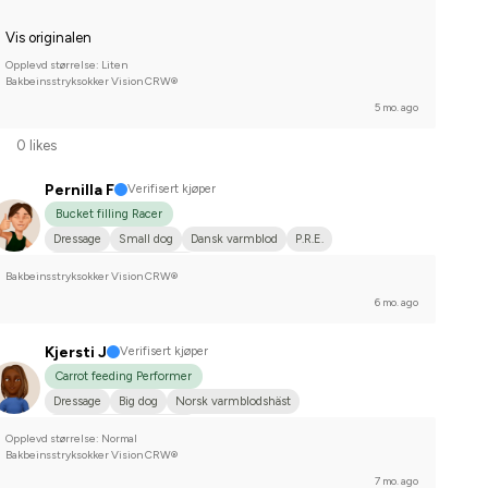
Vis originalen
Opplevd størrelse: Liten
Bakbeinsstryksokker Vision CRW®
5 mo. ago
0 likes
Pernilla F
Verifisert kjøper
Bucket filling Racer
Dressage
Small dog
Dansk varmblod
P.R.E.
Compete on hobby-level
Bakbeinsstryksokker Vision CRW®
6 mo. ago
Kjersti J
Verifisert kjøper
Carrot feeding Performer
Dressage
Big dog
Norsk varmblodshäst
Compete on hobby-level
Opplevd størrelse: Normal
Bakbeinsstryksokker Vision CRW®
7 mo. ago