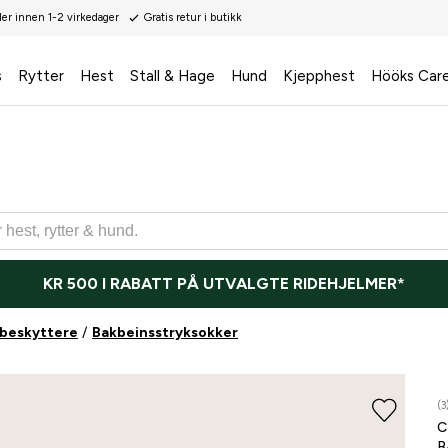
der innen 1-2 virkedager
Gratis retur i butikk
s
Rytter
Hest
Stall & Hage
Hund
Kjepphest
Hööks Car
KR 500 I RABATT PÅ UTVALGTE RIDEHJELMER*
beskyttere
Bakbeinsstryksokker
(3
B