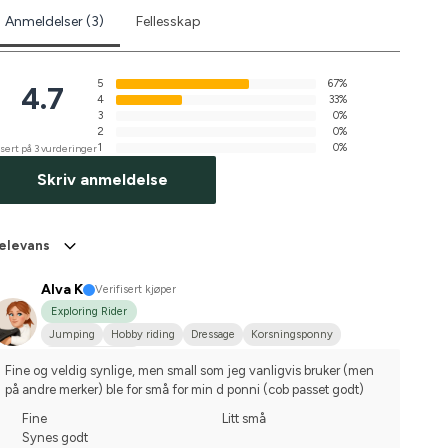
Anmeldelser (3)
Fellesskap
5
67%
4.7
4
33%
3
0%
2
0%
1
0%
sert på 3 vurderinger
Skriv anmeldelse
elevans
Alva K
Verifisert kjøper
Exploring Rider
Jumping
Hobby riding
Dressage
Korsningsponny
I do not compete
Fine og veldig synlige, men small som jeg vanligvis bruker (men 
på andre merker) ble for små for min d ponni (cob passet godt)
Fine
Litt små
Synes godt