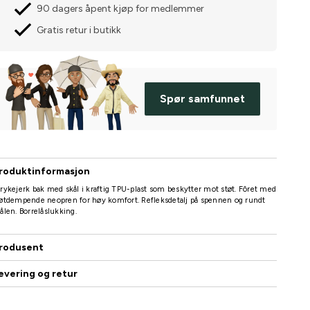
90 dagers åpent kjøp for medlemmer
Gratis retur i butikk
Spør samfunnet
roduktinformasjon
rykejerk bak med skål i kraftig TPU-plast som beskytter mot støt. Fôret med
øtdempende neopren for høy komfort. Refleksdetalj på spennen og rundt
ålen. Borrelåslukking.
rodusent
evering og retur