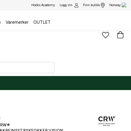
Logg inn
Finn butikk
Hööks Academy
Norway
e
Varemerker
OUTLET
)
CRW®
AKBEINSSTRYKSOKKER VISION