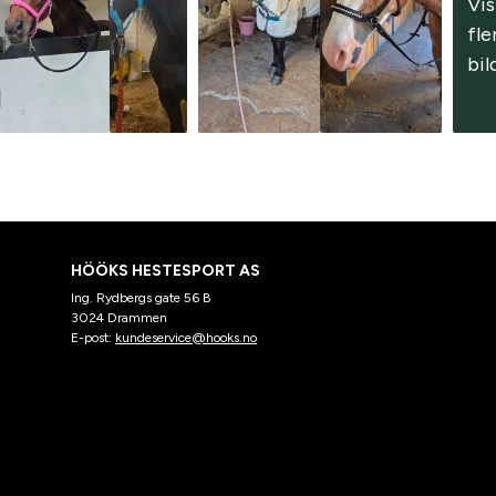
Vis 
fle
bil
HÖÖKS HESTESPORT AS
Ing. Rydbergs gate 56 B
3024 Drammen
E-post:
kundeservice@hooks.no