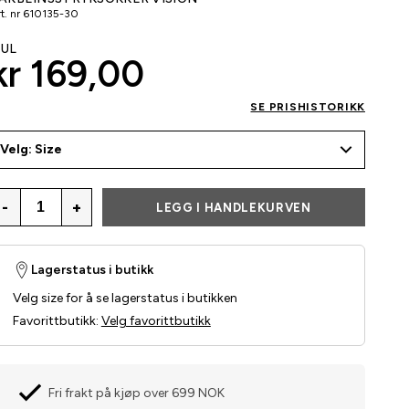
t. nr
610135-30
UL
kr 169,00
SE PRISHISTORIKK
Velg: Size
-
+
LEGG I HANDLEKURVEN
Lagerstatus i butikk
Velg size for å se lagerstatus i butikken
Favorittbutikk
:
Velg favorittbutikk
Fri frakt på kjøp over 699 NOK