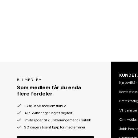
KUNDET
BLI MEDLEM
Kjøpsvilkår
Som medlem får du enda
Kontakt oss
flere fordeler.
Bærekraftig
Eksklusive medlemstilbud
Vårt ansvar
Alle kvitteringer lagret digitalt
Om Hööks
Invitasjoner til klubbarrangement i butikk
90 dagers åpent kjøp for medlemmer
Jobb hos os
Personvern