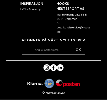
INSPIRASJON
HÖÖKS
HESTESPORT AS
Hööks Academy
Ing. Rydbergs gate 56 B
3024 Drammen
E-
post:
kundeservice@hooks
.no
ABONNER PÅ VÅRT NYHETSBREV
OK
© Hööks.se 2020