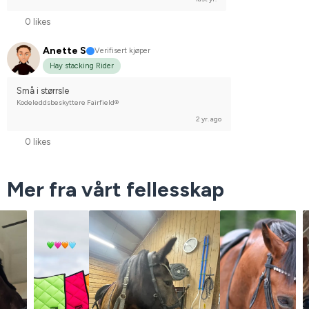
0 likes
Anette S
Verifisert kjøper
Hay stacking Rider
Små i størrsle
Kodeleddsbeskyttere Fairfield®
2 yr. ago
0 likes
Mer fra vårt fellesskap