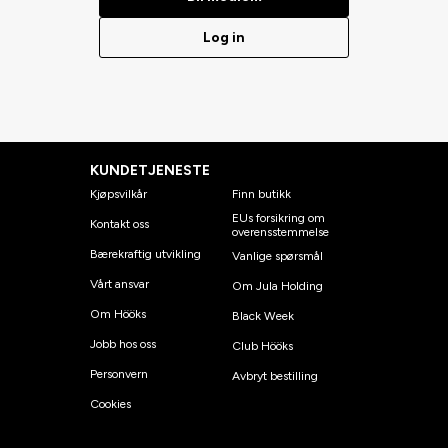
Log in
KUNDETJENESTE
Kjøpsvilkår
Finn butikk
EUs forsikring om
Kontakt oss
overensstemmelse
Bærekraftig utvikling
Vanlige spørsmål
Vårt ansvar
Om Jula Holding
Om Hööks
Black Week
Jobb hos oss
Club Hööks
Personvern
Avbryt bestilling
Cookies