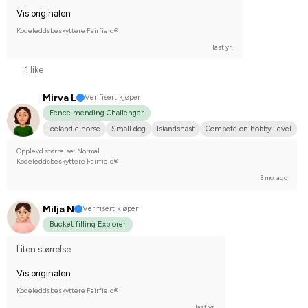
Vis originalen
Kodeleddsbeskyttere Fairfield®
last yr.
1 like
Mirva L
Verifisert kjøper
Fence mending Challenger
Icelandic horse
Small dog
Islandshäst
Compete on hobby-level
Opplevd størrelse: Normal
Kodeleddsbeskyttere Fairfield®
3 mo. ago
Milja N
Verifisert kjøper
Bucket filling Explorer
Liten størrelse
Vis originalen
Kodeleddsbeskyttere Fairfield®
last yr.