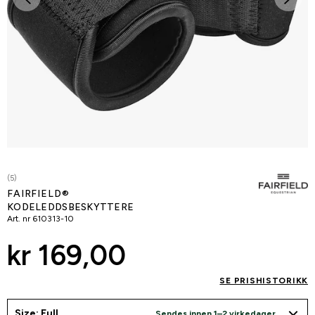
(5)
FAIRFIELD®
KODELEDDSBESKYTTERE
Art. nr
610313-10
kr 169,00
SE PRISHISTORIKK
Size: Full
Sendes innen 1–2 virkedager