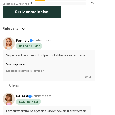
1
0%
Basert på 5 vurderinger
Skriv anmeldelse
Relevans
Fanny L
Verifisert kjøper
Trail riding Rider
Superbra! Har virkelig hjulpet mot slitasje i karleddene.. 👌🏻
Vis originalen
Kodeleddsbeskyttere Fairfield®
last yr.
0 likes
Kaisa A
Verifisert kjøper
Exploring Hiker
Utmerket ekstra beskyttelse under hoven til travhesten.