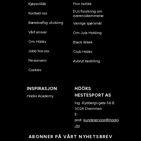
Kjøpsvilkår
Finn butikk
EUs forsikring om
Kontakt oss
overensstemmelse
Bærekraftig utvikling
Vanlige spørsmål
Vårt ansvar
Om Jula Holding
Om Hööks
Black Week
Jobb hos oss
Club Hööks
Personvern
Avbryt bestilling
Cookies
INSPIRASJON
HÖÖKS
HESTESPORT AS
Hööks Academy
Ing. Rydbergs gate 56 B
3024 Drammen
E-
post:
kundeservice@hooks
.no
ABONNER PÅ VÅRT NYHETSBREV