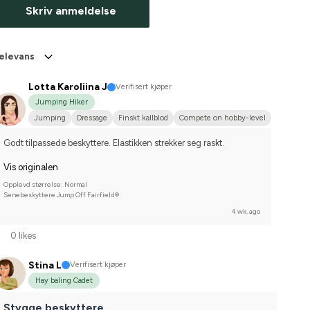
Skriv anmeldelse
elevans
Lotta Karoliina J
Verifisert kjøper
Jumping Hiker
Jumping
Dressage
Finskt kallblod
Compete on hobby-level
Godt tilpassede beskyttere. Elastikken strekker seg raskt.
Vis originalen
Opplevd størrelse: Normal
Senebeskyttere Jump Off Fairfield®
4 wk. ago
0 likes
Stina L
Verifisert kjøper
Hay baling Cadet
Stygge beskyttere