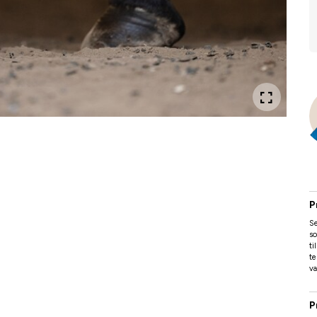
P
Se
so
ti
te
va
P