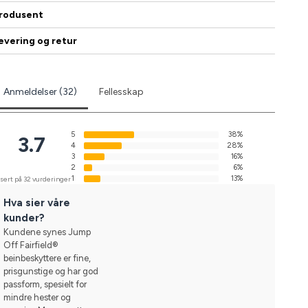
rodusent
evering og retur
Anmeldelser (32)
Fellesskap
5
38%
3.7
4
28%
3
16%
2
6%
1
13%
sert på 32 vurderinger
Hva sier våre
kunder?
Kundene synes Jump
Off Fairfield®
beinbeskyttere er fine,
prisgunstige og har god
passform, spesielt for
mindre hester og