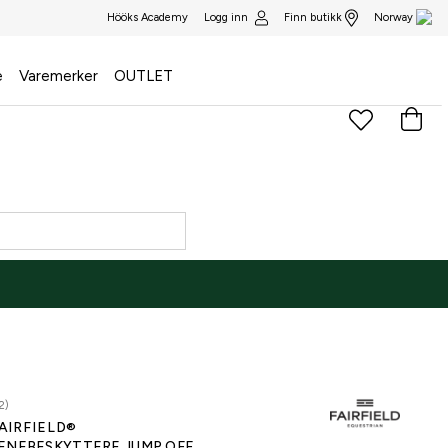
Logg inn
Finn butikk
Hööks Academy
Norway
e
Varemerker
OUTLET
2)
AIRFIELD®
ENEBESKYTTERE JUMP OFF