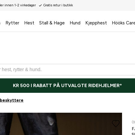
der innen 1-2 virkedager
Gratis retur i butikk
s
Rytter
Hest
Stall & Hage
Hund
Kjepphest
Hööks Car
KR 500 I RABATT PÅ UTVALGTE RIDEHJELMER*
beskyttere
(3
F
S