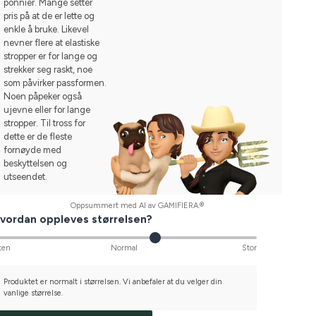
ponnier. Mange setter
pris på at de er lette og
enkle å bruke. Likevel
nevner flere at elastiske
stropper er for lange og
strekker seg raskt, noe
som påvirker passformen.
Noen påpeker også
ujevne eller for lange
stropper. Til tross for
dette er de fleste
fornøyde med
beskyttelsen og
utseendet.
Oppsummert med AI av GAMIFIERA.®
vordan oppleves størrelsen?
ten
Normal
Stor
Produktet er normalt i størrelsen. Vi anbefaler at du velger din
vanlige størrelse.