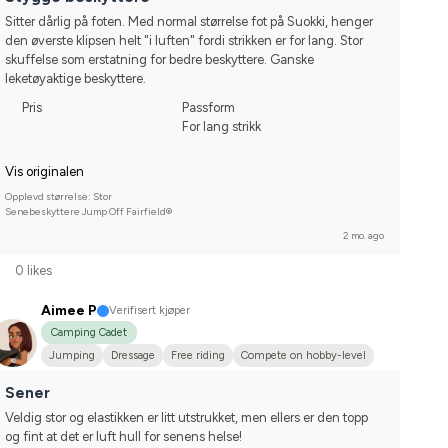
Sitter dårlig på foten. Med normal størrelse fot på Suokki, henger 
den øverste klipsen helt "i luften" fordi strikken er for lang. Stor 
skuffelse som erstatning for bedre beskyttere. Ganske 
leketøyaktige beskyttere.
Pris
Passform
For lang strikk
Vis originalen
Opplevd størrelse: Stor
Senebeskyttere Jump Off Fairfield®
2 mo. ago
0 likes
Aimee P
Verifisert kjøper
Camping Cadet
Jumping
Dressage
Free riding
Compete on hobby-level
Sener
Veldig stor og elastikken er litt utstrukket, men ellers er den topp 
og fint at det er luft hull for senens helse!