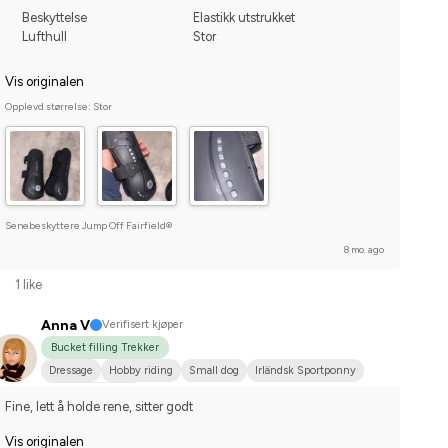
Beskyttelse
Elastikk utstrukket
Lufthull
Stor
Vis originalen
Opplevd størrelse: Stor
Senebeskyttere Jump Off Fairfield®
8 mo. ago
1 like
Anna V
Verifisert kjøper
Bucket filling Trekker
Dressage
Hobby riding
Small dog
Irländsk Sportponny
I do not compete
Fine, lett å holde rene, sitter godt
Vis originalen