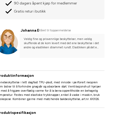
90 dagers åpent kjøp for medlemmer
Gratis retur i butikk
Johanna E
Kåret til toppanmeldelse
Veldig fine og prisvennlige beskyttelser, men veldig 
skuffende at de kom levert med det ene beskyttelse i det 
andre og elastikken strammet rundt. Elastikken på det ene 
beskyttelse er alvorlig strukket og har ikke trukket seg 
sammen 1 uke etter kjøp.
roduktinformasjon
nebeskyttelse i lett slagfast TPU-plast, med innside i perforert neopren
m bidrar til å forhindre gnagsår og absorbere støt. Ventilasjonshull hjelper
l med å frigjøre overflødig varme for å la bena opprettholde en behagelig
mperatur. Festes med elastiske trykknapper, enkel å vaske i maskin, bruk
skepose. Kombiner gjerne med matchende bakbeskyttelse, art.nr. 610126.
roduktspesifikasjon