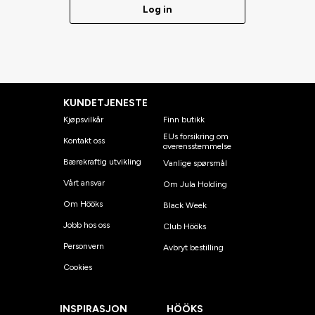
Log in
KUNDETJENESTE
Kjøpsvilkår
Finn butikk
EUs forsikring om
Kontakt oss
overensstemmelse
Bærekraftig utvikling
Vanlige spørsmål
Vårt ansvar
Om Jula Holding
Om Hööks
Black Week
Jobb hos oss
Club Hööks
Personvern
Avbryt bestilling
Cookies
INSPIRASJON
HÖÖKS