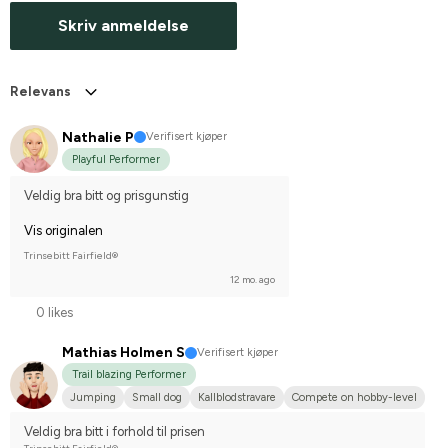
Skriv anmeldelse
Relevans
Nathalie P
Verifisert kjøper
Playful Performer
Veldig bra bitt og prisgunstig
Vis originalen
Trinsebitt Fairfield®
12 mo. ago
0 likes
Mathias Holmen S
Verifisert kjøper
Trail blazing Performer
Jumping
Small dog
Kallblodstravare
Compete on hobby-level
Veldig bra bitt i forhold til prisen