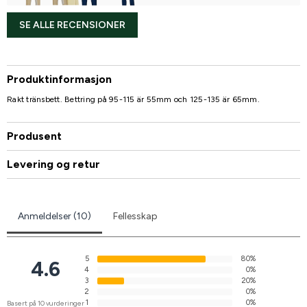
SE ALLE RECENSIONER
Produktinformasjon
Rakt tränsbett. Bettring på 95-115 är 55mm och 125-135 är 65mm.
Produsent
Levering og retur
Anmeldelser (10)
Fellesskap
5
80%
4.6
4
0%
3
20%
2
0%
1
0%
Basert på 10 vurderinger