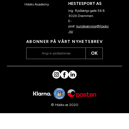
HESTESPORT AS
Hööks Academy
Ing. Rydbergs gate 56 B
3024 Drammen
E-
post:
kundeservice@hooks
.no
ABONNER PÅ VÅRT NYHETSBREV
OK
© Hööks.se 2020