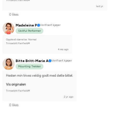
Trinsebitt Fairfield®
last yr.
0 likes
Madeleine P
Verifisert kjøper
Skillful Performer
Opplevd størrelse: Normal
Trinsebitt Fairfield®
4 mo. ago
Bitte Britt-Marie A
Verifisert kjøper
Mounting Trekker
Hesten min trives veldig godt med dette bittet.
Vis originalen
Trinsebitt Fairfield®
2 yr. ago
0 likes