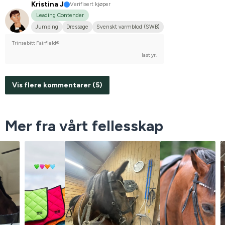
Kristina J
Verifisert kjøper
Leading Contender
Jumping
Dressage
Svenskt varmblod (SWB)
Trinsebitt Fairfield®
last yr.
Vis flere kommentarer (5)
Mer fra vårt fellesskap