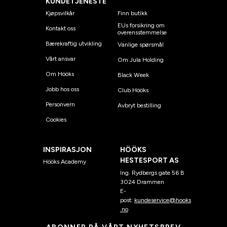
KUNDETJENESTE
Kjøpsvilkår
Finn butikk
EUs forsikring om
Kontakt oss
overensstemmelse
Bærekraftig utvikling
Vanlige spørsmål
Vårt ansvar
Om Jula Holding
Om Hööks
Black Week
Jobb hos oss
Club Hööks
Personvern
Avbryt bestilling
Cookies
INSPIRASJON
HÖÖKS
HESTESPORT AS
Hööks Academy
Ing. Rydbergs gate 56 B
3024 Drammen
E-
post:
kundeservice@hooks
.no