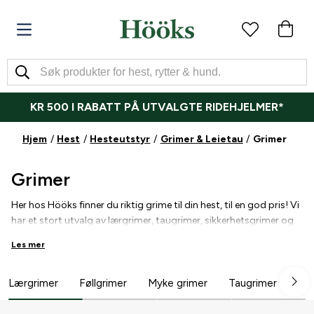
KR 500 I RABATT PÅ UTVALGTE RIDEHJELMER*
Hjem
Hest
Hesteutstyr
Grimer & Leietau
Grimer
Grimer
Her hos Hööks finner du riktig grime til din hest, til en god pris! Vi
har et stort utvalg av lærgrimer, taugrimer, sikkerhetsgrimer og
nylongrimer med vattering i f.eks. fleece, neopren og sympatex
Les mer
for å unngå at grimen gnager. Vi har også føllgrimer og
shetlandsgrimer. Finn en som passer sammen med et av våre
stilige leietau!
Lærgrimer
Føllgrimer
Myke grimer
Taugrimer