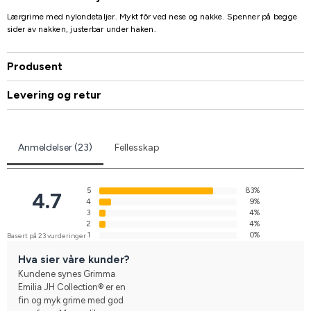
Lærgrime med nylondetaljer. Mykt fôr ved nese og nakke. Spenner på begge
sider av nakken, justerbar under haken.
Produsent
Levering og retur
Anmeldelser (23)
Fellesskap
5
83%
4.7
4
9%
3
4%
2
4%
1
0%
Basert på 23 vurderinger
Hva sier våre kunder?
Kundene synes Grimma
Emilia JH Collection® er en
fin og myk grime med god