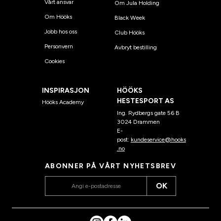
Vårt ansvar
Om Jula Holding
Om Hööks
Black Week
Jobb hos oss
Club Hööks
Personvern
Avbryt bestilling
Cookies
INSPIRASJON
HÖÖKS
HESTESPORT AS
Hööks Academy
Ing. Rydbergs gate 56 B
3024 Drammen
E-
post:
kundeservice@hooks
.no
ABONNER PÅ VÅRT NYHETSBREV
OK