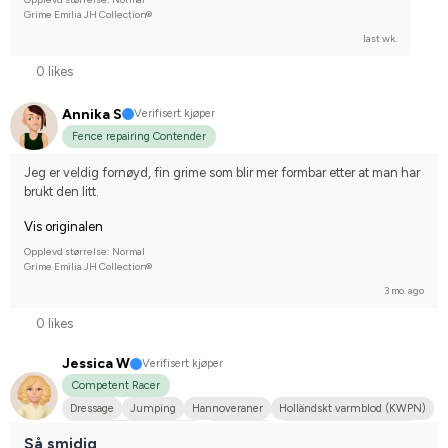
Grime Emilia JH Collection®
last wk.
0 likes
Annika S
Verifisert kjøper
Fence repairing Contender
Jeg er veldig fornøyd, fin grime som blir mer formbar etter at man har 
brukt den litt.
Vis originalen
Opplevd størrelse: Normal
Grime Emilia JH Collection®
3 mo. ago
0 likes
Jessica W
Verifisert kjøper
Competent Racer
Dressage
Jumping
Hannoveraner
Holländskt varmblod (KWPN)
Svenskt varmblod (SWB)
Annan häst
Compete on hobby-level
Så smidig