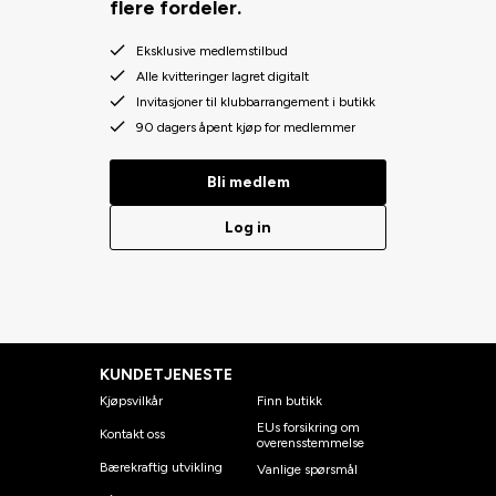
flere fordeler.
Eksklusive medlemstilbud
Alle kvitteringer lagret digitalt
Invitasjoner til klubbarrangement i butikk
90 dagers åpent kjøp for medlemmer
Bli medlem
Log in
KUNDETJENESTE
Kjøpsvilkår
Finn butikk
EUs forsikring om
Kontakt oss
overensstemmelse
Bærekraftig utvikling
Vanlige spørsmål