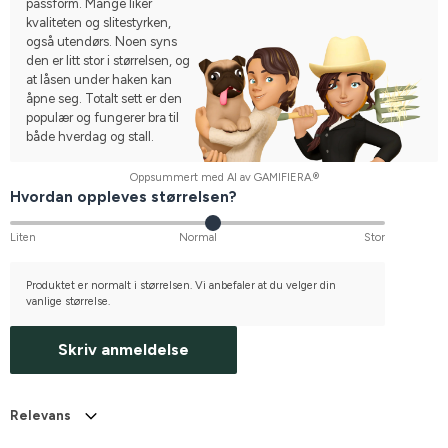
passform. Mange liker
kvaliteten og slitestyrken,
også utendørs. Noen syns
den er litt stor i størrelsen, og
at låsen under haken kan
åpne seg. Totalt sett er den
populær og fungerer bra til
både hverdag og stall.
Oppsummert med AI av GAMIFIERA.®
Hvordan oppleves størrelsen?
Liten
Normal
Stor
Produktet er normalt i størrelsen. Vi anbefaler at du velger din
vanlige størrelse.
Skriv anmeldelse
Relevans