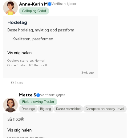
Anna-Karin M
Verifisert kjøper
Galloping Cadet
Hodelag
Beste hodelag, mykt og god passform
Kvaliteten, passformen
Vis originalen
Opplevd størrelse: Normal
Grime Emilia JH Collection®
3 wk. ago
0 likes
Mette S
Verifisert kjøper
Field plowing Trotter
Dressage
Big dog
Dansk varmblod
Compete on hobby-level
Så flott🤩
Vis originalen
Opplevd størrelse: Normal