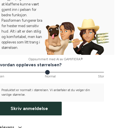
at klaffene kunne vært
gjemt inn i pelsen for
bedre funksjon.
Passformen fungerer bra
for hester med sensitiv
hud. Alt i alt er den stilig
og komfortabel, men kan
oppleves som litt trang i
størrelsen.
Oppsummert med AI av GAMIFIERA.®
vordan oppleves størrelsen?
ten
Normal
Stor
Produktet er normalt i størrelsen. Vi anbefaler at du velger din
vanlige størrelse.
Skriv anmeldelse
elevans