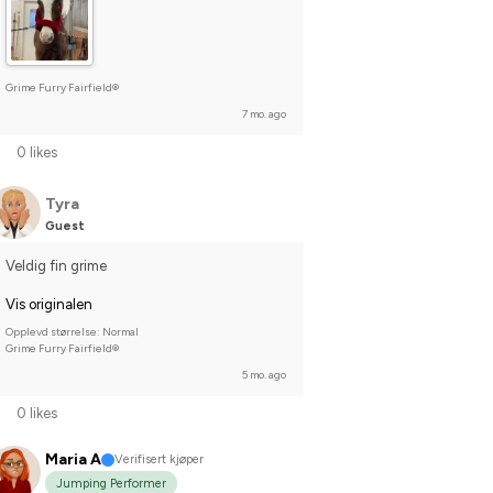
Grime Furry Fairfield®
7 mo. ago
0 likes
Tyra
Guest
Veldig fin grime
Vis originalen
Opplevd størrelse: Normal
Grime Furry Fairfield®
5 mo. ago
0 likes
Maria A
Verifisert kjøper
Jumping Performer