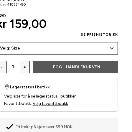
t. nr
410534-50
ØD
kr 159,00
SE PRISHISTORIKK
Velg: Size
-
+
LEGG I HANDLEKURVEN
Lagerstatus i butikk
Velg size for å se lagerstatus i butikken
Favorittbutikk
:
Velg favorittbutikk
Fri frakt på kjøp over 699 NOK