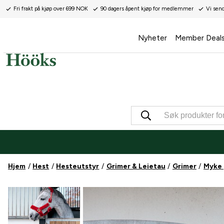
Fri frakt på kjøp over 699 NOK
90 dagers åpent kjøp for medlemmer
Vi sen
Nyheter
Member Deal
Hjem
Hest
Hesteutstyr
Grimer & Leietau
Grimer
Myke 