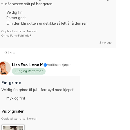
til når hesten står på hengeren.
Veldig fin
Passer godt
Om den blir skitten er det ikke så lett å få den ren
Opplevd størrelse: Normal
Grime Furry Fairfield®
2 mo. ago
0 likes
Lisa Eva-Lena M
Verifisert kjøper
Lunging Performer
Fin grime
Veldig fin grime til jul - fornøyd med kjøpet!
Myk og fin!
Vis originalen
Opplevd størrelse: Normal