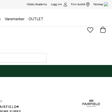
Logg inn
Finn butikk
Hööks Academy
Norway
e
Varemerker
OUTLET
3)
AIRFIELD®
RIME FURRY