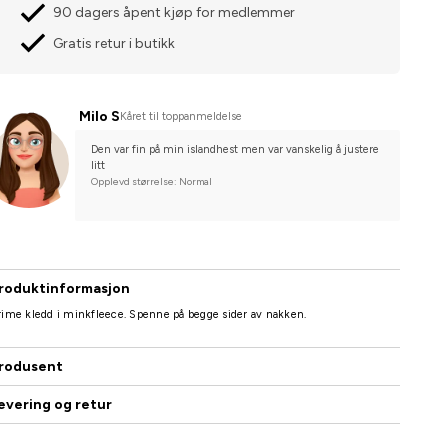
90 dagers åpent kjøp for medlemmer
Gratis retur i butikk
Milo S
Kåret til toppanmeldelse
Den var fin på min islandhest men var vanskelig å justere 
litt
Opplevd størrelse: Normal
roduktinformasjon
ime kledd i minkfleece. Spenne på begge sider av nakken.
rodusent
evering og retur