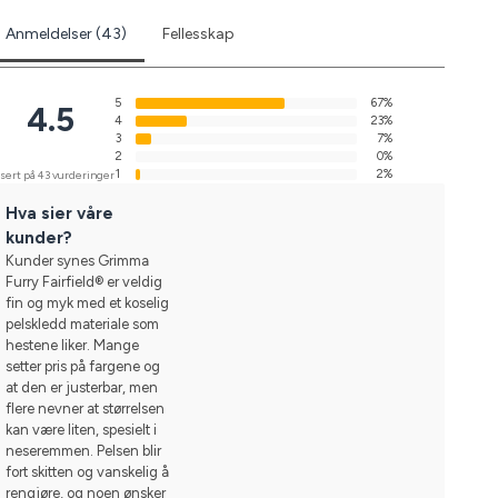
Anmeldelser (43)
Fellesskap
5
67%
4.5
4
23%
3
7%
2
0%
1
2%
sert på 43 vurderinger
Hva sier våre
kunder?
Kunder synes Grimma
Furry Fairfield® er veldig
fin og myk med et koselig
pelskledd materiale som
hestene liker. Mange
setter pris på fargene og
at den er justerbar, men
flere nevner at størrelsen
kan være liten, spesielt i
neseremmen. Pelsen blir
fort skitten og vanskelig å
rengjøre, og noen ønsker