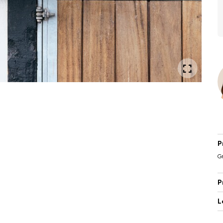
P
Gr
P
L