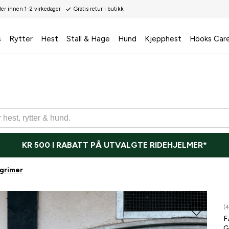
der innen 1-2 virkedager
Gratis retur i butikk
s
Rytter
Hest
Stall & Hage
Hund
Kjepphest
Hööks Car
KR 500 I RABATT PÅ UTVALGTE RIDEHJELMER*
grimer
(4
F
G