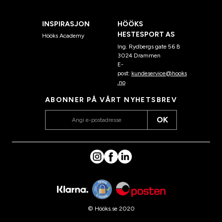
INSPIRASJON
HÖÖKS
HESTESPORT AS
Hööks Academy
Ing. Rydbergs gate 56 B
3024 Drammen
E-
post:
kundeservice@hooks
.no
ABONNER PÅ VÅRT NYHETSBREV
OK
© Hööks.se 2020