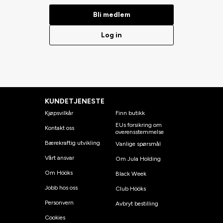
Bli medlem
Log in
KUNDETJENESTE
Kjøpsvilkår
Finn butikk
EUs forsikring om
Kontakt oss
overensstemmelse
Bærekraftig utvikling
Vanlige spørsmål
Vårt ansvar
Om Jula Holding
Om Hööks
Black Week
Jobb hos oss
Club Hööks
Personvern
Avbryt bestilling
Cookies