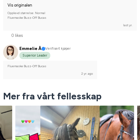
Vis originalen
Opplevd størrelse: Normal
Fluemaske Buzz-Off Bucas
last yr.
0 likes
Emmelie Å
Verifisert kjøper
Superior Leader
Fluemaske Buzz-Off Bucas
2 yr. ago
Mer fra vårt fellesskap