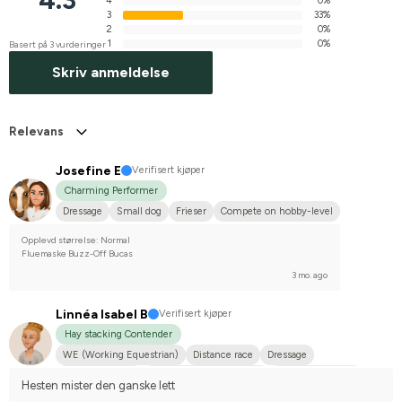
4
0%
3
33%
2
0%
1
0%
Basert på 3 vurderinger
Skriv anmeldelse
Relevans
Josefine E
Verifisert kjøper
Charming Performer
Dressage
Small dog
Frieser
Compete on hobby-level
Opplevd størrelse: Normal
Fluemaske Buzz-Off Bucas
3 mo. ago
Linnéa Isabel B
Verifisert kjøper
Hay stacking Contender
WE (Working Equestrian)
Distance race
Dressage
Arabiskt fullblod
Svenskt varmblod (SWB)
Varmblodstravare
Hesten mister den ganske lett