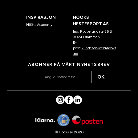
INSPIRASJON
HÖÖKS
HESTESPORT AS
Hööks Academy
Ing. Rydbergs gate 56 B
3024 Drammen
E-
post:
kundeservice@hooks
.no
ABONNER PÅ VÅRT NYHETSBREV
OK
© Hööks.se 2020