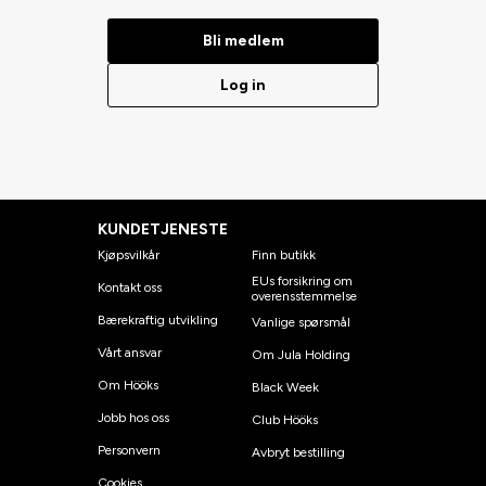
Bli medlem
Log in
KUNDETJENESTE
Kjøpsvilkår
Finn butikk
EUs forsikring om
Kontakt oss
overensstemmelse
Bærekraftig utvikling
Vanlige spørsmål
Vårt ansvar
Om Jula Holding
Om Hööks
Black Week
Jobb hos oss
Club Hööks
Personvern
Avbryt bestilling
Cookies