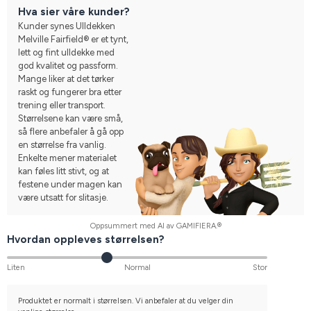
Hva sier våre kunder?
Kunder synes Ulldekken
Melville Fairfield® er et tynt,
lett og fint ulldekke med
god kvalitet og passform.
Mange liker at det tørker
raskt og fungerer bra etter
trening eller transport.
Størrelsene kan være små,
så flere anbefaler å gå opp
en størrelse fra vanlig.
Enkelte mener materialet
kan føles litt stivt, og at
festene under magen kan
være utsatt for slitasje.
Oppsummert med AI av GAMIFIERA.®
Hvordan oppleves størrelsen?
Liten
Normal
Stor
Produktet er normalt i størrelsen. Vi anbefaler at du velger din