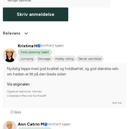
vanlige størrelse.
Skriv anmeldelse
Relevans
Kristina H
Verifisert kjøper
Field plowing Cadet
Jumping
Dressage
Hobby riding
Dansk varmblod
Compete on hobby-level
Nydelig teppe med god kvalitet og holdbarhet, og god størrelse selv 
om hesten er litt på den brede siden
Vis originalen
Opplevd størrelse: Normal
Ulldekken Melville Fairfield®
last mo.
0 likes
Ann Catrin M
Verifisert kjøper