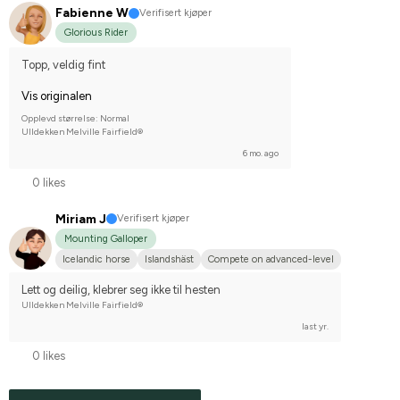
Fabienne W
Verifisert kjøper
Glorious Rider
Topp, veldig fint
Vis originalen
Opplevd størrelse: Normal
Ulldekken Melville Fairfield®
6 mo. ago
0 likes
Miriam J
Verifisert kjøper
Mounting Galloper
Icelandic horse
Islandshäst
Compete on advanced-level
Lett og deilig, klebrer seg ikke til hesten
Ulldekken Melville Fairfield®
last yr.
0 likes