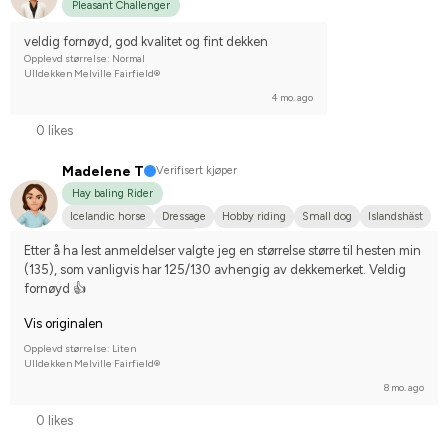
Pleasant Challenger
veldig fornøyd, god kvalitet og fint dekken
Opplevd størrelse: Normal
Ulldekken Melville Fairfield®
4 mo. ago
0 likes
Madelene T
Verifisert kjøper
Hay baling Rider
Icelandic horse
Dressage
Hobby riding
Small dog
Islandshäst
Compete on hobby-level
Etter å ha lest anmeldelser valgte jeg en størrelse større til hesten min 
(135), som vanligvis har 125/130 avhengig av dekkemerket. Veldig 
fornøyd 👍
Vis originalen
Opplevd størrelse: Liten
Ulldekken Melville Fairfield®
8 mo. ago
0 likes