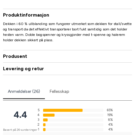
Produktinformasjon
Dekken i 60 % ullblanding som fungerer utmerket som dekken for stall/svette
og transport da det effektivt transporterer bort fukt samtidig som det holder
hesten varm. Doble bogspenner og kryssgjorder med t-spenne og halerem
holder dekken sikkert på plass.
Produsent
Levering og retur
Anmeldelser (26)
Fellesskap
5
65%
4.4
4
19%
3
8%
2
4%
1
4%
Basert på 26 vurderinger