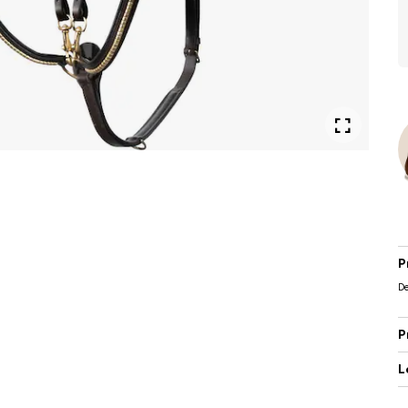
P
De
P
L