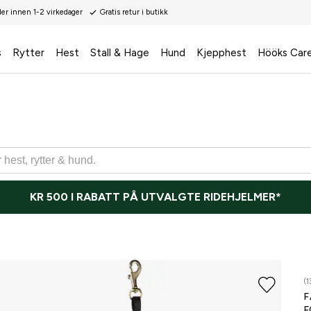
der innen 1-2 virkedager
Gratis retur i butikk
s
Rytter
Hest
Stall & Hage
Hund
Kjepphest
Hööks Car
KR 500 I RABATT PÅ UTVALGTE RIDEHJELMER*
(1
F
F