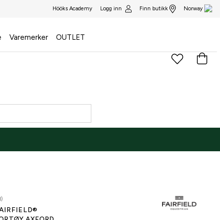
Logg inn
Finn butikk
Hööks Academy
Norway
e
Varemerker
OUTLET
3)
AIRFIELD®
ORTØY AXFORD