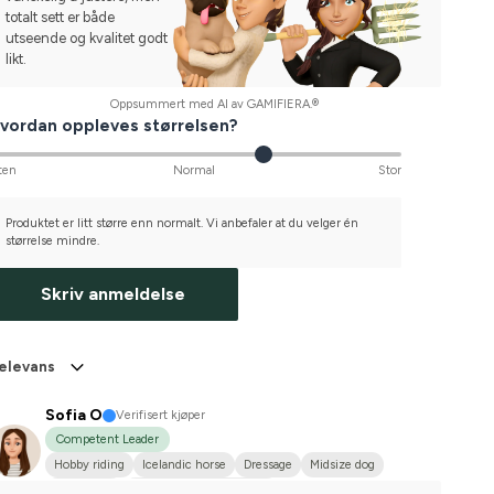
totalt sett er både
utseende og kvalitet godt
likt.
Oppsummert med AI av GAMIFIERA.®
vordan oppleves størrelsen?
ten
Normal
Stor
Produktet er litt større enn normalt. Vi anbefaler at du velger én
størrelse mindre.
Skriv anmeldelse
elevans
Sofia O
Verifisert kjøper
Competent Leader
Hobby riding
Icelandic horse
Dressage
Midsize dog
Islandshäst
Compete on hobby-level