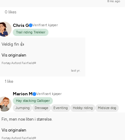
8 mo. ago
0 likes
Chris G
Verifisert kjøper
Trail riding Trekker
Veldig fin 👍
Vis originalen
Fortøy Axford Fairfield®
last yr.
1 like
Marion M
Verifisert kjøper
Hay stacking Galloper
Jumping
Dressage
Eventing
Hobby riding
Midsize dog
Engelskt fullblod
Svenskt varmblod (SWB)
I do not compete
Fin, men noe liten i størrelse.
Vis originalen
Fortøy Axford Fairfield®