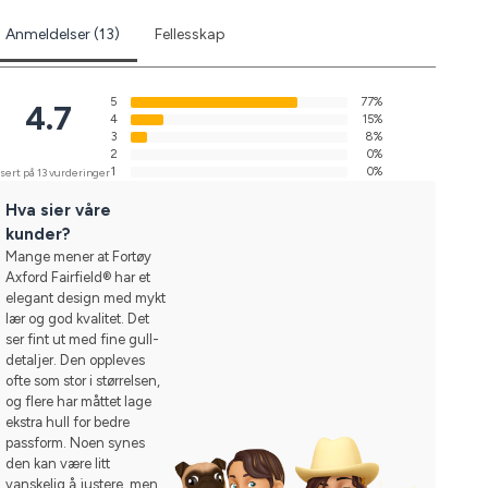
Anmeldelser (13)
Fellesskap
5
77%
4.7
4
15%
3
8%
2
0%
1
0%
sert på 13 vurderinger
Hva sier våre
kunder?
Mange mener at Fortøy
Axford Fairfield® har et
elegant design med mykt
lær og god kvalitet. Det
ser fint ut med fine gull-
detaljer. Den oppleves
ofte som stor i størrelsen,
og flere har måttet lage
ekstra hull for bedre
passform. Noen synes
den kan være litt
vanskelig å justere, men