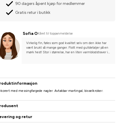
90 dagers åpent kjøp for medlemmer
Gratis retur i butikk
Sofia O
Kåret til toppanmeldelse
Virkelig fin, føles som god kvalitet selv om den ikke har 
vært brukt så mange ganger. Flott med gulldetaljer på en 
mørk hest! Stor i størrelse, har en liten varmblodstraver i 
D-ponny størrelse, Cob var veldig stor på henne, så jeg 
måtte lage mange ekstra hull.
roduktinformasjon
korert med messingfargede nagler. Avtakbar martingal, bisselkroker.
rodusent
evering og retur