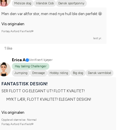
Midsize dog
Irländsk Cob
Dansk sportponny
Men den var altfor stor, men med nye hull ble den perfekt 🤩
Vis originalen
Fortøy Axford Fairfield®
last yr.
1 like
Erica A
Verifisert kjøper
Hay baling Challenger
Jumping
Dressage
Hobby riding
Big dog
Dansk varmblod
Compete on hobby-level
FANTASTISK DESIGN!
SER FLOTT OG ELEGANT UT! FLOTT KVALITET!
MYKT LÆR, FLOTT KVALITET! ELEGANT DESIGN!
Vis originalen
Opplevd størrelse: Normal
Fortøy Axford Fairfield®