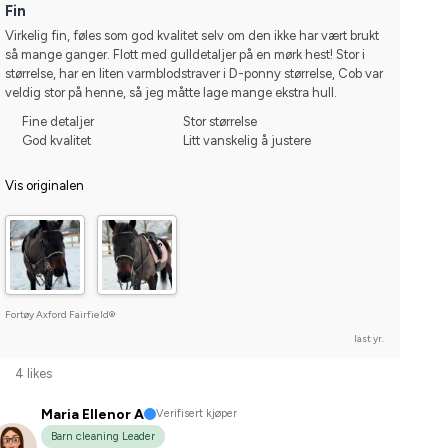
Fin
Virkelig fin, føles som god kvalitet selv om den ikke har vært brukt 
så mange ganger. Flott med gulldetaljer på en mørk hest! Stor i 
størrelse, har en liten varmblodstraver i D-ponny størrelse, Cob var 
veldig stor på henne, så jeg måtte lage mange ekstra hull.
Fine detaljer
Stor størrelse
God kvalitet
Litt vanskelig å justere
Vis originalen
Fortøy Axford Fairfield®
last yr.
4 likes
Maria Ellenor A
Verifisert kjøper
Barn cleaning Leader