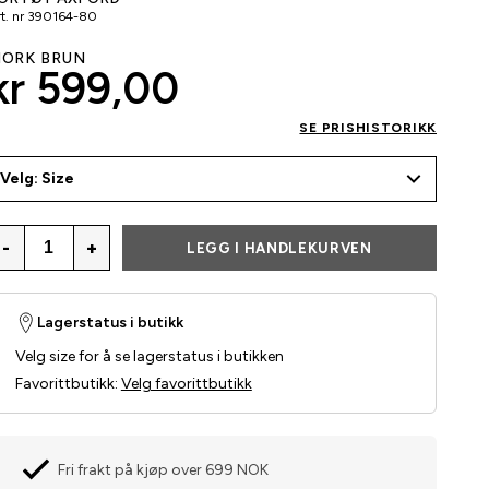
t. nr
390164-80
ÖRK BRUN
kr 599,00
SE PRISHISTORIKK
Velg: Size
-
+
LEGG I HANDLEKURVEN
Lagerstatus i butikk
Velg size for å se lagerstatus i butikken
Favorittbutikk
:
Velg favorittbutikk
Fri frakt på kjøp over 699 NOK