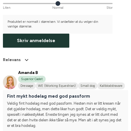
Liten
Normal
Stor
Produktet er normalt i størrelsen. Vi anbefaler at du velger din
vanlige størrelse.
Skriv anmeldelse
Relevans
Amanda B
Superior Cadet
Dressage
WE (Working Equestrian)
Small dog
Kallblodstravare
Compete on hobby-level
Fint mykt hodelag med god passform
Veldig fint hodelag med god passform. Hesten min er litt kresen når 
det gjelder hodelag, men dette liker hun godt. Det er veldig mykt, 
spesielt i nakkestykket. Eneste tingen jeg synes at er litt dumt med 
det er at den hvite delen ikke tåler så mye. Men alt i alt synes jeg det 
er et bra hodelag.