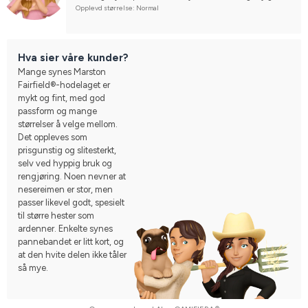
synes at er litt dumt med det er at den hvite delen ikke tåler 
Opplevd størrelse: Normal
så mye. Men alt i alt synes jeg det er et bra hodelag.
Hva sier våre kunder?
Mange synes Marston
Fairfield®-hodelaget er
mykt og fint, med god
passform og mange
størrelser å velge mellom.
Det oppleves som
prisgunstig og slitesterkt,
selv ved hyppig bruk og
rengjøring. Noen nevner at
nesereimen er stor, men
passer likevel godt, spesielt
til større hester som
ardenner. Enkelte synes
pannebandet er litt kort, og
at den hvite delen ikke tåler
så mye.