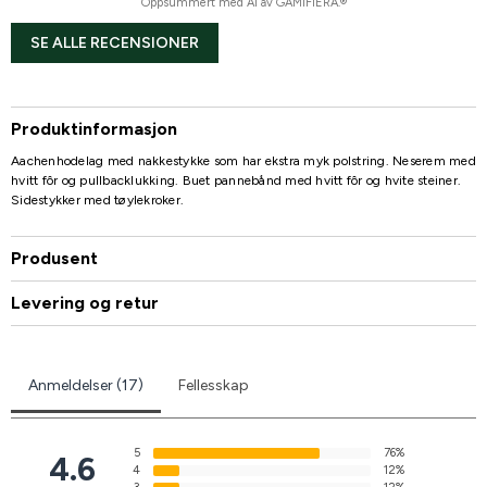
Oppsummert med AI av GAMIFIERA.®
SE ALLE RECENSIONER
Produktinformasjon
Aachenhodelag med nakkestykke som har ekstra myk polstring. Neserem med
hvitt fôr og pullbacklukking. Buet pannebånd med hvitt fôr og hvite steiner.
Sidestykker med tøylekroker.
Produsent
Levering og retur
Anmeldelser (17)
Fellesskap
5
76%
4.6
4
12%