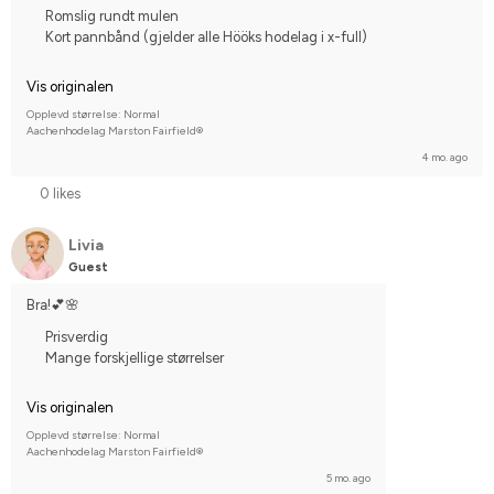
Romslig rundt mulen
Kort pannbånd (gjelder alle Hööks hodelag i x-full)
Vis originalen
Opplevd størrelse: Normal
Aachenhodelag Marston Fairfield®
4 mo. ago
0 likes
Livia
Guest
Bra!💕🌸
Prisverdig
Mange forskjellige størrelser
Vis originalen
Opplevd størrelse: Normal
Aachenhodelag Marston Fairfield®
5 mo. ago