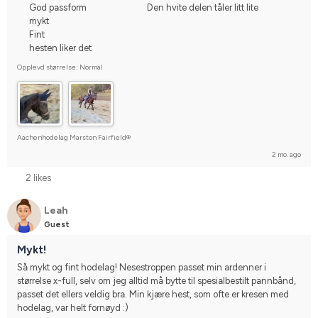
God passform
Den hvite delen tåler litt lite
mykt
Fint
hesten liker det
Opplevd størrelse: Normal
Aachenhodelag Marston Fairfield®
2 mo. ago
2 likes
Leah
Guest
Mykt!
Så mykt og fint hodelag! Nesestroppen passet min ardenner i 
størrelse x-full, selv om jeg alltid må bytte til spesialbestilt pannbånd, 
passet det ellers veldig bra. Min kjære hest, som ofte er kresen med 
hodelag, var helt fornøyd :)