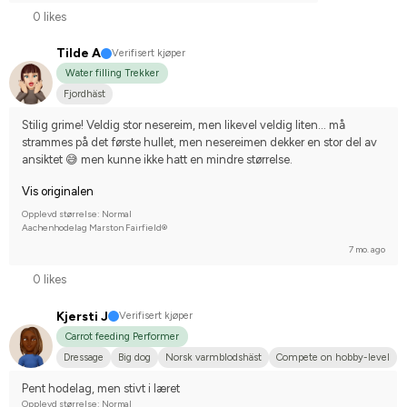
0 likes
Tilde A
Verifisert kjøper
Water filling Trekker
Fjordhäst
Stilig grime! Veldig stor nesereim, men likevel veldig liten... må 
strammes på det første hullet, men nesereimen dekker en stor del av 
ansiktet 😅 men kunne ikke hatt en mindre størrelse.
Vis originalen
Opplevd størrelse: Normal
Aachenhodelag Marston Fairfield®
7 mo. ago
0 likes
Kjersti J
Verifisert kjøper
Carrot feeding Performer
Dressage
Big dog
Norsk varmblodshäst
Compete on hobby-level
Pent hodelag, men stivt i læret
Opplevd størrelse: Normal