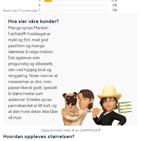
3
12%
2
0%
1
0%
Basert på 17 vurderinger
Hva sier våre kunder?
Mange synes Marston
Fairfield®-hodelaget er
mykt og fint, med god
passform og mange
størrelser å velge mellom.
Det oppleves som
prisgunstig og slitesterkt,
selv ved hyppig bruk og
rengjøring. Noen nevner at
nesereimen er stor, men
passer likevel godt, spesielt
til større hester som
ardenner. Enkelte synes
pannebandet er litt kort, og
at den hvite delen ikke tåler
så mye.
Oppsummert med AI av GAMIFIERA.®
Hvordan oppleves størrelsen?