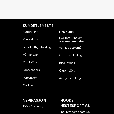
KUNDETJENESTE
Kjøpsvilkår
Finn butikk
EUs forsikring om
Kontakt oss
overensstemmelse
Bærekraftig utvikling
Vanlige spørsmål
Vårt ansvar
Om Jula Holding
Om Hööks
Black Week
Jobb hos oss
Club Hööks
Personvern
Avbryt bestilling
Cookies
INSPIRASJON
HÖÖKS
HESTESPORT AS
Hööks Academy
Ing. Rydbergs gate 56 B