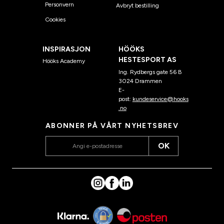
Personvern
Avbryt bestilling
Cookies
INSPIRASJON
HÖÖKS
HESTESPORT AS
Hööks Academy
Ing. Rydbergs gate 56 B
3024 Drammen
E-
post:
kundeservice@hooks
.no
ABONNER PÅ VÅRT NYHETSBREV
OK