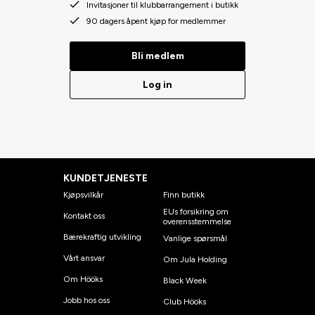
Invitasjoner til klubbarrangement i butikk
90 dagers åpent kjøp for medlemmer
Bli medlem
Log in
KUNDETJENESTE
Kjøpsvilkår
Finn butikk
EUs forsikring om
Kontakt oss
overensstemmelse
Bærekraftig utvikling
Vanlige spørsmål
Vårt ansvar
Om Jula Holding
Om Hööks
Black Week
Jobb hos oss
Club Hööks