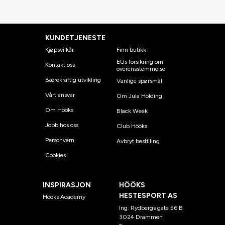
KUNDETJENESTE
Kjøpsvilkår
Finn butikk
EUs forsikring om
Kontakt oss
overensstemmelse
Bærekraftig utvikling
Vanlige spørsmål
Vårt ansvar
Om Jula Holding
Om Hööks
Black Week
Jobb hos oss
Club Hööks
Personvern
Avbryt bestilling
Cookies
INSPIRASJON
HÖÖKS
HESTESPORT AS
Hööks Academy
Ing. Rydbergs gate 56 B
3024 Drammen