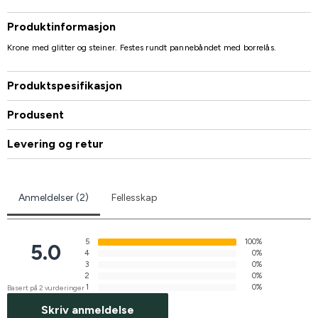
Produktinformasjon
Krone med glitter og steiner. Festes rundt pannebåndet med borrelås.
Produktspesifikasjon
Produsent
Levering og retur
Anmeldelser (2)
Fellesskap
5
100%
5.0
4
0%
3
0%
2
0%
1
0%
Basert på 2 vurderinger
Skriv anmeldelse