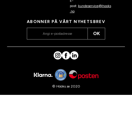
E-
post:
kundeservice@hooks
.no
ABONNER PÅ VÅRT NYHETSBREV
OK
© Hööks.se 2020