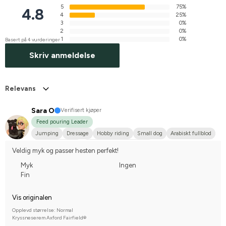
5
75%
4.8
4
25%
3
0%
2
0%
1
0%
Basert på 4 vurderinger
Skriv anmeldelse
Relevans
Sara O
Verifisert kjøper
Feed pouring Leader
Jumping
Dressage
Hobby riding
Small dog
Arabiskt fullblod
Engelskt fullblod
Svenskt varmblod (SWB)
Veldig myk og passer hesten perfekt!
Compete on hobby-level
Myk
Ingen
Fin
Vis originalen
Opplevd størrelse: Normal
Kryssneserem Axford Fairfield®