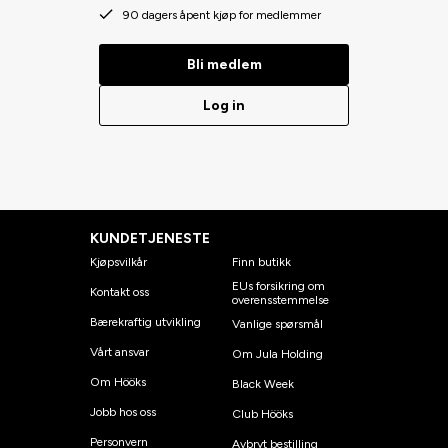
90 dagers åpent kjøp for medlemmer
Bli medlem
Log in
KUNDETJENESTE
Kjøpsvilkår
Finn butikk
EUs forsikring om
Kontakt oss
overensstemmelse
Bærekraftig utvikling
Vanlige spørsmål
Vårt ansvar
Om Jula Holding
Om Hööks
Black Week
Jobb hos oss
Club Hööks
Personvern
Avbryt bestilling