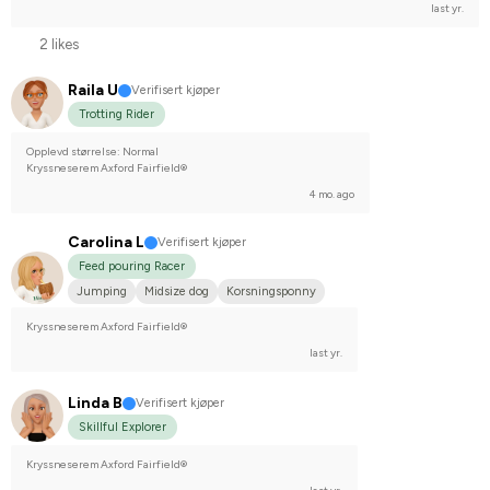
last yr.
2 likes
Raila U
Verifisert kjøper
Trotting Rider
Opplevd størrelse: Normal
Kryssneserem Axford Fairfield®
4 mo. ago
Carolina L
Verifisert kjøper
Feed pouring Racer
Jumping
Midsize dog
Korsningsponny
Kryssneserem Axford Fairfield®
last yr.
Linda B
Verifisert kjøper
Skillful Explorer
Kryssneserem Axford Fairfield®