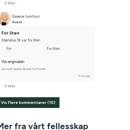
0 likes
Saana tunturi
Guest
For liten
Størrelse 18 var for liten
Fin
For liten
Vis originalen
Saltrekk Saddle Buddy Fairfield®
11 mo. ago
0 likes
Vis flere kommentarer (10)
Mer fra vårt fellesskap