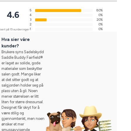
5
80%
4.6
4
0%
3
20%
2
0%
1
0%
sert på 15 vurderinger
Hva sier våre
kunder?
Brukere syns Sadelskydd
Saddle Buddy Fairfield®
er laget av solide, gode
materialer som beskytter
salen godt. Mange liker
at det sitter godt og at
salgjorden holder seg på
plass uten å gli. Noen
mener størrelsen er litt
liten for større dressursal.
Designet får skryt for å
være stilig og
gjennomtenkt, men noen
ønsker et mer
smussavvisende