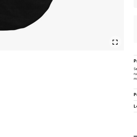
P
Sa
ru
me
P
L