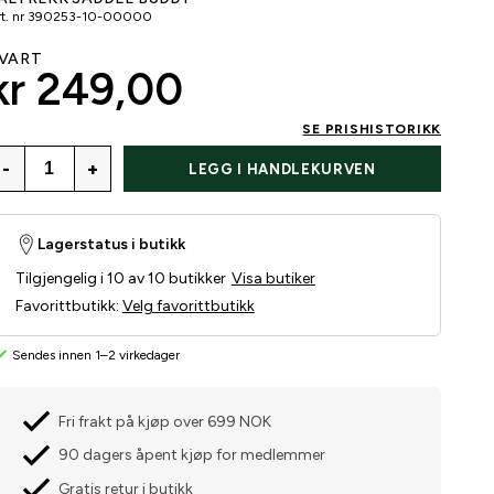
t. nr
390253-10-00000
VART
kr 249,00
SE PRISHISTORIKK
-
+
LEGG I HANDLEKURVEN
Lagerstatus i butikk
Tilgjengelig i 10 av 10 butikker
Visa butiker
Favorittbutikk
:
Velg favorittbutikk
Sendes innen 1–2 virkedager
Fri frakt på kjøp over 699 NOK
90 dagers åpent kjøp for medlemmer
Gratis retur i butikk