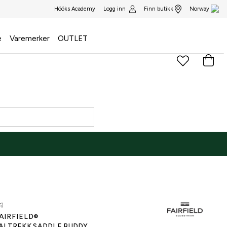
Logg inn
Finn butikk
Hööks Academy
Norway
e
Varemerker
OUTLET
5)
AIRFIELD®
ALTREKK SADDLE BUDDY