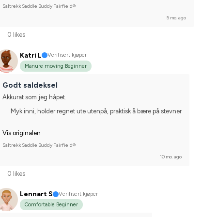
Saltrekk Saddle Buddy Fairfield®
5 mo. ago
0 likes
Katri L
Verifisert kjøper
Manure moving Beginner
Godt saldeksel
Akkurat som jeg håpet.
Myk inni, holder regnet ute utenpå, praktisk å bære på stevner
Vis originalen
Saltrekk Saddle Buddy Fairfield®
10 mo. ago
0 likes
Lennart S
Verifisert kjøper
Comfortable Beginner