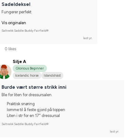
Sadeldeksel
Fungerer perfekt
Vis originalen
Saltrekk Saddle Buddy Fairfield®
last yr.
0 likes
Silje A
Glorious Beginner
Icelandic horse
Islandshäst
Burde vært større strikk inni
Ble for liten for dressursalen.
Praktisk snøring
lomme til å feste gjord på toppen
Liten i str for en 17" dressursal
Saltrekk Saddle Buddy Fairfield®
last yr.