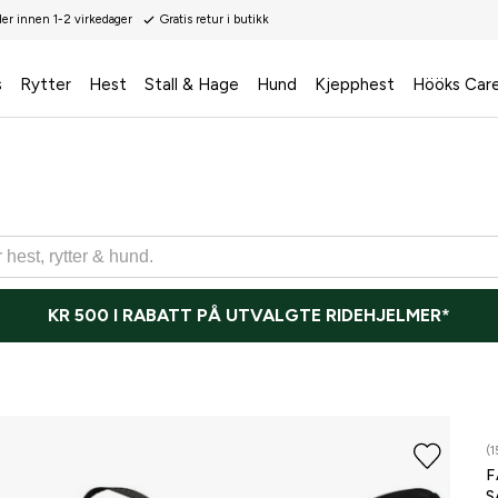
der innen 1-2 virkedager
Gratis retur i butikk
s
Rytter
Hest
Stall & Hage
Hund
Kjepphest
Hööks Car
KR 500 I RABATT PÅ UTVALGTE RIDEHJELMER*
(1
F
S