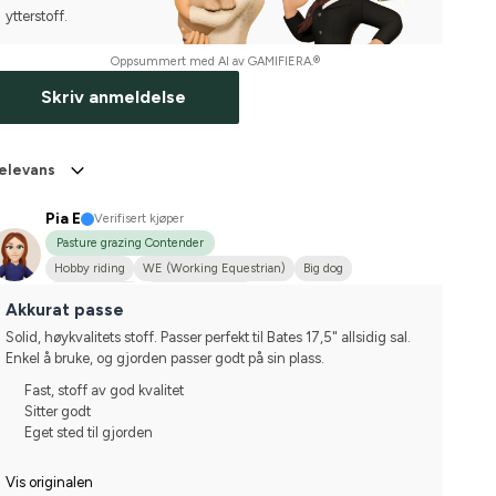
ytterstoff.
Oppsummert med AI av GAMIFIERA.®
Skriv anmeldelse
elevans
Pia E
Verifisert kjøper
Pasture grazing Contender
Hobby riding
WE (Working Equestrian)
Big dog
Finskt kallblod
I do not compete
Akkurat passe
Solid, høykvalitets stoff. Passer perfekt til Bates 17,5" allsidig sal. 
Enkel å bruke, og gjorden passer godt på sin plass.
Fast, stoff av god kvalitet
Sitter godt
Eget sted til gjorden
Vis originalen