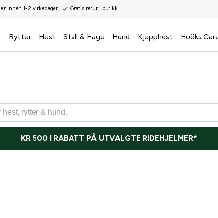
der innen 1-2 virkedager
Gratis retur i butikk
s
Rytter
Hest
Stall & Hage
Hund
Kjepphest
Hööks Car
KR 500 I RABATT PÅ UTVALGTE RIDEHJELMER*