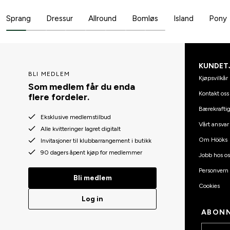
Sprang
Dressur
Allround
Bomløs
Island
Pony
KUNDET
BLI MEDLEM
Kjøpsvilkår
Som medlem får du enda
Kontakt oss
flere fordeler.
Bærekraftig
Eksklusive medlemstilbud
Vårt ansvar
Alle kvitteringer lagret digitalt
Om Hööks
Invitasjoner til klubbarrangement i butikk
90 dagers åpent kjøp for medlemmer
Jobb hos os
Personvern
Bli medlem
Cookies
Log in
ABONN