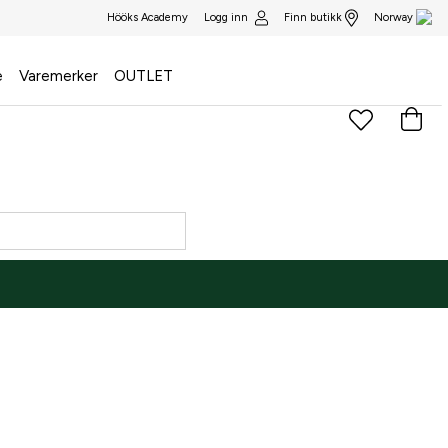
Logg inn
Finn butikk
Hööks Academy
Norway
e
Varemerker
OUTLET