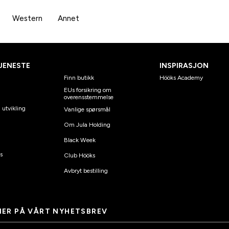
Western
Annet
JENESTE
INSPIRASJON
Finn butikk
Hööks Academy
EUs forsikring om
overensstemmelse
 utvikling
Vanlige spørsmål
Om Jula Holding
Black Week
s
Club Hööks
Avbryt bestilling
ER PÅ VÅRT NYHETSBREV