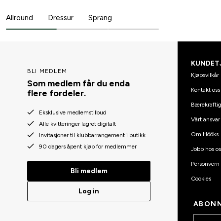
Allround
Dressur
Sprang
KUNDET
BLI MEDLEM
Kjøpsvilkår
Som medlem får du enda
Kontakt oss
flere fordeler.
Bærekraftig
Eksklusive medlemstilbud
Vårt ansvar
Alle kvitteringer lagret digitalt
Om Hööks
Invitasjoner til klubbarrangement i butikk
90 dagers åpent kjøp for medlemmer
Jobb hos os
Personvern
Bli medlem
Cookies
Log in
ABONN