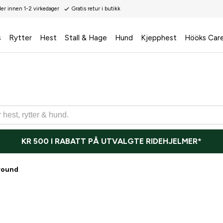
der innen 1-2 virkedager
Gratis retur i butikk
s
Rytter
Hest
Stall & Hage
Hund
Kjepphest
Hööks Car
KR 500 I RABATT PÅ UTVALGTE RIDEHJELMER*
round