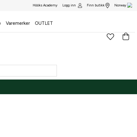
Logg inn
Finn butikk
Hööks Academy
Norway
e
Varemerker
OUTLET