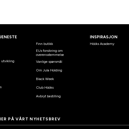
JENESTE
INSPIRASJON
Finn butikk
Hööks Academy
EUs forsikring om
overensstemmelse
 utvikling
Vanlige spørsmål
Om Jula Holding
Black Week
s
Club Hööks
Avbryt bestilling
ER PÅ VÅRT NYHETSBREV