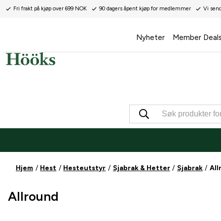
Fri frakt på kjøp over 699 NOK
90 dagers åpent kjøp for medlemmer
Vi sen
Nyheter
Member Deal
Hjem
Hest
Hesteutstyr
Sjabrak & Hetter
Sjabrak
All
Allround