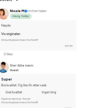
Nicole M
Verifisert kjøper
Hiking Trotter
Nøyde
Vis originalen
Allroundsjabrak Amara Fairfield®
last mo.
0 likes
Sier ikke navn
Guest
Super
Bra kvalitet. Og like fin etter vask.
God kvalitet
Ingen ting
Opplevd størrelse: Normal
Allroundsjabrak Amara Fairfield®