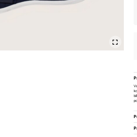
P
Va
ko
bå
po
P
P