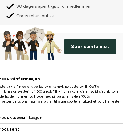
90 dagers åpent kjøp for medlemmer
Gratis retur i butikk
Spør samfunnet
roduktinformasjon
ttert skjerf med et ytre lag av silkemyk polyestertwill. Kraftig
mbinasjonsvattering i 300 g polyfill + 1 cm skum gir en solid sjabrak som
de holder formen og holder seg på plass. Innside i 100 %
lyesterfunksjonsmateriale bidrar til å transportere fuktighet bort fra hesten.
roduktspesifikasjon
rodusent