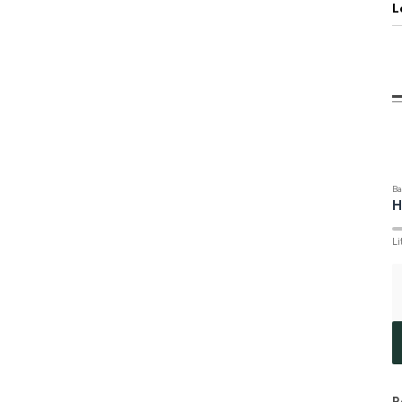
L
Ba
H
Li
R