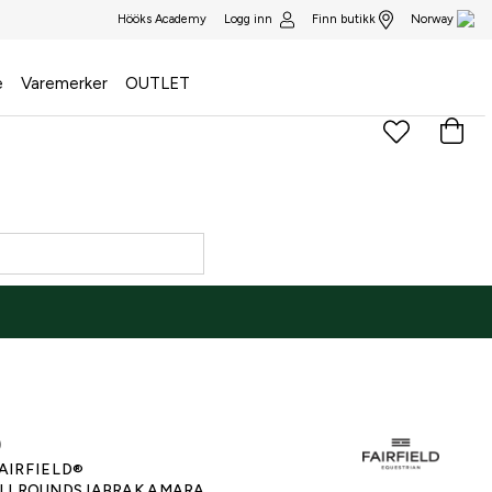
Logg inn
Finn butikk
Hööks Academy
Norway
e
Varemerker
OUTLET
)
AIRFIELD®
LLROUNDSJABRAK AMARA