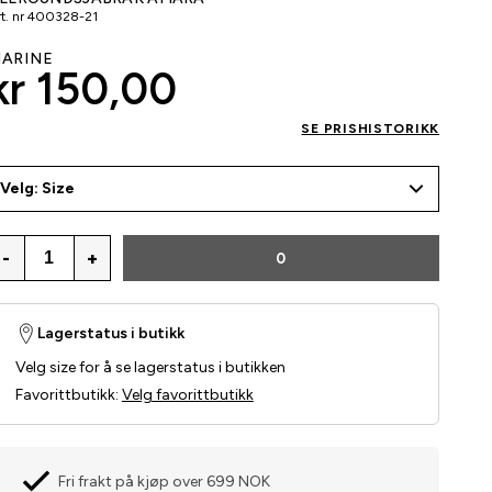
t. nr
400328-21
ARINE
kr 150,00
SE PRISHISTORIKK
Velg: Size
-
+
0
Lagerstatus i butikk
Velg size for å se lagerstatus i butikken
Favorittbutikk
:
Velg favorittbutikk
Fri frakt på kjøp over 699 NOK