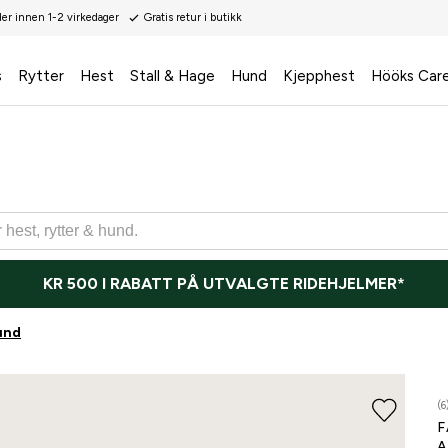
der innen 1-2 virkedager
Gratis retur i butikk
s
Rytter
Hest
Stall & Hage
Hund
Kjepphest
Hööks Car
KR 500 I RABATT PÅ UTVALGTE RIDEHJELMER*
und
(6
F
A