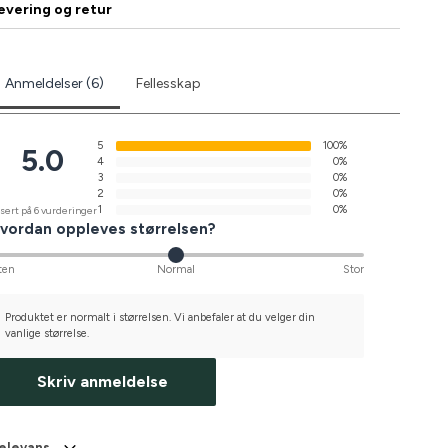
evering og retur
Anmeldelser (6)
Fellesskap
5
100%
5.0
4
0%
3
0%
2
0%
1
0%
sert på 6 vurderinger
vordan oppleves størrelsen?
ten
Normal
Stor
Produktet er normalt i størrelsen. Vi anbefaler at du velger din
vanlige størrelse.
Skriv anmeldelse
elevans