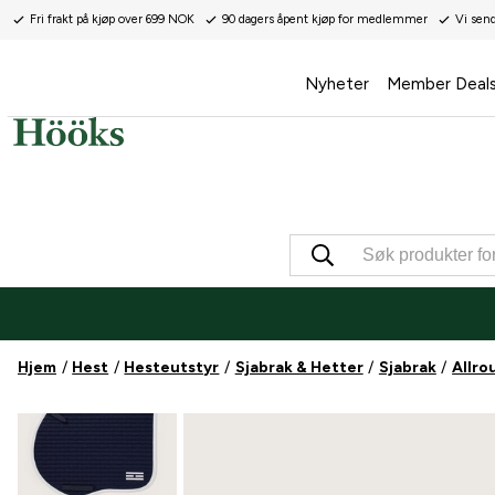
Fri frakt på kjøp over 699 NOK
90 dagers åpent kjøp for medlemmer
Vi sen
Nyheter
Member Deal
Hjem
Hest
Hesteutstyr
Sjabrak & Hetter
Sjabrak
Allro