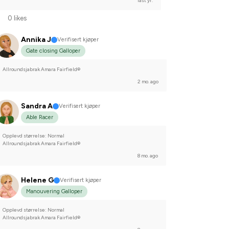
last yr.
0 likes
Annika J
Verifisert kjøper
Gate closing Galloper
Allroundsjabrak Amara Fairfield®
2 mo. ago
Sandra A
Verifisert kjøper
Able Racer
Opplevd størrelse: Normal
Allroundsjabrak Amara Fairfield®
8 mo. ago
Helene G
Verifisert kjøper
Manouvering Galloper
Opplevd størrelse: Normal
Allroundsjabrak Amara Fairfield®