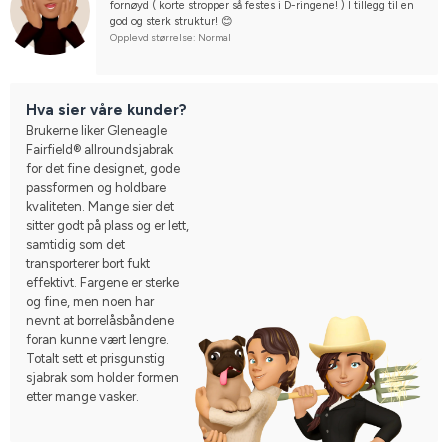
fornøyd ( korte stropper så festes i D-ringene! ) I tillegg til en 
god og sterk struktur! 😊
Opplevd størrelse: Normal
Hva sier våre kunder?
Brukerne liker Gleneagle
Fairfield® allroundsjabrak
for det fine designet, gode
passformen og holdbare
kvaliteten. Mange sier det
sitter godt på plass og er lett,
samtidig som det
transporterer bort fukt
effektivt. Fargene er sterke
og fine, men noen har
nevnt at borrelåsbåndene
foran kunne vært lengre.
Totalt sett et prisgunstig
sjabrak som holder formen
etter mange vasker.