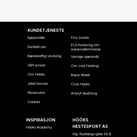
KUNDETJENESTE
Kjøpsvilkår
Finn butikk
EUs forsikring om
Kontakt oss
overensstemmelse
Bærekraftig utvikling
Vanlige spørsmål
Vårt ansvar
Om Jula Holding
Om Hööks
Black Week
Jobb hos oss
Club Hööks
Personvern
Avbryt bestilling
Cookies
INSPIRASJON
HÖÖKS
HESTESPORT AS
Hööks Academy
Ing. Rydbergs gate 56 B