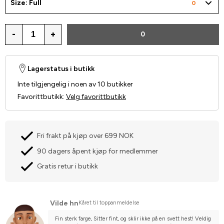
Size: Full
0
-
+
0
Lagerstatus i butikk
Inte tilgjengelig i noen av 10 butikker
Favorittbutikk
:
Velg favorittbutikk
Fri frakt på kjøp over 699 NOK
90 dagers åpent kjøp for medlemmer
Gratis retur i butikk
Vilde hn
Kåret til toppanmeldelse
Fin sterk farge, Sitter fint, og sklir ikke på en svett hest! Veldig 