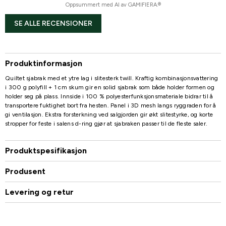
Oppsummert med AI av GAMIFIERA.®
SE ALLE RECENSIONER
Produktinformasjon
Quiltet sjabrak med et ytre lag i slitesterk twill. Kraftig kombinasjonsvattering
i 300 g polyfill + 1 cm skum gir en solid sjabrak som både holder formen og
holder seg på plass. Innside i 100 % polyesterfunksjonsmateriale bidrar til å
transportere fuktighet bort fra hesten. Panel i 3D mesh langs ryggraden for å
gi ventilasjon. Ekstra forsterkning ved salgjorden gir økt slitestyrke, og korte
stropper for feste i salens d-ring gjør at sjabraken passer til de fleste saler.
Produktspesifikasjon
Produsent
Levering og retur