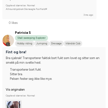
Opplevd størrelse: Normal
Allroundsjabrak Gleneagle Fairfield®
3 mo. ago
0 likes
Patricia S
Stall sweeping Explorer
Hobby riding
Jumping
Dressage
Irländsk Cob
I do not compete
Fint og bra!
Bra sjabrak! Transporterer faktisk bort fukt som lovet og sitter som en 
smekk på min svette hest.
Transporterer bort fukt.
Sitter bra.
Pelsen fester seg ikke like mye.
Vis originalen
Opplevd størrelse: Normal