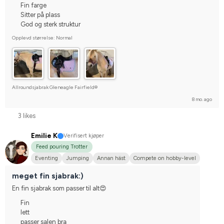
Fin farge
Sitter på plass
God og sterk struktur
Opplevd størrelse: Normal
Allroundsjabrak Gleneagle Fairfield®
8 mo. ago
3 likes
Emilie K
Verifisert kjøper
Feed pouring Trotter
Eventing
Jumping
Annan häst
Compete on hobby-level
meget fin sjabrak:)
En fin sjabrak som passer til alt😍
Fin
lett
passer salen bra