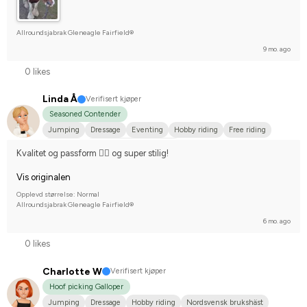
Allroundsjabrak Gleneagle Fairfield®
9 mo. ago
0 likes
Linda Å
Verifisert kjøper
Seasoned Contender
Jumping
Dressage
Eventing
Hobby riding
Free riding
Fjordhäst
Compete on hobby-level
Kvalitet og passform 👌🏼 og super stilig!
Vis originalen
Opplevd størrelse: Normal
Allroundsjabrak Gleneagle Fairfield®
6 mo. ago
0 likes
Charlotte W
Verifisert kjøper
Hoof picking Galloper
Jumping
Dressage
Hobby riding
Nordsvensk brukshäst