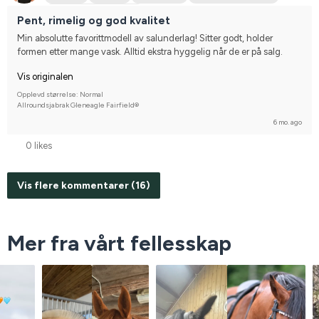
Compete on hobby-level
Pent, rimelig og god kvalitet
Min absolutte favorittmodell av salunderlag! Sitter godt, holder 
formen etter mange vask. Alltid ekstra hyggelig når de er på salg.
Vis originalen
Opplevd størrelse: Normal
Allroundsjabrak Gleneagle Fairfield®
6 mo. ago
0 likes
Vis flere kommentarer (16)
Mer fra vårt fellesskap