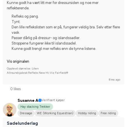
Kunne godt ha vært litt mer for dressursiden og noe mer 
reflekterende.
Refleks og pang.
Tynt.
Den lille reflekslisten som er på, fungerer veldig bra. Selv etter flere
vask.
Passer dårlig på dressur- og islandssadler.
Stroppene fungerer ikke til islandssadel.
Kunne godt trengt mer refleks enn de tynne listene.
Vis originalen
Opplevd størrelse: Liten
Allroundsjabrak Refleks New Hi-Viz Fairfield®
8 mo. ago
0 likes
Susanne A
Verifisert kjøper
Hay stacking Trekker
Dressage
WE (Working Equestrian)
Hobby riding
Free riding
Midsize dog
Tinker
Varmblodstravare
Compete on hobby-level
Sadelunderlag