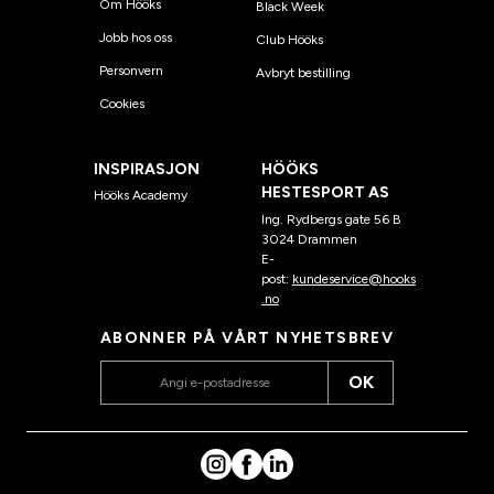
Om Hööks
Black Week
Jobb hos oss
Club Hööks
Personvern
Avbryt bestilling
Cookies
INSPIRASJON
HÖÖKS
HESTESPORT AS
Hööks Academy
Ing. Rydbergs gate 56 B
3024 Drammen
E-
post:
kundeservice@hooks
.no
ABONNER PÅ VÅRT NYHETSBREV
OK