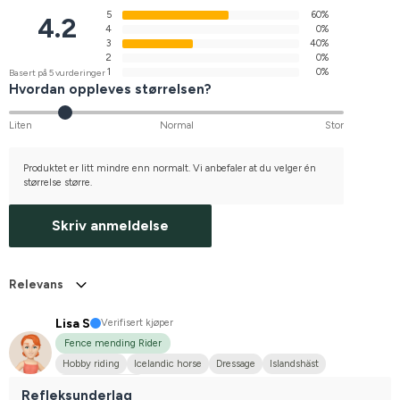
5
60%
4.2
4
0%
3
40%
2
0%
1
0%
Basert på 5 vurderinger
Hvordan oppleves størrelsen?
Liten
Normal
Stor
Produktet er litt mindre enn normalt. Vi anbefaler at du velger én
størrelse større.
Skriv anmeldelse
Relevans
Lisa S
Verifisert kjøper
Fence mending Rider
Hobby riding
Icelandic horse
Dressage
Islandshäst
I do not compete
Refleksunderlag