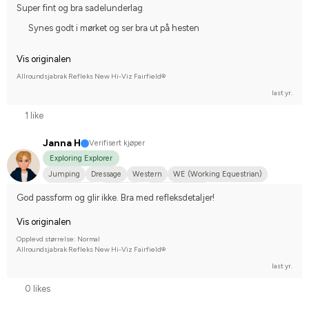
Super fint og bra sadelunderlag
Synes godt i mørket og ser bra ut på hesten
Vis originalen
Allroundsjabrak Refleks New Hi-Viz Fairfield®
last yr.
1 like
Janna H
Verifisert kjøper
Exploring Explorer
Jumping
Dressage
Western
WE (Working Equestrian)
Hobby riding
Small dog
Korsningsponny
God passform og glir ikke. Bra med refleksdetaljer!
Svenskt varmblod (SWB)
Varmblodstravare
I do not compete
Vis originalen
Opplevd størrelse: Normal
Allroundsjabrak Refleks New Hi-Viz Fairfield®
last yr.
0 likes