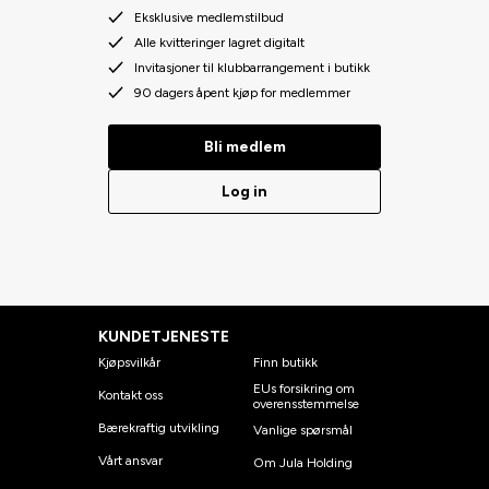
Eksklusive medlemstilbud
Alle kvitteringer lagret digitalt
Invitasjoner til klubbarrangement i butikk
90 dagers åpent kjøp for medlemmer
Bli medlem
Log in
KUNDETJENESTE
Kjøpsvilkår
Finn butikk
EUs forsikring om
Kontakt oss
overensstemmelse
Bærekraftig utvikling
Vanlige spørsmål
Vårt ansvar
Om Jula Holding