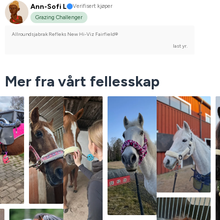
Ann-Sofi L
Verifisert kjøper
Grazing Challenger
Allroundsjabrak Refleks New Hi-Viz Fairfield®
last yr.
Mer fra vårt fellesskap