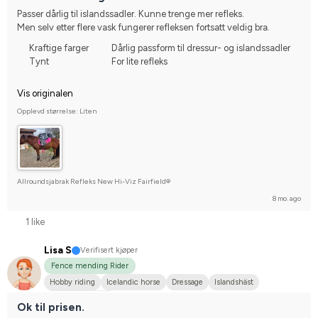
Passer dårlig til islandssadler. Kunne trenge mer refleks.
Men selv etter flere vask fungerer refleksen fortsatt veldig bra.
Kraftige farger
Dårlig passform til dressur- og islandssadler
Tynt
For lite refleks
Vis originalen
Opplevd størrelse: Liten
Allroundsjabrak Refleks New Hi-Viz Fairfield®
8 mo. ago
1 like
Lisa S
Verifisert kjøper
Fence mending Rider
Hobby riding
Icelandic horse
Dressage
Islandshäst
I do not compete
Ok til prisen.