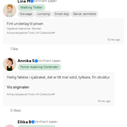
Line M
Verifisert kjøper
Walking Trotter
Dressage
Jumping
Small dog
Dansk varmblod
I do not compete
Fint underlag til prisen
Opplevd størrelse: Normal
Allroundsjabrak Tivoli JH Collection®
10 mo. ago
1 like
Annika S
Verifisert kjøper
Fence repairing Contender
Herlig følelse i sjabraket, det er litt mer solid, tykkere, fin struktur.
Vis originalen
Allroundsjabrak Tivoli JH Collection®
10 mo. ago
0 likes
Ellika B
Verifisert kjøper