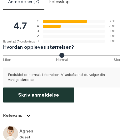
Anmeldelser (7)
Fellesskap
5
71%
4.7
4
29%
3
0%
2
0%
1
0%
Basert på 7 vurderinger
Hvordan oppleves størrelsen?
Liten
Normal
Stor
Produktet er normalt i størrelsen. Vi anbefaler at du velger din
vanlige størrelse.
Skriv anmeldelse
Relevans
Agnes
Guest