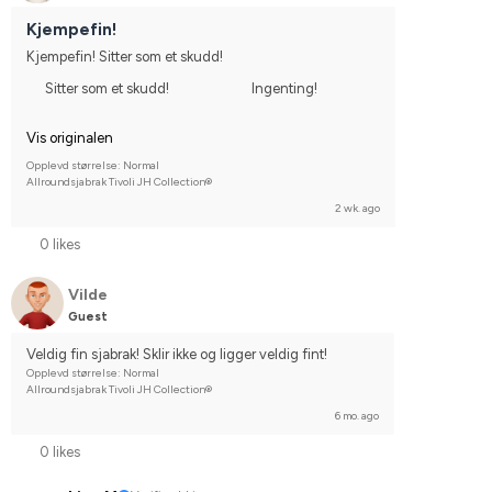
Kjempefin!
Kjempefin! Sitter som et skudd!
Sitter som et skudd!
Ingenting!
Vis originalen
Opplevd størrelse: Normal
Allroundsjabrak Tivoli JH Collection®
2 wk. ago
0 likes
Vilde
Guest
Veldig fin sjabrak! Sklir ikke og ligger veldig fint!
Opplevd størrelse: Normal
Allroundsjabrak Tivoli JH Collection®
6 mo. ago
0 likes