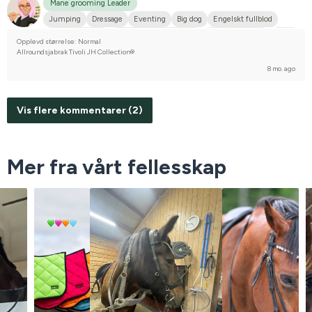
Mane grooming Leader
Jumping
Dressage
Eventing
Big dog
Engelskt fullblod
Dansk varmblod
Korsning med halvblod
Korsningsponny
P.R.E.
Opplevd størrelse: Normal
Svensk ridponny
Svenskt varmblod (SWB)
Allroundsjabrak Tivoli JH Collection®
Compete on hobby-level
8 mo. ago
Vis flere kommentarer (2)
Mer fra vårt fellesskap