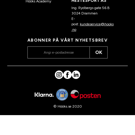
HESTESPORT AS
Hööks Academy
Ing. Rydbergs gate 56 B
3024 Drammen
E-
post:
kundeservice@hooks
.no
ABONNER PÅ VÅRT NYHETSBREV
OK
© Hööks.se 2020