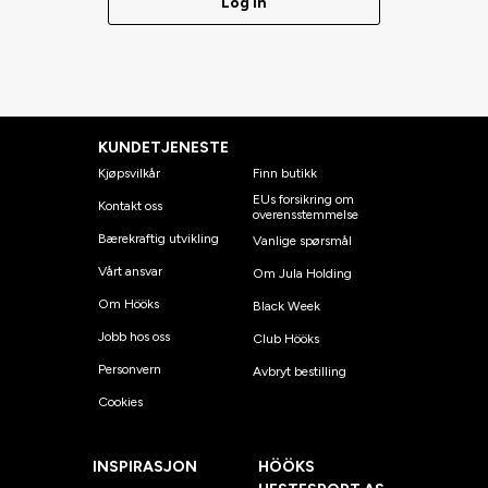
Log in
KUNDETJENESTE
Kjøpsvilkår
Finn butikk
EUs forsikring om
Kontakt oss
overensstemmelse
Bærekraftig utvikling
Vanlige spørsmål
Vårt ansvar
Om Jula Holding
Om Hööks
Black Week
Jobb hos oss
Club Hööks
Personvern
Avbryt bestilling
Cookies
INSPIRASJON
HÖÖKS