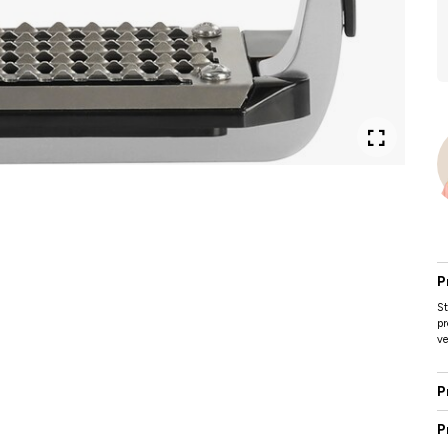
P
St
pr
ve
P
P