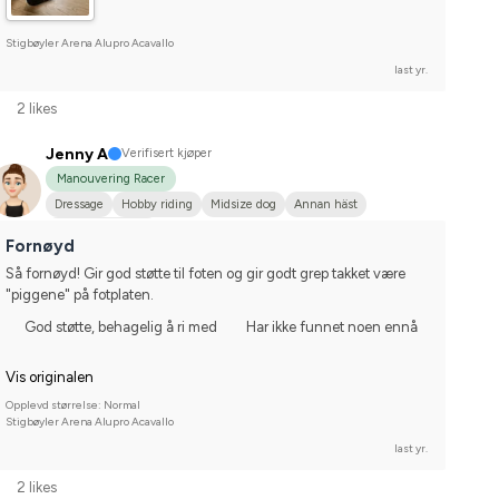
Stigbøyler Arena Alupro Acavallo
last yr.
2 likes
Jenny A
Verifisert kjøper
Manouvering Racer
Dressage
Hobby riding
Midsize dog
Annan häst
I do not compete
Fornøyd
Så fornøyd! Gir god støtte til foten og gir godt grep takket være 
"piggene" på fotplaten.
God støtte, behagelig å ri med
Har ikke funnet noen ennå
Vis originalen
Opplevd størrelse: Normal
Stigbøyler Arena Alupro Acavallo
last yr.
2 likes