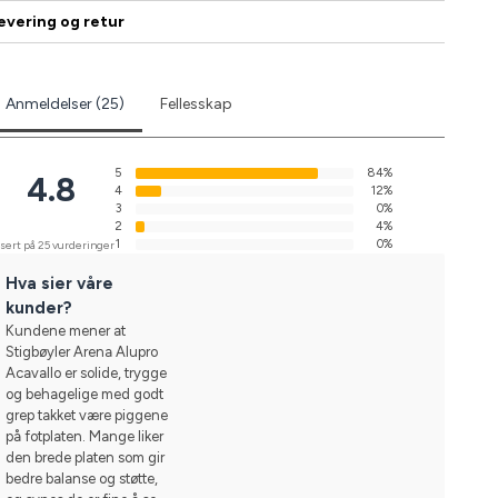
evering og retur
Anmeldelser (25)
Fellesskap
5
84%
4.8
4
12%
3
0%
2
4%
1
0%
sert på 25 vurderinger
Hva sier våre
kunder?
Kundene mener at
Stigbøyler Arena Alupro
Acavallo er solide, trygge
og behagelige med godt
grep takket være piggene
på fotplaten. Mange liker
den brede platen som gir
bedre balanse og støtte,