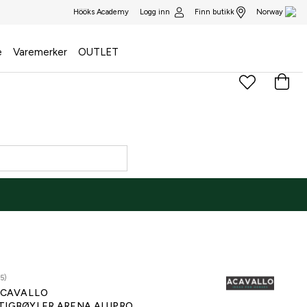
Logg inn
Finn butikk
Hööks Academy
Norway
e
Varemerker
OUTLET
5)
CAVALLO
TIGBØYLER ARENA ALUPRO