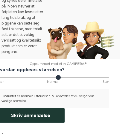
og synes de er fine å se
på. Noen nevner at
fotplaten kan løsne etter
lang tids bruk, og at
piggene kan sette seg
fast i skoene, men totalt
sett er det et veldig
verdsatt og kvalitetsrikt
produkt som er verdt
pengene.
Oppsummert med AI av GAMIFIERA.®
vordan oppleves størrelsen?
ten
Normal
Stor
Produktet er normalt i størrelsen. Vi anbefaler at du velger din
vanlige størrelse.
Skriv anmeldelse