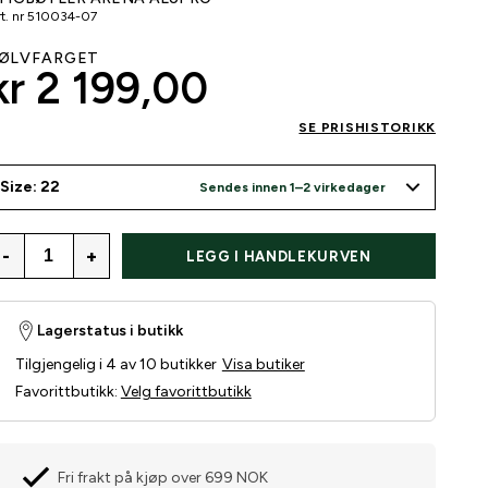
t. nr
510034-07
ØLVFARGET
kr 2 199,00
SE PRISHISTORIKK
Size: 22
Sendes innen 1–2 virkedager
-
+
LEGG I HANDLEKURVEN
Lagerstatus i butikk
Tilgjengelig i 4 av 10 butikker
Visa butiker
Favorittbutikk
:
Velg favorittbutikk
Fri frakt på kjøp over 699 NOK