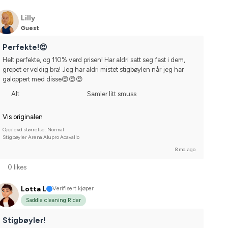
Lilly
Guest
Perfekte!😍
Helt perfekte, og 110% verd prisen! Har aldri satt seg fast i dem, 
grepet er veldig bra! Jeg har aldri mistet stigbøylen når jeg har 
galoppert med disse😍😍😍
Alt
Samler litt smuss
Vis originalen
Opplevd størrelse: Normal
Stigbøyler Arena Alupro Acavallo
8 mo. ago
0 likes
Lotta L
Verifisert kjøper
Saddle cleaning Rider
Stigbøyler!