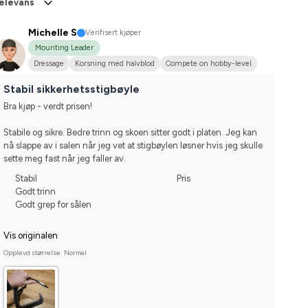
elevans
Michelle S
Verifisert kjøper
Mounting Leader
Dressage
Korsning med halvblod
Compete on hobby-level
Stabil sikkerhetsstigbøyle
Bra kjøp - verdt prisen! 
Stabile og sikre. Bedre trinn og skoen sitter godt i platen. Jeg kan 
nå slappe av i salen når jeg vet at stigbøylen løsner hvis jeg skulle 
sette meg fast når jeg faller av.
Stabil
Pris
Godt trinn
Godt grep for sålen
Vis originalen
Opplevd størrelse: Normal