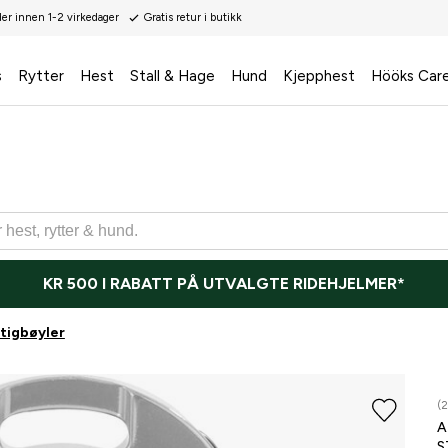
der innen 1-2 virkedager
Gratis retur i butikk
s
Rytter
Hest
Stall & Hage
Hund
Kjepphest
Hööks Car
KR 500 I RABATT PÅ UTVALGTE RIDEHJELMER*
tigbøyler
(2
A
S