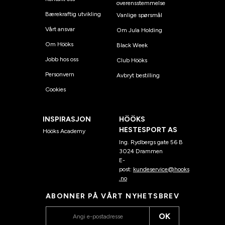
overensstemmelse
Bærekraftig utvikling
Vanlige spørsmål
Vårt ansvar
Om Jula Holding
Om Hööks
Black Week
Jobb hos oss
Club Hööks
Personvern
Avbryt bestilling
Cookies
INSPIRASJON
HÖÖKS
HESTESPORT AS
Hööks Academy
Ing. Rydbergs gate 56 B
3024 Drammen
E-
post:
kundeservice@hooks
.no
ABONNER PÅ VÅRT NYHETSBREV
OK