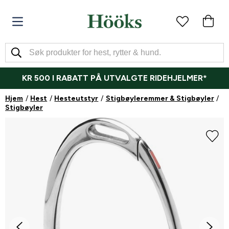
KR 500 I RABATT PÅ UTVALGTE RIDEHJELMER*
Hjem
Hest
Hesteutstyr
Stigbøyleremmer & Stigbøyler
Stigbøyler