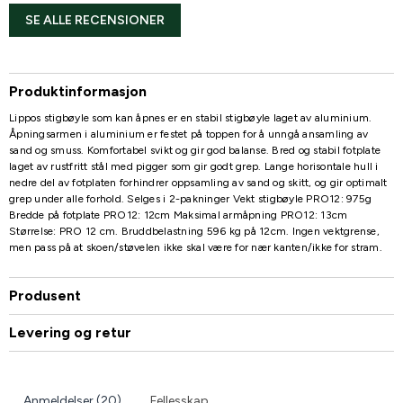
SE ALLE RECENSIONER
Produktinformasjon
Lippos stigbøyle som kan åpnes er en stabil stigbøyle laget av aluminium.
Åpningsarmen i aluminium er festet på toppen for å unngå ansamling av
sand og smuss. Komfortabel svikt og gir god balanse. Bred og stabil fotplate
laget av rustfritt stål med pigger som gir godt grep. Lange horisontale hull i
nedre del av fotplaten forhindrer oppsamling av sand og skitt, og gir optimalt
grep under alle forhold. Selges i 2-pakninger Vekt stigbøyle PRO12: 975g
Bredde på fotplate PRO12: 12cm Maksimal armåpning PRO12: 13cm
Størrelse: PRO 12 cm. Bruddbelastning 596 kg på 12cm. Ingen vektgrense,
men pass på at skoen/støvelen ikke skal være for nær kanten/ikke for stram.
Produsent
Levering og retur
Anmeldelser (20)
Fellesskap