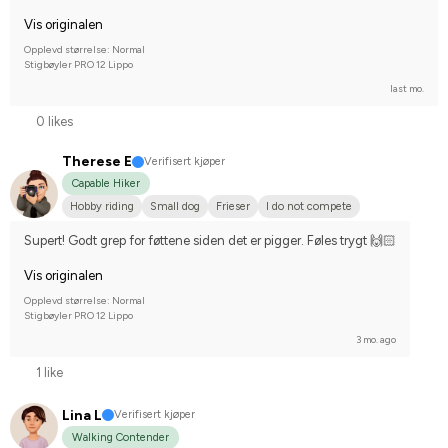
Vis originalen
Opplevd størrelse: Normal
Stigbøyler PRO 12 Lippo
last mo.
0 likes
Therese E
Verifisert kjøper
Capable Hiker
Hobby riding
Small dog
Frieser
I do not compete
Supert! Godt grep for føttene siden det er pigger. Føles trygt 🙌🏻
Vis originalen
Opplevd størrelse: Normal
Stigbøyler PRO 12 Lippo
3 mo. ago
1 like
Lina L
Verifisert kjøper
Walking Contender