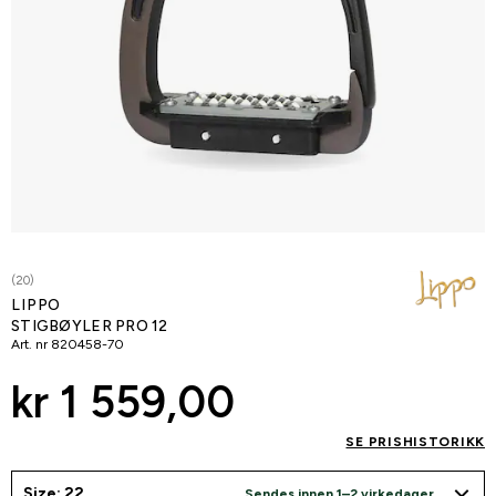
(20)
LIPPO
STIGBØYLER PRO 12
Art. nr
820458-70
kr 1 559,00
SE PRISHISTORIKK
Size: 22
Sendes innen 1–2 virkedager