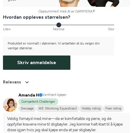
Oppsummert med AI av GAMIFIERA.®
Hvordan oppleves størrelsen?
Liten
Normal
Stor
Produktet er normalt i størrelsen. Vi anbefaler at du velger din
vanlige størrelse.
Skriv anmeldelse
Relevans
Amanda H
Verifisert kjøper
Competent Challenger
Dressage
WE (Working Equestrian)
Hobby riding
Free riding
Small dog
Shetlandsponny
Dansk varmblod
Veldig fornøyd med mine—de er komfortable og pene, og de 
Compete on hobby-level
oppfyller kravene mine til stigbøyler. Jeg kommer helt klart til å kjøpe 
disse igjen hvis jeg skal kjøpe enda et par stigbøyler.