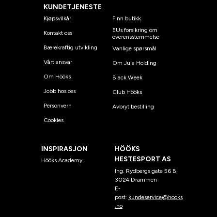
KUNDETJENESTE
Kjøpsvilkår
Finn butikk
EUs forsikring om
Kontakt oss
overensstemmelse
Bærekraftig utvikling
Vanlige spørsmål
Vårt ansvar
Om Jula Holding
Om Hööks
Black Week
Jobb hos oss
Club Hööks
Personvern
Avbryt bestilling
Cookies
INSPIRASJON
HÖÖKS
HESTESPORT AS
Hööks Academy
Ing. Rydbergs gate 56 B
3024 Drammen
E-
post:
kundeservice@hooks
.no