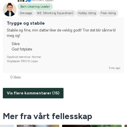
Eva J
Verifisert kjøper
Barn cleaning Leader
Dressage
WE (Working Equestrian)
Hobby riding
Free riding
Midsize dog
Engelskt fullblod
Welshponny
Shetlandsponny
Trygge og stabile
I do not compete
Stabile og fine, min datter liker de veldig godt! Tror det blir sånne til 
meg og!
Sikre
God fotplate
Opplevd størrelse: Normal
Stigbøyler PRO 12 Lippo
5 mo. ago
0 likes
Vis flere kommentarer (15)
Mer fra vårt fellesskap