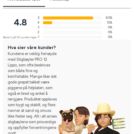
5
85%
4.8
4
15%
3
0%
2
0%
1
0%
Basert på 20 vurderinger
Hva sier våre kunder?
Kundene er veldig fornøyde
med Stigbøyler PRO 12
Lippo, som ofte beskrives
som både fine og
komfortable. Mange liker det
gode grepet takket være
piggene på fotplaten, som
også er bred og enkel å
rengjøre. Produktet oppleves
som trygt og stabilt, og flere
nevner at sand og smuss
ikke fester seg. Alt i alt anses
stigbøylene som prisverdige
og oppfyller forventningene
godt.