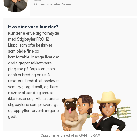
Opplevd størrelse: Normal
Hva sier våre kunder?
Kundene er veldig fornøyde
med Stigbøyler PRO 12
Lippo, som ofte beskrives
som både fine og
komfortable. Mange liker det
gode grepet takket være
piggene på fotplaten, som
også er bred og enkel å
rengjøre. Produktet oppleves
som trygt og stabilt, og flere
nevner at sand og smuss
ikke fester seg. Alt i alt anses
stigbøylene som prisverdige
og oppfyller forventningene
godt.
Oppsummert med AI av GAMIFIERA.®