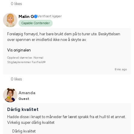
0 likes
Malin G
Verifisert kjøper
Capable Contender
Foreløpig fornøyd, har bare brukt dem på to turer ute. Beskyttelsen 
over spennen er imidlertid ikke noe å skryte av.
Vis originalen
Opplevd størrelse: Normal
Stigbøyleremmer Fairfield®
8 mo. ago
0 likes
Amanda
Guest
Dårlig kvalitet
Hadde disse i knapt to måneder før læret sprakk fra et hull til et annet. 
Virkelig super dårlig kvalitet
Dårlig kvalitet