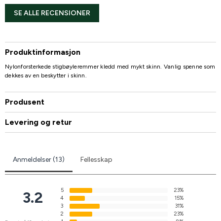
SE ALLE RECENSIONER
Produktinformasjon
Nylonforsterkede stigbøyleremmer kledd med mykt skinn. Vanlig spenne som
dekkes av en beskytter i skinn.
Produsent
Levering og retur
Anmeldelser (13)
Fellesskap
5
23%
3.2
4
15%
3
31%
2
23%