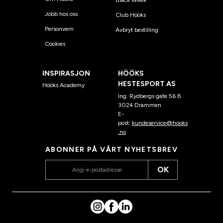
Black Week
Jobb hos oss
Club Hööks
Personvern
Avbryt bestilling
Cookies
INSPIRASJON
HÖÖKS
HESTESPORT AS
Hööks Academy
Ing. Rydbergs gate 56 B
3024 Drammen
E-
post:
kundeservice@hooks
.no
ABONNER PÅ VÅRT NYHETSBREV
OK