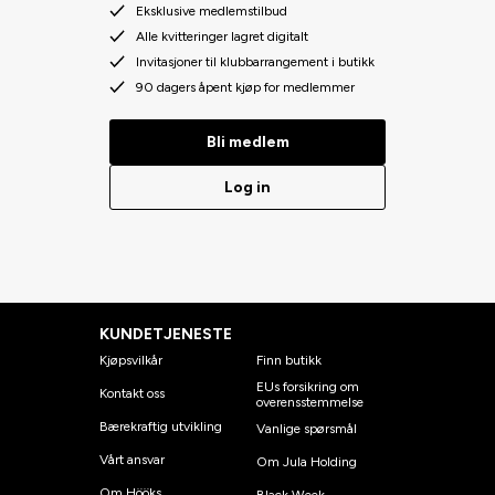
Eksklusive medlemstilbud
Alle kvitteringer lagret digitalt
Invitasjoner til klubbarrangement i butikk
90 dagers åpent kjøp for medlemmer
Bli medlem
Log in
KUNDETJENESTE
Kjøpsvilkår
Finn butikk
EUs forsikring om
Kontakt oss
overensstemmelse
Bærekraftig utvikling
Vanlige spørsmål
Vårt ansvar
Om Jula Holding
Om Hööks