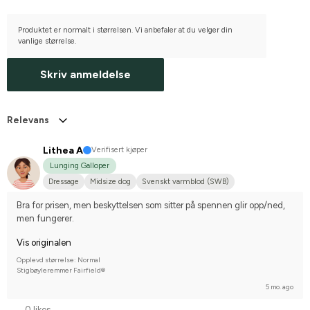
Produktet er normalt i størrelsen. Vi anbefaler at du velger din
vanlige størrelse.
Skriv anmeldelse
Relevans
Lithea A
Verifisert kjøper
Lunging Galloper
Dressage
Midsize dog
Svenskt varmblod (SWB)
Bra for prisen, men beskyttelsen som sitter på spennen glir opp/ned, 
men fungerer.
Vis originalen
Opplevd størrelse: Normal
Stigbøyleremmer Fairfield®
5 mo. ago
0 likes