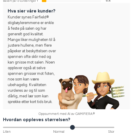
1
8%
Basert på 13 vurderinger
Hva sier våre kunder?
Kunder synes Fairfield®
stigbøyleremmene er enkle
å feste på salen og har
generelt god kvalitet.
Mange liker muligheten til å
justere hullene, men flere
påpeker at beskyttelsen over
spennen ofte sklir ned og
kan gnisse mot salen. Noen
opplever også at selve
spennen gnisser mot foten,
noe som kan være
ubehagelig. Kvaliteten
vurderes av og til som
dårlig, med lær som kan
sprekke etter kort tids bruk.
Oppsummert med AI av GAMIFIERA.®
Hvordan oppleves størrelsen?
Liten
Normal
Stor