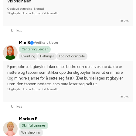
Vis originalen
Opplevd størrelse: Normal
Stigbøyler Arena Alupro Kid Acavallo
last yr.
0 likes
Mie B
Verifisert kjøper
Cantering Leader
Eventing
Haflinger
I do not compete
Kjempefine stigbøyler. Liker disse bedre enn de til voksne da de er 
nettere og tappen som stikker opp der stigbøylen løser ut er mindre 
(og mindre sjanse for å sette seg fast). (Det burde lages stigbøyler 
uten den tappen nederst, som bare løser seg helt ut.
Stigbøyler Arena Alupro Kid Acavallo
last yr.
0 likes
Markus E
Skillful Learner
Welshponny