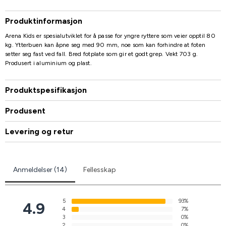
Produktinformasjon
Arena Kids er spesialutviklet for å passe for yngre ryttere som veier opptil 80
kg. Ytterbuen kan åpne seg med 90 mm, noe som kan forhindre at foten
setter seg fast ved fall. Bred fotplate som gir et godt grep. Vekt 703 g.
Produsert i aluminium og plast.
Produktspesifikasjon
Produsent
Levering og retur
Anmeldelser (14)
Fellesskap
5
93%
4.9
4
7%
3
0%
2
0%