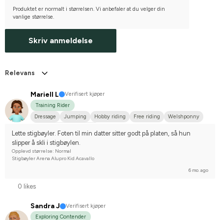
Produktet er normalt i størrelsen. Vi anbefaler at du velger din
vanlige størrelse.
Skriv anmeldelse
Relevans
Mariell L
Verifisert kjøper
Training Rider
Dressage
Jumping
Hobby riding
Free riding
Welshponny
Compete on hobby-level
Lette stigbøyler. Foten til min datter sitter godt på platen, så hun 
slipper å skli i stigbøylen.
Opplevd størrelse: Normal
Stigbøyler Arena Alupro Kid Acavallo
6 mo. ago
0 likes
Sandra J
Verifisert kjøper
Exploring Contender