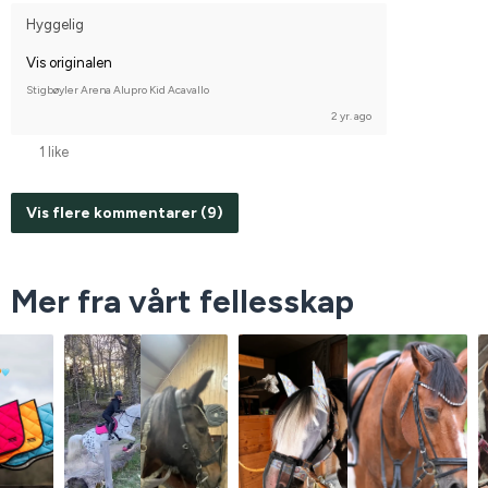
Hyggelig
Vis originalen
Stigbøyler Arena Alupro Kid Acavallo
2 yr. ago
1 like
Vis flere kommentarer (9)
Mer fra vårt fellesskap