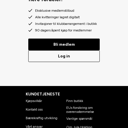
Eksklusive medlemstilbud
Alle kvitteringer lagret digitalt
Invitasjoner til klubbarrangement i butikk
90 dagers åpent kjøp for medlemmer
Bli medlem
Log in
KUNDETJENESTE
Kjøpsvilkår
Finn butikk
EUs forsikring om
Kontakt oss
overensstemmelse
Bærekraftig utvikling
Vanlige spørsmål
Vårt ansvar
Om Jula Holding