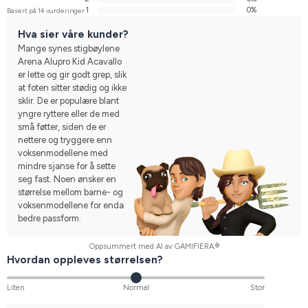
1
0%
Basert på 14 vurderinger
Hva sier våre kunder?
Mange synes stigbøylene
Arena Alupro Kid Acavallo
er lette og gir godt grep, slik
at foten sitter stødig og ikke
sklir. De er populære blant
yngre ryttere eller de med
små føtter, siden de er
nettere og tryggere enn
voksenmodellene med
mindre sjanse for å sette
seg fast. Noen ønsker en
størrelse mellom barne- og
voksenmodellene for enda
bedre passform.
Oppsummert med AI av GAMIFIERA.®
Hvordan oppleves størrelsen?
Liten
Normal
Stor