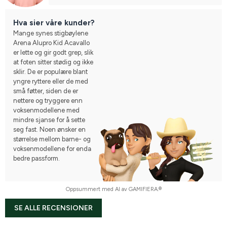
Hva sier våre kunder?
Mange synes stigbøylene
Arena Alupro Kid Acavallo
er lette og gir godt grep, slik
at foten sitter stødig og ikke
sklir. De er populære blant
yngre ryttere eller de med
små føtter, siden de er
nettere og tryggere enn
voksenmodellene med
mindre sjanse for å sette
seg fast. Noen ønsker en
størrelse mellom barne- og
voksenmodellene for enda
bedre passform.
Oppsummert med AI av GAMIFIERA.®
SE ALLE RECENSIONER