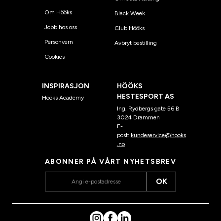
Om Hööks
Black Week
Jobb hos oss
Club Hööks
Personvern
Avbryt bestilling
Cookies
INSPIRASJON
HÖÖKS
HESTESPORT AS
Hööks Academy
Ing. Rydbergs gate 56 B
3024 Drammen
E-
post:
kundeservice@hooks
.no
ABONNER PÅ VÅRT NYHETSBREV
OK