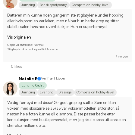
Jumping
Dansk sportponny
Compete on hobby-level
Datteren min kunne noen ganger miste stigbøylene under hopping 
eller hvis ponnien var leken, men nå har hun bedre grep og sitter 
stabilt i salen hvis noe uventet skjer. Hun er superfornøyd!
Vis originalen
Opplevd størrelse: Normal
Stigbøyler Arena Alupro Kid Acavallo
7 mo. ago
0 likes
Natalie E
Verifisert kjøper
Lunging Cadet
Jumping
Eventing
Dressage
Compete on hobby-level
Veldig fornøyd med disse! Gir godt grep og støtte. Som en liten 
voksen med skostørrelse 35/36 var voksenmodellen altfor stor, så 
nesten hele foten kunne gli gjennom. Disse passer bedre etter 
konsultasjon med butikkpersonalet, men jeg skulle absolutt ønske en 
størrelse mellom de to.