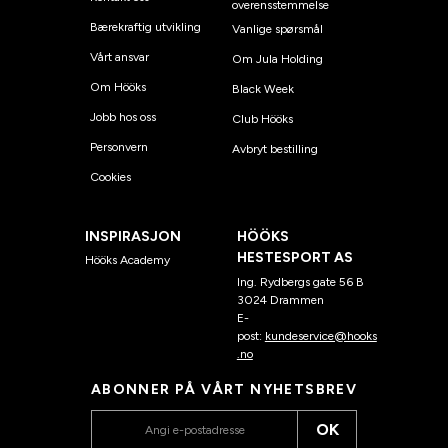
overensstemmelse
Bærekraftig utvikling
Vanlige spørsmål
Vårt ansvar
Om Jula Holding
Om Hööks
Black Week
Jobb hos oss
Club Hööks
Personvern
Avbryt bestilling
Cookies
INSPIRASJON
HÖÖKS
HESTESPORT AS
Hööks Academy
Ing. Rydbergs gate 56 B
3024 Drammen
E-
post:
kundeservice@hooks
.no
ABONNER PÅ VÅRT NYHETSBREV
OK