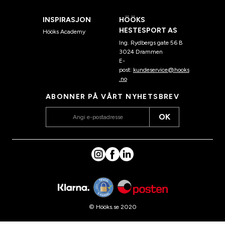
INSPIRASJON
HÖÖKS
HESTESPORT AS
Hööks Academy
Ing. Rydbergs gate 56 B
3024 Drammen
E-
post:
kundeservice@hooks
.no
ABONNER PÅ VÅRT NYHETSBREV
OK
© Hööks.se 2020