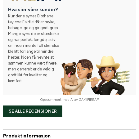
Hva sier våre kunder?
Kundene synes Biothane
tøylene Fairfield® er myke,
behagelige og gir godt grep.
Mange syns de er slitesterke
og har perfekt lengde, selv
om noen mente full størrelse
ble litt for lange til mindre
hester. Noen få nevnte at
sømmen kunne vært finere,
men generelt er de veldig
godt likt for kvalitet og
komfort.
Oppsummert med AI av GAMIFIERA.®
SE ALLE RECENSIONER
Produktinformasjon