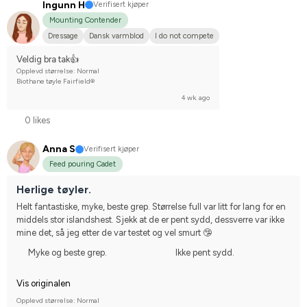
Ingunn H
Verifisert kjøper
Mounting Contender
Dressage
Dansk varmblod
I do not compete
Veldig bra tak👍
Opplevd størrelse: Normal
Biothane tøyle Fairfield®
4 wk. ago
0 likes
Anna S
Verifisert kjøper
Feed pouring Cadet
Herlige tøyler.
Helt fantastiske, myke, beste grep. Størrelse full var litt for lang for en 
middels stor islandshest. Sjekk at de er pent sydd, dessverre var ikke 
mine det, så jeg etter de var testet og vel smurt 🤥
Myke og beste grep.
Ikke pent sydd.
Vis originalen
Opplevd størrelse: Normal