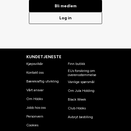
Bli medlem
Log in
KUNDETJENESTE
Kjøpsvilkår
Finn butikk
EUs forsikring om
Kontakt oss
overensstemmelse
Bærekraftig utvikling
Vanlige spørsmål
Vårt ansvar
Om Jula Holding
Om Hööks
Black Week
Jobb hos oss
Club Hööks
Personvern
Avbryt bestilling
Cookies