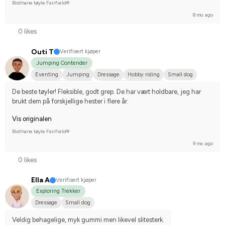
Biothane tøyle Fairfield®
8 mo. ago
0 likes
Outi T
Verifisert kjøper
Jumping Contender
Eventing
Jumping
Dressage
Hobby riding
Small dog
Finskt varmblod (FWB)
Compete on hobby-level
De beste tøyler! Fleksible, godt grep. De har vært holdbare, jeg har 
brukt dem på forskjellige hester i flere år.
Vis originalen
Biothane tøyle Fairfield®
9 mo. ago
0 likes
Ella A
Verifisert kjøper
Exploring Trekker
Dressage
Small dog
Veldig behagelige, myk gummi men likevel slitesterk.