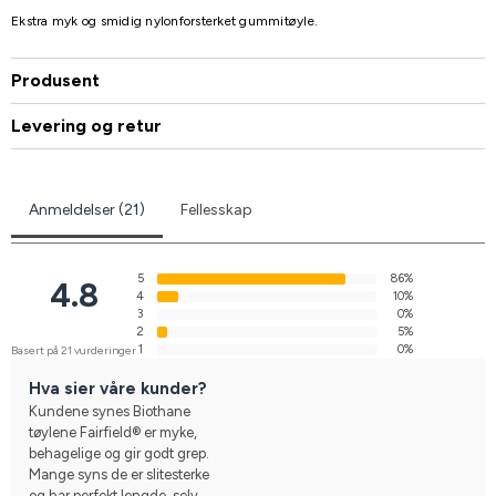
Ekstra myk og smidig nylonforsterket gummitøyle.
Produsent
Levering og retur
Anmeldelser (21)
Fellesskap
5
86%
4.8
4
10%
3
0%
2
5%
1
0%
Basert på 21 vurderinger
Hva sier våre kunder?
Kundene synes Biothane
tøylene Fairfield® er myke,
behagelige og gir godt grep.
Mange syns de er slitesterke
og har perfekt lengde, selv