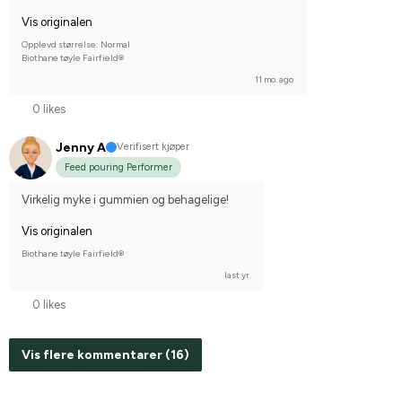
Vis originalen
Opplevd størrelse: Normal
Biothane tøyle Fairfield®
11 mo. ago
0 likes
Jenny A
Verifisert kjøper
Feed pouring Performer
Virkelig myke i gummien og behagelige!
Vis originalen
Biothane tøyle Fairfield®
last yr.
0 likes
Vis flere kommentarer (16)