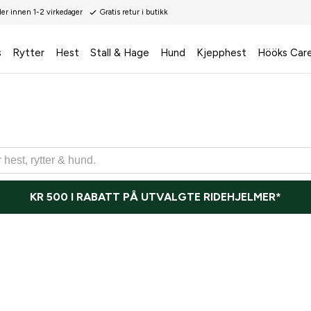
der innen 1-2 virkedager
Gratis retur i butikk
s
Rytter
Hest
Stall & Hage
Hund
Kjepphest
Hööks Car
KR 500 I RABATT PÅ UTVALGTE RIDEHJELMER*