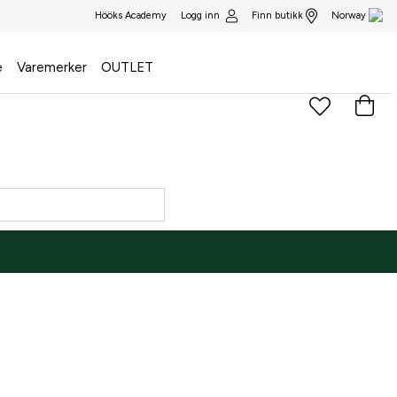
Logg inn
Finn butikk
Hööks Academy
Norway
e
Varemerker
OUTLET