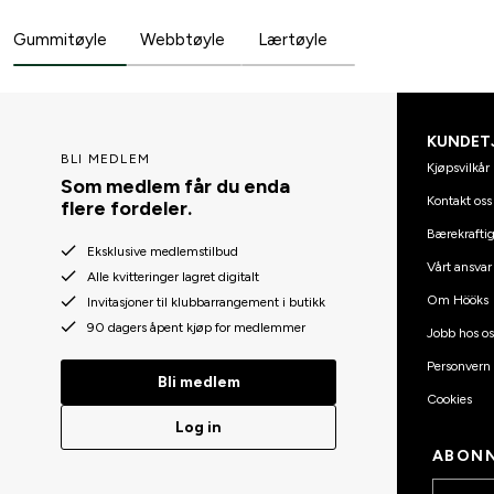
Gummitøyle
Webbtøyle
Lærtøyle
KUNDET
BLI MEDLEM
Kjøpsvilkår
Som medlem får du enda
Kontakt oss
flere fordeler.
Bærekraftig
Eksklusive medlemstilbud
Vårt ansvar
Alle kvitteringer lagret digitalt
Om Hööks
Invitasjoner til klubbarrangement i butikk
90 dagers åpent kjøp for medlemmer
Jobb hos os
Personvern
Bli medlem
Cookies
Log in
ABONN