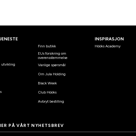
JENESTE
INSPIRASJON
Finn butikk
Hööks Academy
EUs forsikring om
overensstemmelse
 utvikling
Vanlige spørsmål
Om Jula Holding
Black Week
s
Club Hööks
Avbryt bestilling
ER PÅ VÅRT NYHETSBREV