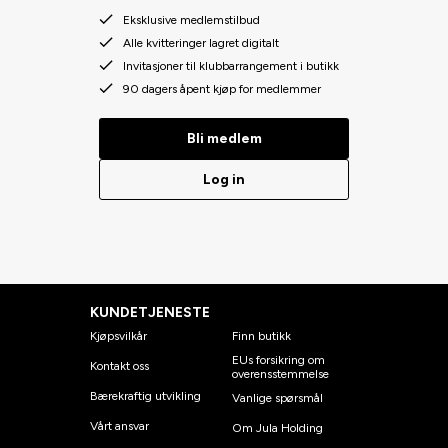
Eksklusive medlemstilbud
Alle kvitteringer lagret digitalt
Invitasjoner til klubbarrangement i butikk
90 dagers åpent kjøp for medlemmer
Bli medlem
Log in
KUNDETJENESTE
Kjøpsvilkår
Finn butikk
EUs forsikring om
Kontakt oss
overensstemmelse
Bærekraftig utvikling
Vanlige spørsmål
Vårt ansvar
Om Jula Holding