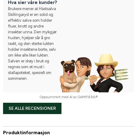
Hva sier våre kunder?
Brukere mener at Hästsalva
Skillingaryd er en solid og
effektiv salve som holder
fluer, knott og andre
insekter unna. Den mykgjør
huden, hjelper sår å gro
raskt, og den sterke lukten
holder insektene borte, selv
om ikke alle liker lukten.
Salven er drøy i bruk og
regnes som et must i
stallapoteket, spesielt om
sommeren.
Oppsummert med AI av GAMIFIERA.®
SE ALLE RECENSIONER
Produktinformasjon