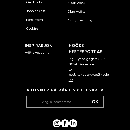
Om Hööks
Black Week
Jobb hos oss
Club Hööks
Personvern
Avbryt bestilling
Cookies
INSPIRASJON
HÖÖKS
HESTESPORT AS
Hööks Academy
Ing. Rydbergs gate 56 B
3024 Drammen
E-
post:
kundeservice@hooks
.no
ABONNER PÅ VÅRT NYHETSBREV
OK