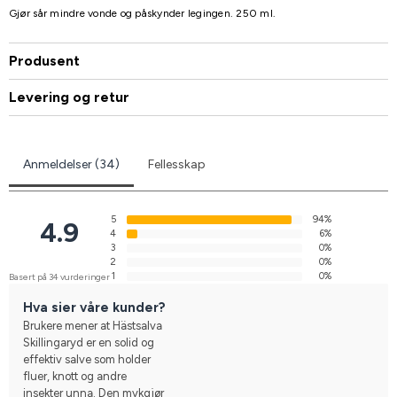
Gjør sår mindre vonde og påskynder legingen. 250 ml.
Produsent
Levering og retur
Anmeldelser (34)
Fellesskap
5
94%
4.9
4
6%
3
0%
2
0%
1
0%
Basert på 34 vurderinger
Hva sier våre kunder?
Brukere mener at Hästsalva
Skillingaryd er en solid og
effektiv salve som holder
fluer, knott og andre
insekter unna. Den mykgjør