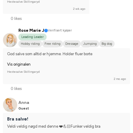
Hestesalve Skillingaryd
2 wk. ago
0 likes
Rose Marie J
Verifisert kjøper
Leading Leader
Hobby riding
Free riding
Dressage
Jumping
Big dog
Svenskt varmblod (SWB)
Varmblodstravare
God salve som alltid er hjemme. Holder fluer borte
Compete on hobby-level
Vis originalen
Hestesalve Skillingaryd
2 mo. ago
0 likes
Anna
Guest
Bra salve!
Veldi veldig nøgd med denne ❤️💪🏻Funker veldig bra