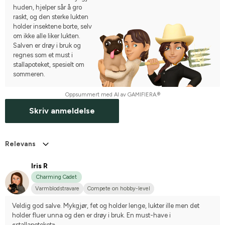
huden, hjelper sår å gro
raskt, og den sterke lukten
holder insektene borte, selv
om ikke alle liker lukten.
Salven er drøy i bruk og
regnes som et must i
stallapoteket, spesielt om
sommeren.
Oppsummert med AI av GAMIFIERA.®
Skriv anmeldelse
Relevans
Iris R
Charming Cadet
Varmblodstravare
Compete on hobby-level
Veldig god salve. Mykgjør, fet og holder lenge, lukter ille men det 
holder fluer unna og den er drøy i bruk. En must-have i 
«stallapoteket».