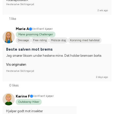
Hestesalve Skillingaryd
2 wk. ago
1 like
Marie A
Verifisert kjøper
Mane grooming Challenger
Dressage
Free riding
Midsize dog
Korsning med halvblod
Shetlandsponny
I do not compete
Beste salven mot brems
Jeg smører liksom under hestene mine. Det holder bremsen borte.
Vis originalen
Hestesalve Skillingaryd
2 days ago
0 likes
Karine F
Verifisert kjøper
Outdoorsy Hiker
Hjelper godt mot insekter