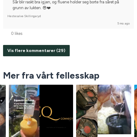
Sår blir raskt bra igjen, og fluene holder seg borte fra såret på
grunn av lukten. 😎❤️
Hestesalve Skillingaryd
5 mo. ago
0 likes
Vis flere kommentarer (29)
Mer fra vårt fellesskap