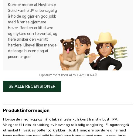
Kunder mener at Hovbørste
Solid Fairfield® er behagelig
å holde og gjør en god jobb
med å rense gjørmete
hover. Børsten er litt større
og mykere enn forventet, og
flere ønsker den var litt
hardere. Likevel liker mange
de lange bustene og at
prisen er god.
Oppsummert med AI av GAMIFIERA.®
SE ALLE RECENSIONER
Produktinformasjon
Hovbørste med rygg og håndtak i slitesterkt lakkert tre, stiv bust i PP.
Velegnet til f.eks. skrubbing av høver og skikkelig rengjøring. Fungerer også
utmerket til vask av bøtter og krybber. Husk å rengjøre børstene dine med
jevne mellomrom med mild hestesjampo blandet med vann. La dem tørke