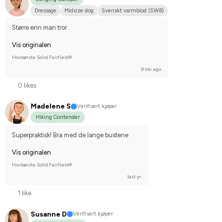
Dressage
Midsize dog
Svenskt varmblod (SWB)
Større enn man tror.
Vis originalen
Hovbørste Solid Fairfield®
8 mo. ago
0 likes
Madelene S
Verifisert kjøper
Hiking Contender
Superpraktisk! Bra med de lange bustene
Vis originalen
Hovbørste Solid Fairfield®
last yr.
1 like
Susanne D
Verifisert kjøper