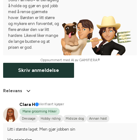
å holde og gjør en god jobb
med å rense gjørmete
hover. Børsten er litt større
og mykere enn forventet, og
flere ønsker den var litt
hardere. Likevel liker mange
de lange bustene og at
prisen er god.
Oppsummert med AI av GAMIFIERA.®
Skriv anmeldelse
Relevans
Clara H
Verifisert kjøper
Mane grooming Hiker
Dressage
Hobby riding
Midsize dog
Annan häst
I do not compete
Litt i største laget. Men gjør jobben sin