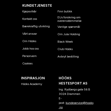
KUNDETJENESTE
Kjøpsvilkår
Finn butikk
EUs forsikring om
Kontakt oss
overensstemmelse
Bærekraftig utvikling
Vanlige spørsmål
Vårt ansvar
Om Jula Holding
Om Hööks
Black Week
Jobb hos oss
Club Hööks
Personvern
Avbryt bestilling
Cookies
INSPIRASJON
HÖÖKS
HESTESPORT AS
Hööks Academy
Ing. Rydbergs gate 56 B
3024 Drammen
E-
post:
kundeservice@hooks
.no