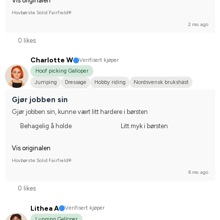
Vis originalen
Hovbørste Solid Fairfield®
2 mo. ago
0 likes
Charlotte W
Verifisert kjøper
Hoof picking Galloper
Jumping
Dressage
Hobby riding
Nordsvensk brukshäst
Compete on hobby-level
Gjør jobben sin
Gjør jobben sin, kunne vært litt hardere i børsten
Behagelig å holde
Litt myk i børsten
Vis originalen
Hovbørste Solid Fairfield®
6 mo. ago
0 likes
Lithea A
Verifisert kjøper
Lunging Galloper