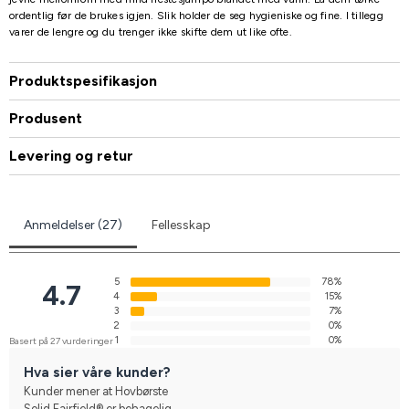
ordentlig før de brukes igjen. Slik holder de seg hygieniske og fine. I tillegg
varer de lengre og du trenger ikke skifte dem ut like ofte.
Produktspesifikasjon
Produsent
Levering og retur
Anmeldelser (27)
Fellesskap
5
78%
4.7
4
15%
3
7%
2
0%
1
0%
Basert på 27 vurderinger
Hva sier våre kunder?
Kunder mener at Hovbørste
Solid Fairfield® er behagelig