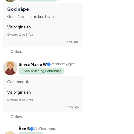
God såpe
God såpe til mine lærstøvler
Vis originalen
Glyserolsåpe Effax
3 mo. ago
0 likes
Silvia Maria W
Verifisert kjøper
Bridle brushing Contender
Godt produkt
Vis originalen
Glyserolsåpe Effax
2 mo. ago
0 likes
Åse B
Verifisert kjøper