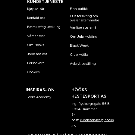
KUNDETJENESTE
Kjøpsvilkår
Finn butikk
EUs forsikring om
Kontakt oss
overensstemmelse
Bærekraftig utvikling
Vanlige spørsmål
Vårt ansvar
Om Jula Holding
Om Hööks
Black Week
Jobb hos oss
Club Hööks
Personvern
Avbryt bestilling
Cookies
INSPIRASJON
HÖÖKS
HESTESPORT AS
Hööks Academy
Ing. Rydbergs gate 56 B
3024 Drammen
E-
post:
kundeservice@hooks
.no