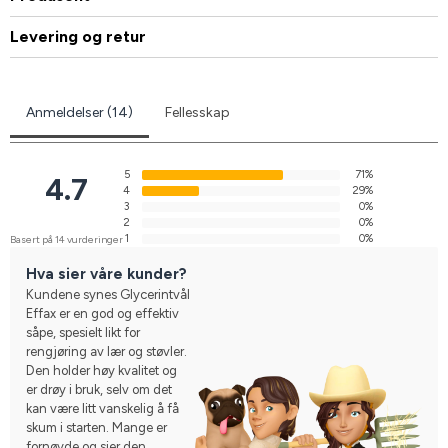
Levering og retur
Anmeldelser (14)
Fellesskap
5
71%
4.7
4
29%
3
0%
2
0%
1
0%
Basert på 14 vurderinger
Hva sier våre kunder?
Kundene synes Glycerintvål
Effax er en god og effektiv
såpe, spesielt likt for
rengjøring av lær og støvler.
Den holder høy kvalitet og
er drøy i bruk, selv om det
kan være litt vanskelig å få
skum i starten. Mange er
fornøyde og sier den