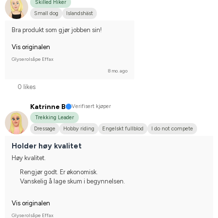
Skilled Hiker
Small dog
Islandshäst
Bra produkt som gjør jobben sin!
Vis originalen
Glyserolsåpe Effax
8 mo. ago
0 likes
Katrinne B
Verifisert kjøper
Trekking Leader
Dressage
Hobby riding
Engelskt fullblod
I do not compete
Holder høy kvalitet
Høy kvalitet.
Rengjør godt. Er økonomisk.
Vanskelig å lage skum i begynnelsen.
Vis originalen
Glyserolsåpe Effax