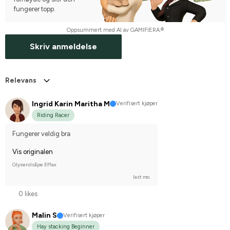
fungerer topp.
Oppsummert med AI av GAMIFIERA.®
Skriv anmeldelse
Relevans
Ingrid Karin Maritha M
Verifisert kjøper
Riding Racer
Fungerer veldig bra
Vis originalen
Glyserolsåpe Effax
last mo.
0 likes
Malin S
Verifisert kjøper
Hay stacking Beginner