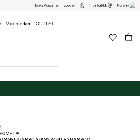
Logg inn
Finn butikk
Hööks Academy
Norway
e
Varemerker
OUTLET
)
EOVET®
KIMMELSJAMPO SHINY WHITE SHAMPOO