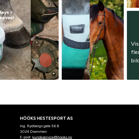
Vis 
fle
bil
HÖÖKS HESTESPORT AS
Ing. Rydbergs gate 56 B
3024 Drammen
E-post:
kundeservice@hooks.no