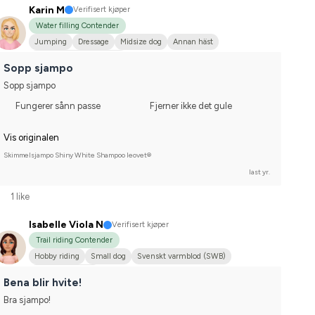
Karin M
Verifisert kjøper
Water filling Contender
Jumping
Dressage
Midsize dog
Annan häst
Compete on hobby-level
Sopp sjampo
Sopp sjampo
Fungerer sånn passe
Fjerner ikke det gule
Vis originalen
Skimmelsjampo Shiny White Shampoo leovet®
last yr.
1 like
Isabelle Viola N
Verifisert kjøper
Trail riding Contender
Hobby riding
Small dog
Svenskt varmblod (SWB)
I do not compete
Bena blir hvite!
Bra sjampo!