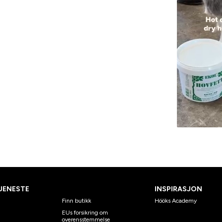
JENESTE
INSPIRASJON
Finn butikk
Hööks Academy
EUs forsikring om
overensstemmelse