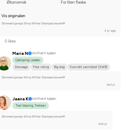
Økonomisk
For liten flaske
Vis originalen
Skimmelsjampo Shiny White Shampoo leovet®
2 yr. ago
0 likes
Maria N
Verifisert kjøper
Galloping Leader
Dressage
Free riding
Big dog
Svenskt varmblod (SWB)
Shetlandsponny
I do not compete
Skimmelsjampo Shiny White Shampoo leovet®
last yr.
Jaana K
Verifisert kjøper
Trail blazing Trekker
Skimmelsjampo Shiny White Shampoo leovet®
last yr.