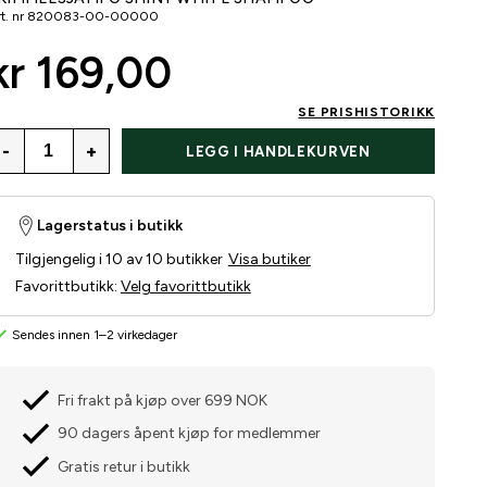
t. nr
820083-00-00000
kr 169,00
SE PRISHISTORIKK
-
+
LEGG I HANDLEKURVEN
Lagerstatus i butikk
Tilgjengelig i 10 av 10 butikker
Visa butiker
Favorittbutikk
:
Velg favorittbutikk
Sendes innen 1–2 virkedager
Fri frakt på kjøp over 699 NOK
90 dagers åpent kjøp for medlemmer
Gratis retur i butikk