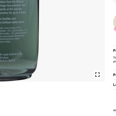
P
Sj
pr
P
L