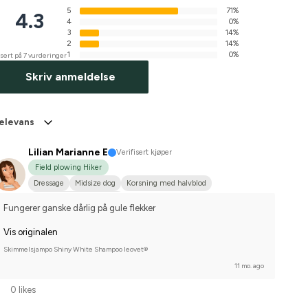
5
71%
4.3
4
0%
3
14%
2
14%
1
0%
sert på 7 vurderinger
Skriv anmeldelse
elevans
Lilian Marianne E
Verifisert kjøper
Field plowing Hiker
Dressage
Midsize dog
Korsning med halvblod
Compete on hobby-level
Fungerer ganske dårlig på gule flekker
Vis originalen
Skimmelsjampo Shiny White Shampoo leovet®
11 mo. ago
0 likes