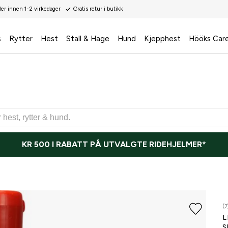
der innen 1-2 virkedager
Gratis retur i butikk
s
Rytter
Hest
Stall & Hage
Hund
Kjepphest
Hööks Car
KR 500 I RABATT PÅ UTVALGTE RIDEHJELMER*
(7
L
S