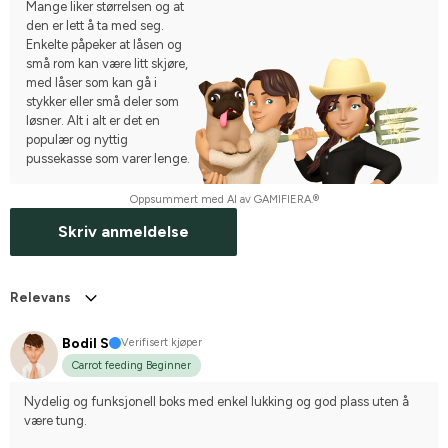
Mange liker størrelsen og at
den er lett å ta med seg.
Enkelte påpeker at låsen og
små rom kan være litt skjøre,
med låser som kan gå i
stykker eller små deler som
løsner. Alt i alt er det en
populær og nyttig
pussekasse som varer lenge.
Oppsummert med AI av GAMIFIERA.®
Skriv anmeldelse
Relevans
Bodil S
Verifisert kjøper
Carrot feeding Beginner
Nydelig og funksjonell boks med enkel lukking og god plass uten å 
være tung.