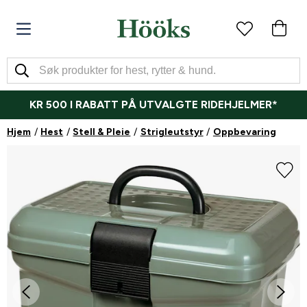
KR 500 I RABATT PÅ UTVALGTE RIDEHJELMER*
Hjem
Hest
Stell & Pleie
Strigleutstyr
Oppbevaring