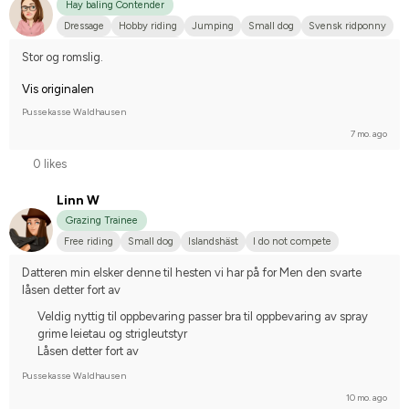
Hay baling Contender
Dressage
Hobby riding
Jumping
Small dog
Svensk ridponny
Compete on hobby-level
Stor og romslig.
Vis originalen
Pussekasse Waldhausen
7 mo. ago
0 likes
Linn W
Grazing Trainee
Free riding
Small dog
Islandshäst
I do not compete
Datteren min elsker denne til hesten vi har på for Men den svarte 
låsen detter fort av
Veldig nyttig til oppbevaring passer bra til oppbevaring av spray
grime leietau og strigleutstyr
Låsen detter fort av
Pussekasse Waldhausen
10 mo. ago