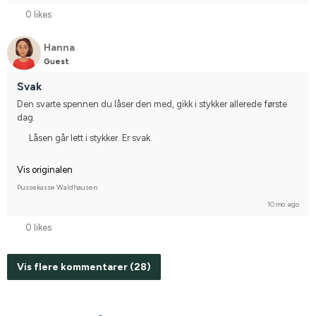
0 likes
Hanna
Guest
Svak
Den svarte spennen du låser den med, gikk i stykker allerede første 
dag.
Låsen går lett i stykker. Er svak.
Vis originalen
Pussekasse Waldhausen
10 mo. ago
0 likes
Vis flere kommentarer (28)