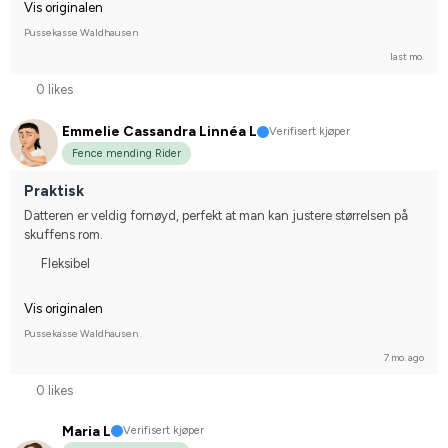
Vis originalen
Pussekasse Waldhausen
last mo.
0 likes
Emmelie Cassandra Linnéa L
Verifisert kjøper
Fence mending Rider
Praktisk
Datteren er veldig fornøyd, perfekt at man kan justere størrelsen på 
skuffens rom.
Fleksibel
Vis originalen
Pussekasse Waldhausen
7 mo. ago
0 likes
Maria L
Verifisert kjøper