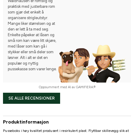
Waldhausen er romslig og
praktisk med justerbare rom
som gjør det enkelt å
organisere strigleutstyr.
Mange liker størrelsen og at
den er lett å ta med seg.
Enkelte påpeker at låsen og
små rom kan være litt skjøre,
med låser som kan gå i
stykker eller små deler som
løsner. Alt i alt er det en
populær og nyttig
pussekasse som varer lenge.
Oppsummert med AI av GAMIFIERA.®
SE ALLE RECENSIONER
Produktinformasjon
Pusseboks i høy kvalitet produsert i resirkulert plast. Flyttbar skillevegg slik at