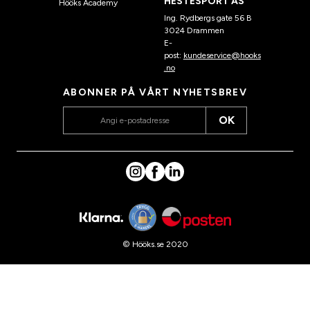
HESTESPORT AS
Hööks Academy
Ing. Rydbergs gate 56 B
3024 Drammen
E-
post:
kundeservice@hooks
.no
ABONNER PÅ VÅRT NYHETSBREV
OK
© Hööks.se 2020