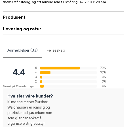
flasker står stødig, og ett mindre rom til småting. 42 x 30 x 28 cm.
Produsent
Levering og retur
Anmeldelser (33)
Fellesskap
5
70%
4.4
4
18%
3
3%
2
3%
1
6%
Basert på 33 vurderinger
Hva sier våre kunder?
Kundene mener Putsbox
Waldhausen er romslig og
praktisk med justerbare rom
som gjør det enkelt å
organisere strigleutstyr.