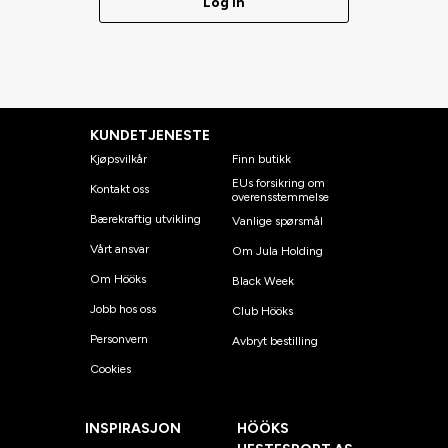
Log in
KUNDETJENESTE
Kjøpsvilkår
Finn butikk
EUs forsikring om
Kontakt oss
overensstemmelse
Bærekraftig utvikling
Vanlige spørsmål
Vårt ansvar
Om Jula Holding
Om Hööks
Black Week
Jobb hos oss
Club Hööks
Personvern
Avbryt bestilling
Cookies
INSPIRASJON
HÖÖKS