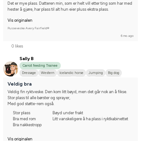
Det er mye plass. Datteren min, som er helt vill etter ting som har med 
hester å gjøre, har plass til alt hun eier pluss ekstra plass.
Vis originalen
Pusseveske Avery Fairfield®
6 mo. ago
0 likes
Sally B
Carrot feeding Trainee
Dressage
Western
Icelandic horse
Jumping
Big dog
Annan häst
Shetlandsponny
Haflinger
Korsningsponny
Veldig bra
Islandshäst
Nordsvensk brukshäst
Tinker
Tysk varmblodshäst
Veldig fin ryktveske. Den kom litt bøyd, men det går nok an å fikse. 
Compete on hobby-level
Stor plass til alle børster og sprayer,
Med god støtte-rem også.
Stor plass
Bøyd under frakt
Bra med rom
Litt vanskeligere å ha plass i ryktkabinettet
Bra nakkestropp
Vis originalen