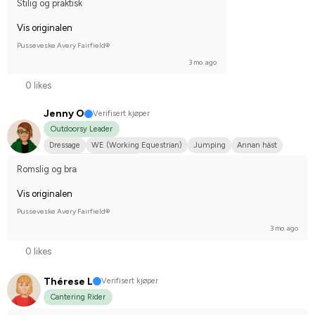
Stilig og praktisk
Vis originalen
Pusseveske Avery Fairfield®
3 mo. ago
0 likes
Jenny O
Verifisert kjøper
Outdoorsy Leader
Dressage
WE (Working Equestrian)
Jumping
Annan häst
Compete on hobby-level
Romslig og bra
Vis originalen
Pusseveske Avery Fairfield®
3 mo. ago
0 likes
Thérese L
Verifisert kjøper
Cantering Rider