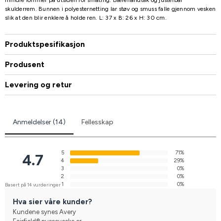
skulderrem. Bunnen i polyesternetting lar støv og smuss falle gjennom vesken
slik at den blir enklere å holde ren. L: 37 x B: 26 x H: 30 cm.
Produktspesifikasjon
Produsent
Levering og retur
Anmeldelser (14)
Fellesskap
5
71%
4.7
4
29%
3
0%
2
0%
1
0%
Basert på 14 vurderinger
Hva sier våre kunder?
Kundene synes Avery