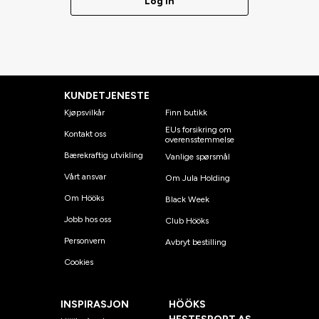
Log in
KUNDETJENESTE
Kjøpsvilkår
Finn butikk
EUs forsikring om
Kontakt oss
overensstemmelse
Bærekraftig utvikling
Vanlige spørsmål
Vårt ansvar
Om Jula Holding
Om Hööks
Black Week
Jobb hos oss
Club Hööks
Personvern
Avbryt bestilling
Cookies
INSPIRASJON
HÖÖKS