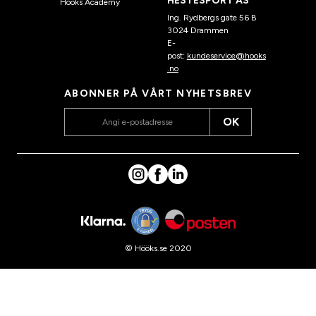
HESTESPORT AS
Hööks Academy
Ing. Rydbergs gate 56 B
3024 Drammen
E-
post:
kundeservice@hooks
.no
ABONNER PÅ VÅRT NYHETSBREV
OK
© Hööks.se 2020