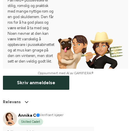
Fairfield® pusseveske er
stilig, romslig og praktisk
med mange nyttige rom og
en god skulderrem. Den får
ros for å ha god plass og
være enkel å ta med seg.
Noen nevner at den kan
være litt vanskelig å
oppbevare i pussekabinettet
og at mus kan gnage på
den om vinteren, men stort
sett er den veldig godt likt.
Oppsummert med AI av GAMIFIERA.®
Skriv anmeldelse
Relevans
Annika C
Verifisert kjøper
Skilled Cadet