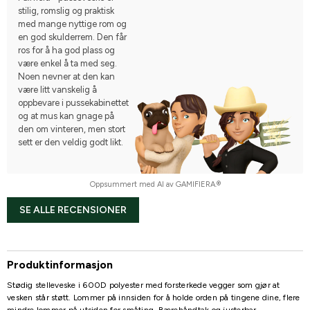
stilig, romslig og praktisk
med mange nyttige rom og
en god skulderrem. Den får
ros for å ha god plass og
være enkel å ta med seg.
Noen nevner at den kan
være litt vanskelig å
oppbevare i pussekabinettet
og at mus kan gnage på
den om vinteren, men stort
sett er den veldig godt likt.
Oppsummert med AI av GAMIFIERA.®
SE ALLE RECENSIONER
Produktinformasjon
Stødig stelleveske i 600D polyester med forsterkede vegger som gjør at
vesken står støtt. Lommer på innsiden for å holde orden på tingene dine, flere
mindre lommer på utsiden for småting. Bærehåndtak og justerbar