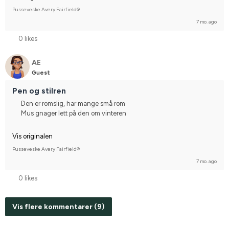
Pusseveske Avery Fairfield®
7 mo. ago
0 likes
AE
Guest
Pen og stilren
Den er romslig, har mange små rom
Mus gnager lett på den om vinteren
Vis originalen
Pusseveske Avery Fairfield®
7 mo. ago
0 likes
Vis flere kommentarer (9)