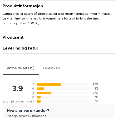
Produktinformasjon
GutBalance er basert på prebiotika og gjærkultur kompletter med mineraler
og vitaminer som trengs for å kompensere for tap i forbindelse med
tarmforstyrrelser. 1000 g.
Produsent
Levering og retur
Anmeldelser (15)
Fellesskap
5
47%
3.9
4
13%
3
27%
2
7%
1
7%
Basert på 15 vurderinger
Hva sier våre kunder?
Mange synes GutBalance