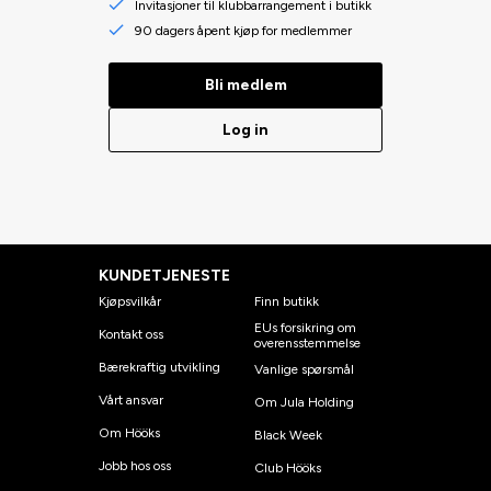
Invitasjoner til klubbarrangement i butikk
90 dagers åpent kjøp for medlemmer
Bli medlem
Log in
KUNDETJENESTE
Kjøpsvilkår
Finn butikk
EUs forsikring om
Kontakt oss
overensstemmelse
Bærekraftig utvikling
Vanlige spørsmål
Vårt ansvar
Om Jula Holding
Om Hööks
Black Week
Jobb hos oss
Club Hööks