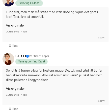
Exploring Galloper
Fungerer, men man må starte med liten dose og skjule det godt i 
kraftfôret, ikke så smakfullt.
Vis originalen
GutBalance Trikem
last yr.
0 likes
Leif O
Verifisert kjøper
Mane grooming Cadet
Ser ut til å fungere bra for hestens mage. Det tok imidlertid litt tid før 
han aksepterte smaken!? Akkurat som hans "venn" plukket han bort 
disse pelletene i begynnelsen.
Vis originalen
GutBalance Trikem
last yr.
0 likes