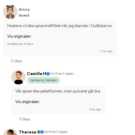
Anna
Guest
Hestene vil ikke spise kraftfôret når jeg blander i GutBalance.
Vis originalen
GutBalance Trikem
7 mo. ago
0 likes
Camilla H
Verifisert kjøper
Galloping Galloper
Vår spiser ikke pelletformen, men pulveret går bra.
Vis originalen
3 mo. ago
0 likes
Therese R
Verifisert kjøper