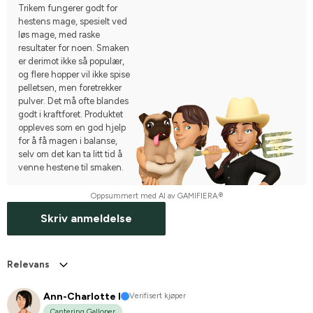
Trikem fungerer godt for
hestens mage, spesielt ved
løs mage, med raske
resultater for noen. Smaken
er derimot ikke så populær,
og flere hopper vil ikke spise
pelletsen, men foretrekker
pulver. Det må ofte blandes
godt i kraftforet. Produktet
oppleves som en god hjelp
for å få magen i balanse,
selv om det kan ta litt tid å
venne hestene til smaken.
Oppsummert med AI av GAMIFIERA.®
Skriv anmeldelse
Relevans
Ann-Charlotte I
Verifisert kjøper
Cantering Galloper