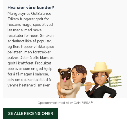
Hva sier våre kunder?
Mange synes GutBalance
Trikem fungerer godt for
hestens mage, spesielt ved
løs mage, med raske
resultater for noen. Smaken
er derimot ikke så populær,
og flere hopper vil ikke spise
pelletsen, men foretrekker
pulver. Det må ofte blandes
godt i kraftforet. Produktet
oppleves som en god hjelp
for å få magen i balanse,
selv om det kan ta litt tid å
venne hestene til smaken.
Oppsummert med AI av GAMIFIERA.®
SE ALLE RECENSIONER