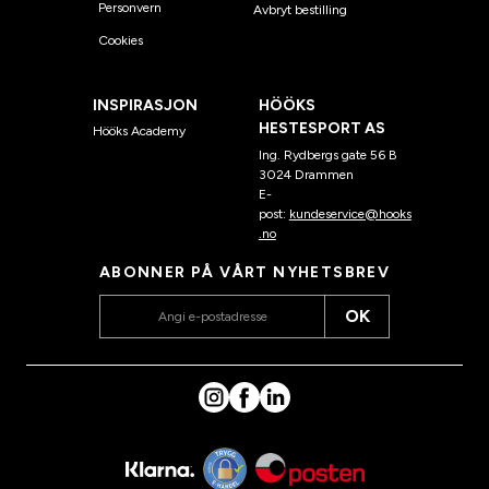
Personvern
Avbryt bestilling
Cookies
INSPIRASJON
HÖÖKS
HESTESPORT AS
Hööks Academy
Ing. Rydbergs gate 56 B
3024 Drammen
E-
post:
kundeservice@hooks
.no
ABONNER PÅ VÅRT NYHETSBREV
OK