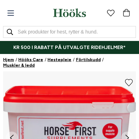
KR 500 I RABATT PÅ UTVALGTE RIDEHJELMER*
Hjem
Hööks Care
Hestepleie
Fôrtilskudd
Muskler & ledd