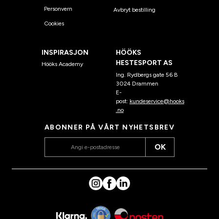
Personvern
Avbryt bestilling
Cookies
INSPIRASJON
HÖÖKS
HESTESPORT AS
Hööks Academy
Ing. Rydbergs gate 56 B
3024 Drammen
E-
post:
kundeservice@hooks
.no
ABONNER PÅ VÅRT NYHETSBREV
OK