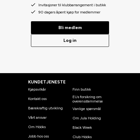
Invitasjoner til klubbarrangement i butikk
90 dagers åpent kjøp for medlemmer
Bli medlem
Log in
KUNDETJENESTE
Kjøpsvilkår
Finn butikk
EUs forsikring om
Kontakt oss
overensstemmelse
Bærekraftig utvikling
Vanlige spørsmål
Vårt ansvar
Om Jula Holding
Om Hööks
Black Week
Jobb hos oss
Club Hööks