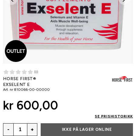
(0)
HORSE FIRST®
EXSELENT E
Art. nr
810066-00-00000
kr 600,00
SE PRISHISTORIKK
-
+
IKKE PÅ LAGER ONLINE